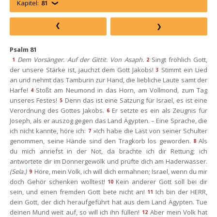
Kapitel:
81
Psalm 81
Dem Vorsänger. Auf der Gittit. Von Asaph.
Singt fröhlich Gott, 
1
2
der unsere Stärke ist, jauchzt dem Gott Jakobs!
Stimmt ein Lied 
3
an und nehmt das Tamburin zur Hand, die liebliche Laute samt der 
Harfe!
Stoßt am Neumond in das Horn, am Vollmond, zum Tag 
4
unseres Festes!
Denn das ist eine Satzung für Israel, es ist eine 
5
Verordnung des Gottes Jakobs.
Er setzte es ein als Zeugnis für 
6
Joseph, als er auszog gegen das Land Ägypten. – Eine Sprache, die 
ich nicht kannte, höre ich:
»Ich habe die Last von seiner Schulter 
7
genommen, seine Hände sind den Tragkorb los geworden.
Als 
8
du mich anriefst in der Not, da brachte ich dir Rettung; ich 
antwortete dir im Donnergewölk und prüfte dich am Haderwasser. 
(Sela.)
Höre, mein Volk, ich will dich ermahnen; Israel, wenn du mir 
9
doch Gehör schenken wolltest!
Kein anderer Gott soll bei dir 
10
ein, und einen fremden Gott bete nicht an!
Ich bin der HERR, 
11
dein Gott, der dich heraufgeführt hat aus dem Land Ägypten. Tue 
deinen Mund weit auf, so will ich ihn füllen!
Aber mein Volk hat 
12