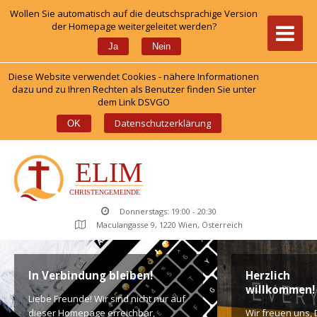
Wollen Sie automatisch auf die deutschsprachige Version 
der Homepage weitergeleitet werden?
 
Ja
Nein
Diese Website verwendet Cookies - nähere Informationen 
dazu und zu Ihren Rechten als Benutzer finden Sie unter 
dem Link DSVGO
 
Datenschutzerklärung
OK
Donnerstags: 19:00 - 20:30
Maculangasse 9, 1220 Wien, Österreich
In Verbindung bleiben!
Herzlich 
willkommen!
Liebe Freunde! Wir sind nicht nur auf 
dieser Homepage erreichbar, 
Wir freuen uns, D