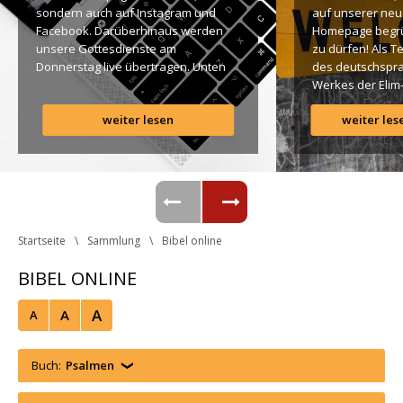
ondern auch auf Instagram und 
auf unserer neu
Facebook. Darüberhinaus werden 
Homepage begr
unsere Gottesdienste am 
zu dürfen! Als T
Donnerstag live übertragen. Unten 
des deutschspra
findet Ihr dazu alle Links. Gottes 
Werkes der Elim
Segen! Live-Übertragung 
Gemeinde ist es 
weiter lesen
weiter les
Gottesdienst: http://ro.elim.at/live 
uns ein großes 
Instagram: http://elim.wien 
Anliegen […]
Facebook: 
https://www.facebook.com/elimwien/ 
 Photo by iabzd on Unsplash
Startseite
Sammlung
Bibel online
BIBEL ONLINE
A
A
A
Buch:
Psalmen