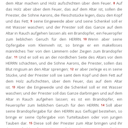
dem Altar machen und Holz aufschichten über dem Feuer.
Auf 
8
das Holz aber über dem Feuer, das auf dem Altar ist, sollen die 
Priester, die Söhne Aarons, die Fleischstücke legen, dazu den Kopf 
und das Fett;
eine Eingeweide aber und seine Schenkel soll er 
9
mit Wasser waschen; und der Priester soll das Ganze auf dem 
Altar in Rauch aufgehen lassen als ein Brandopfer, ein Feueropfer 
zum lieblichen Geruch für den HERRN.
Wenn aber seine 
10
Opfergabe vom Kleinvieh ist, so bringe er ein makelloses 
männliches Tier von den Lämmern oder Ziegen zum Brandopfer 
dar.
Und er soll es an der nördlichen Seite des Altars vor dem 
11
HERRN schächten, und die Söhne Aarons, die Priester, sollen das 
Blut ringsum an den Altar sprengen;
er aber zerlege es in seine 
12
Stücke, und der Priester soll sie samt dem Kopf und dem Fett auf 
dem Holz aufschichten, über dem Feuer, das auf dem Altar 
ist.
Aber die Eingeweide und die Schenkel soll er mit Wasser 
13
waschen; und der Priester soll das Ganze darbringen und auf dem 
Altar in Rauch aufgehen lassen; es ist ein Brandopfer, ein 
Feueropfer zum lieblichen Geruch für den HERRN.
Soll aber 
14
eine Brandopfergabe für den HERRN aus Geflügel bestehen, so 
bringe er seine Opfergabe von Turteltauben oder von jungen 
Tauben dar.
Diese soll der Priester zum Altar bringen und ihr 
15