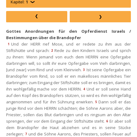
Kapitel:
1
Gottes Anordnungen für den Opferdienst Israels / 
Bestimmungen über die Brandopfer
Und der HERR rief Mose, und er redete zu ihm aus der 
1
Stiftshütte und sprach:
Rede zu den Kindern Israels und sprich 
2
zu ihnen: Wenn jemand von euch dem HERRN eine Opfergabe 
darbringen will, so sollt ihr eure Opfergabe vom Vieh darbringen, 
[und zwar] vom Rind und vom Kleinvieh.
Ist seine Opfergabe ein 
3
Brandopfer vom Rind, so soll er ein makelloses männliches Tier 
darbringen; zum Eingang der Stiftshütte soll er es bringen, damit es 
ihn wohlgefällig mache vor dem HERRN.
Und er soll seine Hand 
4
auf den Kopf des Brandopfers stützen, so wird es ihm wohlgefällig 
angenommen und für ihn Sühnung erwirken.
Dann soll er das 
5
junge Rind vor dem HERRN schächten; die Söhne Aarons aber, die 
Priester, sollen das Blut darbringen und es ringsum an den Altar 
prengen, der vor dem Eingang der Stiftshütte steht.
Er aber soll 
6
dem Brandopfer die Haut abziehen und es in seine Stücke 
zerlegen;
und die Söhne Aarons, des Priesters, sollen Feuer auf 
7