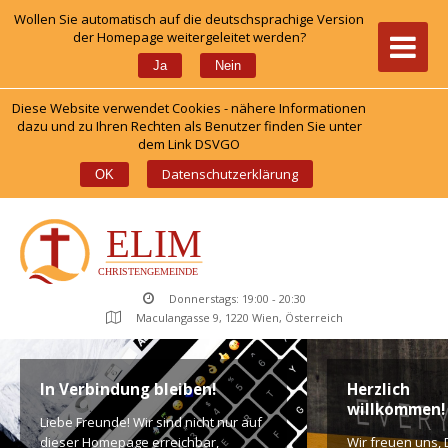
Wollen Sie automatisch auf die deutschsprachige Version 
der Homepage weitergeleitet werden?
 
Ja
Nein
Diese Website verwendet Cookies - nähere Informationen 
dazu und zu Ihren Rechten als Benutzer finden Sie unter 
dem Link DSVGO
 
Datenschutzerklärung
OK
Donnerstags: 19:00 - 20:30
Maculangasse 9, 1220 Wien, Österreich
In Verbindung bleiben!
Herzlich 
willkommen!
Liebe Freunde! Wir sind nicht nur auf 
dieser Homepage erreichbar, 
Wir freuen uns, D