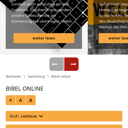
ondern auch auf Instagram und 
auf unserer neu
Facebook. Darüberhinaus werden 
Homepage begr
unsere Gottesdienste am 
zu dürfen! Als T
Donnerstag live übertragen. Unten 
des deutschspra
findet Ihr dazu alle Links. Gottes 
Werkes der Elim
Segen! Live-Übertragung 
Gemeinde ist es 
weiter lesen
weiter les
Gottesdienst: http://ro.elim.at/live 
uns ein großes 
Instagram: http://elim.wien 
Anliegen […]
Facebook: 
https://www.facebook.com/elimwien/ 
 Photo by iabzd on Unsplash
Startseite
Sammlung
Bibel online
BIBEL ONLINE
A
A
A
Buch:
Leviticu