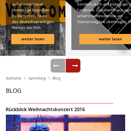
auf unserer neue 
ondern auch auf Instagram u
Homepage begrüßen 
Facebook. Darüberhinaus wer
zu dürfen! Als Team 
unsere Gottesdienste am 
des deutschsprachigen 
Donnerstag live übertragen. U
Werkes der Elim-
findet Ihr dazu alle Links. Gotte
Gemeinde ist es für 
Segen! Live-Übertragung 
weiter lesen
weiter lesen
uns ein großes 
Gottesdienst: http://ro.elim.at/
Anliegen […]
Instagram: http://elim.wien 
Facebook: 
https://www.facebook.com/eli
 Photo by iabzd on Unsplash
Startseite
Sammlung
Blog
BLOG
Rückblick Weihnachtskonzert 2016