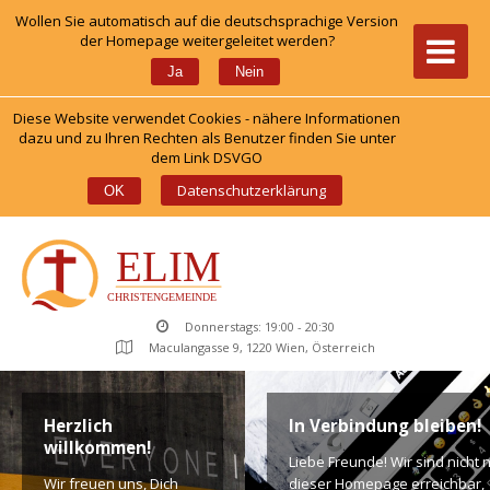
Wollen Sie automatisch auf die deutschsprachige Version 
der Homepage weitergeleitet werden?
 
Ja
Nein
Diese Website verwendet Cookies - nähere Informationen 
dazu und zu Ihren Rechten als Benutzer finden Sie unter 
dem Link DSVGO
 
Datenschutzerklärung
OK
Donnerstags: 19:00 - 20:30
Maculangasse 9, 1220 Wien, Österreich
Herzlich 
In Verbindung bleiben!
willkommen!
Liebe Freunde! Wir sind nicht n
Wir freuen uns, Dich 
dieser Homepage erreichbar, 