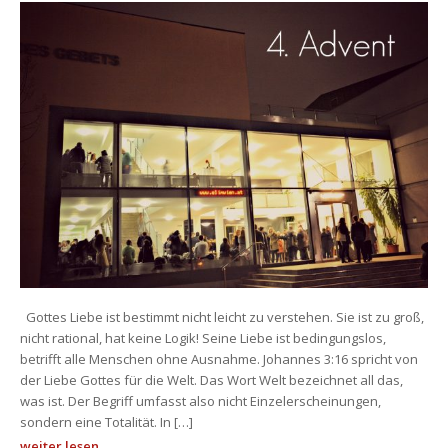
 Gottes Liebe ist bestimmt nicht leicht zu verstehen. Sie ist zu groß, 
nicht rational, hat keine Logik! Seine Liebe ist bedingungslos, 
betrifft alle Menschen ohne Ausnahme. Johannes 3:16 spricht von 
der Liebe Gottes für die Welt. Das Wort Welt bezeichnet all das, 
was ist. Der Begriff umfasst also nicht Einzelerscheinungen, 
ondern eine Totalität. In […]
weiter lesen