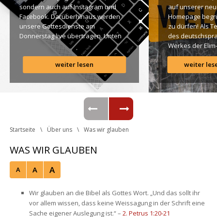
ondern auch auf Instagram und 
auf unserer neu
Facebook. Darüberhinaus werden 
Homepage begr
unsere Gottesdienste am 
zu dürfen! Als T
Donnerstag live übertragen. Unten 
des deutschspra
findet Ihr dazu alle Links. Gottes 
Werkes der Elim
Segen! Live-Übertragung 
Gemeinde ist es 
weiter lesen
weiter les
Gottesdienst: http://ro.elim.at/live 
uns ein großes 
Instagram: http://elim.wien 
Anliegen […]
Facebook: 
https://www.facebook.com/elimwien/ 
 Photo by iabzd on Unsplash
Startseite
Über un
Was wir glauben
WAS WIR GLAUBEN
A
A
A
Wir glauben an die Bibel als Gottes Wort. „Und das sollt ihr 
vor allem wissen, dass keine Weissagung in der Schrift eine 
Sache eigener Auslegung ist.“ – 
2. Petrus 1:20-21