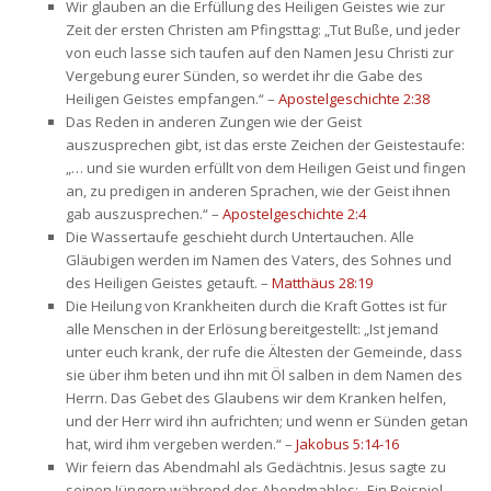
Wir glauben an die Erfüllung des Heiligen Geistes wie zur 
Zeit der ersten Christen am Pfingsttag: „Tut Buße, und jeder 
von euch lasse sich taufen auf den Namen Jesu Christi zur 
Vergebung eurer Sünden, so werdet ihr die Gabe des 
Heiligen Geistes empfangen.“ – 
Apostelgeschichte 2:38
Das Reden in anderen Zungen wie der Geist 
auszusprechen gibt, ist das erste Zeichen der Geistestaufe: 
„… und sie wurden erfüllt von dem Heiligen Geist und fingen 
an, zu predigen in anderen Sprachen, wie der Geist ihnen 
gab auszusprechen.“ – 
Apostelgeschichte 2:4
Die Wassertaufe geschieht durch Untertauchen. Alle 
Gläubigen werden im Namen des Vaters, des Sohnes und 
des Heiligen Geistes getauft. – 
Matthäus 28:19
Die Heilung von Krankheiten durch die Kraft Gottes ist für 
alle Menschen in der Erlösung bereitgestellt: „Ist jemand 
unter euch krank, der rufe die Ältesten der Gemeinde, dass 
ie über ihm beten und ihn mit Öl salben in dem Namen des 
Herrn. Das Gebet des Glaubens wir dem Kranken helfen, 
und der Herr wird ihn aufrichten; und wenn er Sünden getan 
hat, wird ihm vergeben werden.“ – 
Jakobus 5:14-16
Wir feiern das Abendmahl als Gedächtnis. Jesus sagte zu 
einen Jüngern während des Abendmahles: „Ein Beispiel 