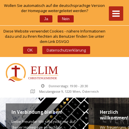
Wollen Sie automatisch auf die deutschsprachige Version 
der Homepage weitergeleitet werden?
 
Ja
Nein
Diese Website verwendet Cookies - nähere Informationen 
dazu und zu Ihren Rechten als Benutzer finden Sie unter 
dem Link DSVGO
 
Datenschutzerklärung
OK
Donnerstags: 19:00 - 20:30
Maculangasse 9, 1220 Wien, Österreich
In Verbindung bleiben!
Herzlich 
willkommen!
Liebe Freunde! Wir sind nicht nur auf 
dieser Homepage erreichbar, 
Wir freuen uns, D