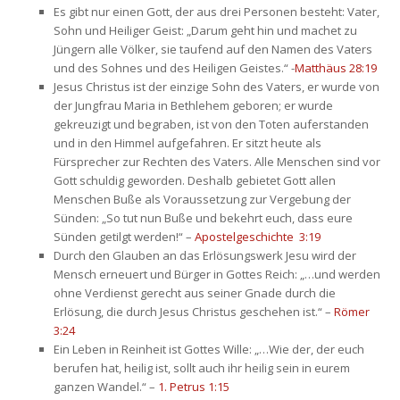
Es gibt nur einen Gott, der aus drei Personen besteht: Vater, 
Sohn und Heiliger Geist: „Darum geht hin und machet zu 
Jüngern alle Völker, sie taufend auf den Namen des Vaters 
und des Sohnes und des Heiligen Geistes.“ -
Matthäus 28:19
Jesus Christus ist der einzige Sohn des Vaters, er wurde von 
der Jungfrau Maria in Bethlehem geboren; er wurde 
gekreuzigt und begraben, ist von den Toten auferstanden 
und in den Himmel aufgefahren. Er sitzt heute als 
Fürsprecher zur Rechten des Vaters. Alle Menschen sind vor 
Gott schuldig geworden. Deshalb gebietet Gott allen 
Menschen Buße als Voraussetzung zur Vergebung der 
Sünden: „So tut nun Buße und bekehrt euch, dass eure 
Sünden getilgt werden!“ – 
Apostelgeschichte 3:19
Durch den Glauben an das Erlösungswerk Jesu wird der 
Mensch erneuert und Bürger in Gottes Reich: „…und werden 
ohne Verdienst gerecht aus seiner Gnade durch die 
Erlösung, die durch Jesus Christus geschehen ist.“ – 
Römer 
3:24
Ein Leben in Reinheit ist Gottes Wille: „…Wie der, der euch 
berufen hat, heilig ist, sollt auch ihr heilig sein in eurem 
ganzen Wandel.“ – 
1. Petrus 1:15