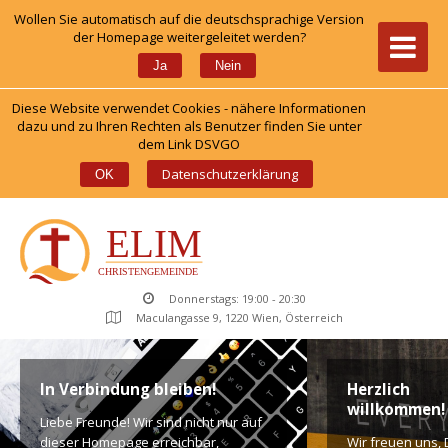
Wollen Sie automatisch auf die deutschsprachige Version 
der Homepage weitergeleitet werden?
 
Ja
Nein
Diese Website verwendet Cookies - nähere Informationen 
dazu und zu Ihren Rechten als Benutzer finden Sie unter 
dem Link DSVGO
 
Datenschutzerklärung
OK
Donnerstags: 19:00 - 20:30
Maculangasse 9, 1220 Wien, Österreich
In Verbindung bleiben!
Herzlich 
willkommen!
Liebe Freunde! Wir sind nicht nur auf 
dieser Homepage erreichbar, 
Wir freuen uns, D