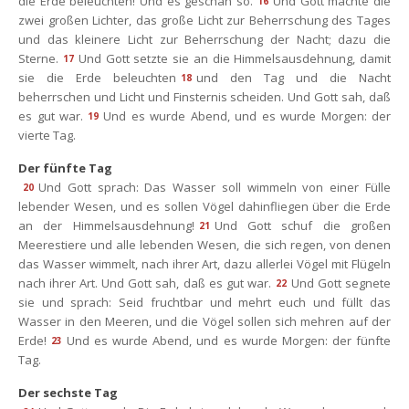
die Erde beleuchten! Und es geschah so.
Und Gott machte die 
16
zwei großen Lichter, das große Licht zur Beherrschung des Tages 
und das kleinere Licht zur Beherrschung der Nacht; dazu die 
Sterne.
Und Gott setzte sie an die Himmelsausdehnung, damit 
17
ie die Erde beleuchten
und den Tag und die Nacht 
18
beherrschen und Licht und Finsternis scheiden. Und Gott sah, daß 
es gut war.
Und es wurde Abend, und es wurde Morgen: der 
19
vierte Tag.
Der fünfte Tag
Und Gott sprach: Das Wasser soll wimmeln von einer Fülle 
20
lebender Wesen, und es sollen Vögel dahinfliegen über die Erde 
an der Himmelsausdehnung!
Und Gott schuf die großen 
21
Meerestiere und alle lebenden Wesen, die sich regen, von denen 
das Wasser wimmelt, nach ihrer Art, dazu allerlei Vögel mit Flügeln 
nach ihrer Art. Und Gott sah, daß es gut war.
Und Gott segnete 
22
ie und sprach: Seid fruchtbar und mehrt euch und füllt das 
Wasser in den Meeren, und die Vögel sollen sich mehren auf der 
Erde!
Und es wurde Abend, und es wurde Morgen: der fünfte 
23
Tag.
Der sechste Tag