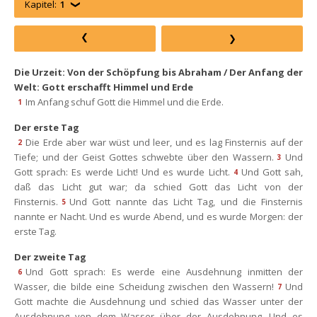
Kapitel:
1
Die Urzeit: Von der Schöpfung bis Abraham / Der Anfang der 
Welt: Gott erschafft Himmel und Erde
Im Anfang schuf Gott die Himmel und die Erde.
1
Der erste Tag
Die Erde aber war wüst und leer, und es lag Finsternis auf der 
2
Tiefe; und der Geist Gottes schwebte über den Wassern.
Und 
3
Gott sprach: Es werde Licht! Und es wurde Licht.
Und Gott sah, 
4
daß das Licht gut war; da schied Gott das Licht von der 
Finsternis.
Und Gott nannte das Licht Tag, und die Finsternis 
5
nannte er Nacht. Und es wurde Abend, und es wurde Morgen: der 
erste Tag.
Der zweite Tag
Und Gott sprach: Es werde eine Ausdehnung inmitten der 
6
Wasser, die bilde eine Scheidung zwischen den Wassern!
Und 
7
Gott machte die Ausdehnung und schied das Wasser unter der 
Ausdehnung von dem Wasser über der Ausdehnung. Und es 