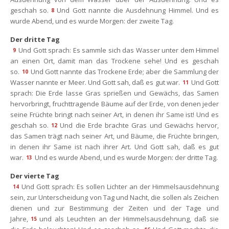
geschah so.
Und Gott nannte die Ausdehnung Himmel. Und es 
8
wurde Abend, und es wurde Morgen: der zweite Tag.
Der dritte Tag
Und Gott sprach: Es sammle sich das Wasser unter dem Himmel 
9
an einen Ort, damit man das Trockene sehe! Und es geschah 
o.
Und Gott nannte das Trockene Erde; aber die Sammlung der 
10
Wasser nannte er Meer. Und Gott sah, daß es gut war.
Und Gott 
11
prach: Die Erde lasse Gras sprießen und Gewächs, das Samen 
hervorbringt, fruchttragende Bäume auf der Erde, von denen jeder 
eine Früchte bringt nach seiner Art, in denen ihr Same ist! Und es 
geschah so.
Und die Erde brachte Gras und Gewächs hervor, 
12
das Samen trägt nach seiner Art, und Bäume, die Früchte bringen, 
in denen ihr Same ist nach ihrer Art. Und Gott sah, daß es gut 
war.
Und es wurde Abend, und es wurde Morgen: der dritte Tag.
13
Der vierte Tag
Und Gott sprach: Es sollen Lichter an der Himmelsausdehnung 
14
ein, zur Unterscheidung von Tag und Nacht, die sollen als Zeichen 
dienen und zur Bestimmung der Zeiten und der Tage und 
Jahre,
und als Leuchten an der Himmelsausdehnung, daß sie 
15