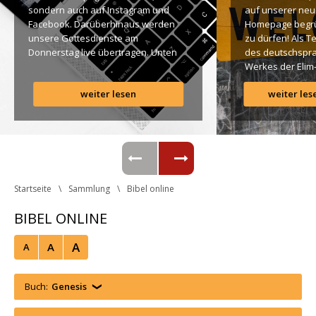
ondern auch auf Instagram und 
auf unserer neu
Facebook. Darüberhinaus werden 
Homepage begr
unsere Gottesdienste am 
zu dürfen! Als T
Donnerstag live übertragen. Unten 
des deutschspra
findet Ihr dazu alle Links. Gottes 
Werkes der Elim
Segen! Live-Übertragung 
Gemeinde ist es 
weiter lesen
weiter les
Gottesdienst: http://ro.elim.at/live 
uns ein großes 
Instagram: http://elim.wien 
Anliegen […]
Facebook: 
https://www.facebook.com/elimwien/ 
 Photo by iabzd on Unsplash
Startseite
Sammlung
Bibel online
BIBEL ONLINE
A
A
A
Buch:
Genesi