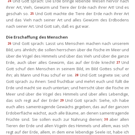
Und Gott sprach: Die Erde bringe lebende Wesen hervor nach 
24
ihrer Art, Vieh, Gewürm und Tiere der Erde nach ihrer Art! Und es 
geschah so.
Und Gott machte die Tiere der Erde nach ihrer Art 
25
und das Vieh nach seiner Art und alles Gewürm des Erdbodens 
nach seiner Art. Und Gott sah, daß es gut war.
Die Erschaffung des Menschen
Und Gott sprach: Lasst uns Menschen machen nach unserem 
26
Bild, uns ähnlich; die sollen herrschen über die Fische im Meer und 
über die Vögel des Himmels und über das Vieh und über die ganze 
Erde, auch über alles Gewürm, das auf der Erde kriecht!
Und 
27
Gott schuf den Menschen in seinem Bild, im Bild Gottes schuf er 
ihn; als Mann und Frau schuf er sie.
Und Gott segnete sie; und 
28
Gott sprach zu ihnen: Seid fruchtbar und mehrt euch und füllt die 
Erde und macht sie euch untertan; und herrscht über die Fische im 
Meer und über die Vögel des Himmels und über alles Lebendige, 
das sich regt auf der Erde!
Und Gott sprach: Siehe, ich habe 
29
euch alles samentragende Gewächs gegeben, das auf der ganzen 
Erdoberfläche wächst, auch alle Bäume, an denen samentragende 
Früchte sind. Sie sollen euch zur Nahrung dienen;
aber allen 
30
Tieren der Erde und allen Vögeln des Himmels und allem, was sich 
regt auf der Erde, allem, in dem eine lebendige Seele ist, habe ich 