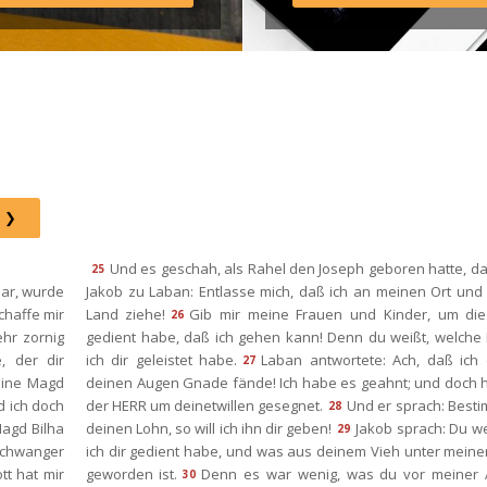
Instagram: http://elim.wien 
Facebook: 
https://www.facebook.com/eli
 Photo by iabzd on Unsplash
Und es geschah, als Rahel den Joseph geboren hatte, da
25
ar, wurde 
Jakob zu Laban: Entlasse mich, daß ich an meinen Ort und 
haffe mir 
Land ziehe!
Gib mir meine Frauen und Kinder, um die i
26
hr zornig 
gedient habe, daß ich gehen kann! Denn du weißt, welche 
 der dir 
ich dir geleistet habe.
Laban antwortete: Ach, daß ich 
27
eine Magd 
deinen Augen Gnade fände! Ich habe es geahnt; und doch h
 ich doch 
der HERR um deinetwillen gesegnet.
Und er sprach: Besti
28
agd Bilha 
deinen Lohn, so will ich ihn dir geben!
Jakob sprach: Du wei
29
chwanger 
ich dir gedient habe, und was aus deinem Vieh unter meiner
t hat mir 
geworden ist.
Denn es war wenig, was du vor meiner A
30