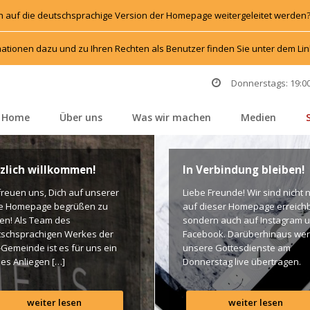
h auf die deutschsprachige Version der Homepage weitergeleitet werden
ationen dazu und zu Ihren Rechten als Benutzer finden Sie unter dem L
Donnerstags: 19:00
Home
Über un
Was wir machen
Medien
 
 
 
 
zlich willkommen!
In Verbindung bleiben!
freuen uns, Dich auf unserer 
Liebe Freunde! Wir sind nicht n
e Homepage begrüßen zu 
auf dieser Homepage erreichba
en! Als Team des 
ondern auch auf Instagram u
schsprachigen Werkes der 
Facebook. Darüberhinaus wer
-Gemeinde ist es für uns ein 
unsere Gottesdienste am 
es Anliegen […]
Donnerstag live übertragen. 
Unten findet Ihr dazu alle Links
Gottes Segen! Live-Übertragu
weiter lesen
weiter lesen
Gottesdienst: http://ro.elim.at/