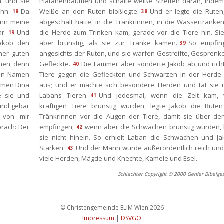
, und sie 
Platanenbäumen und schälte weiße Streifen daran, indem 
hn.
Da 
Weiße an den Ruten bloßlegte.
Und er legte die Ruten,
18
38
nn meine 
abgeschält hatte, in die Tränkrinnen, in die Wassertränken
r.
Und 
die Herde zum Trinken kam, gerade vor die Tiere hin. Sie
19
kob den 
aber brünstig, als sie zur Tränke kamen.
So empfing
39
ner guten 
angesichts der Ruten, und sie warfen Gestreifte, Gesprenke
en, denn 
Gefleckte.
Die Lämmer aber sonderte Jakob ab und richt
40
en Namen 
Tiere gegen die Gefleckten und Schwarzen in der Herde 
amen Dina 
aus; und er machte sich besondere Herden und tat sie ni
 sie und 
Labans Tieren.
Und jedesmal, wenn die Zeit kam, 
41
nd gebar 
kräftigen Tiere brünstig wurden, legte Jakob die Ruten 
von mir 
Tränkrinnen vor die Augen der Tiere, damit sie über den
rach: Der 
empfingen;
wenn aber die Schwachen brünstig wurden, l
42
ie nicht hinein. So erhielt Laban die Schwachen und Jak
Starken.
Und der Mann wurde außerordentlich reich und
43
viele Herden, Mägde und Knechte, Kamele und Esel.
Schlachter Copyright © 2000 Genfer Bibelges
 © Christengemeinde ELIM Wien 2026 
Impressum
 
|
 
DSVGO