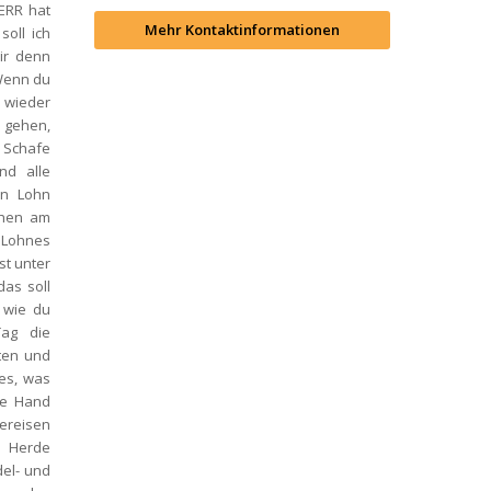
ERR hat 
Mehr Kontaktinformationen
oll ich 
ir denn 
Wenn du 
 wieder 
 gehen, 
Schafe 
d alle 
n Lohn 
hen am 
Lohnes 
t unter 
as soll 
 wie du 
ag die 
ten und 
es, was 
e Hand 
ereisen 
 Herde 
el- und 