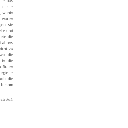
er das 
 die er 
, wohin 
 waren 
en sie 
lte und 
ete die 
Labans 
cht zu 
wo die 
in die 
 Ruten 
egte er 
ob die 
 bekam 
ellschaft.