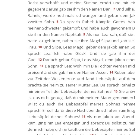
Recht verschafft und meine Stimme erhört und mir ei
gegeben! Darum gab sie ihm den Namen Dan.
Und Bilha,
7
Rahels, wurde nochmals schwanger und gebar dem Jak
zweiten Sohn.
Da sprach Rahel: Kämpfe Gottes habe
8
meiner Schwester gekämpft und habe auch gewonnen! D
ie ihm den Namen Naphtali.
Als nun Lea sah, daß sie 
9
hatte zu gebären, nahm sie ihre Magd Silpa und gab sie 
Frau.
Und Silpa, Leas Magd, gebar dem Jakob einen S
10
prach Lea: Ich habe Glück! Und sie gab ihm de
Gad.
Danach gebar Silpa, Leas Magd, dem Jakob einen
12
Sohn.
Da sprach Lea: Wohl mir! Die Töchter werden mich 
13
preisen! Und sie gab ihm den Namen Asser.
Ruben aber
14
zur Zeit der Weizenernte und fand Liebesäpfel auf dem 
brachte sie heim zu seiner Mutter Lea. Da sprach Rahel zu
mir einen Teil der Liebesäpfel deines Sohnes!
Sie antwo
15
Ist das nicht genug, daß du mir meinen Mann genommen h
willst du auch die Liebesäpfel meines Sohnes nehme
prach: Er soll dafür diese Nacht bei dir schlafen zum Entgel
Liebesäpfel deines Sohnes!
Als nun Jakob am Abend 
16
kam, ging ihm Lea entgegen und sprach: Du sollst zu mi
denn ich habe dich erkauft um die Liebesäpfel meines So