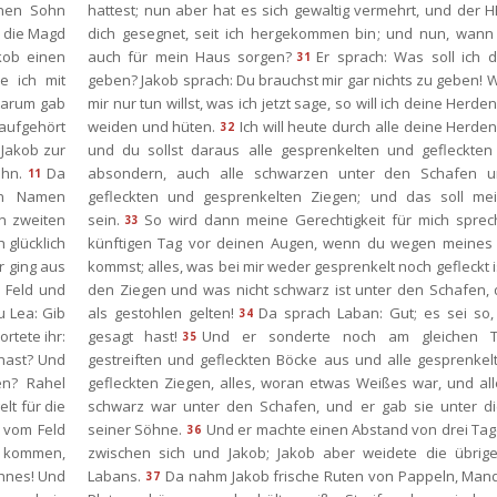
nen Sohn 
hattest; nun aber hat es sich gewaltig vermehrt, und der H
 die Magd 
dich gesegnet, seit ich hergekommen bin; und nun, wann s
ob einen 
auch für mein Haus sorgen?
Er sprach: Was soll ich d
31
 ich mit 
geben? Jakob sprach: Du brauchst mir gar nichts zu geben! 
arum gab 
mir nur tun willst, was ich jetzt sage, so will ich deine Herden
aufgehört 
weiden und hüten.
Ich will heute durch alle deine Herden
32
Jakob zur 
und du sollst daraus alle gesprenkelten und gefleckten 
ohn.
Da 
absondern, auch alle schwarzen unter den Schafen un
11
n Namen 
gefleckten und gesprenkelten Ziegen; und das soll mei
 zweiten 
ein.
So wird dann meine Gerechtigkeit für mich sprec
33
glücklich 
künftigen Tag vor deinen Augen, wenn du wegen meines 
 ging aus 
kommst; alles, was bei mir weder gesprenkelt noch gefleckt is
Feld und 
den Ziegen und was nicht schwarz ist unter den Schafen, d
 Lea: Gib 
als gestohlen gelten!
Da sprach Laban: Gut; es sei so,
34
rtete ihr: 
gesagt hast!
Und er sonderte noch am gleichen T
35
ast? Und 
gestreiften und gefleckten Böcke aus und alle gesprenkel
n? Rahel 
gefleckten Ziegen, alles, woran etwas Weißes war, und all
t für die 
chwarz war unter den Schafen, und er gab sie unter di
vom Feld 
einer Söhne.
Und er machte einen Abstand von drei Tag
36
r kommen, 
zwischen sich und Jakob; Jakob aber weidete die übrige
hnes! Und 
Labans.
Da nahm Jakob frische Ruten von Pappeln, Mand
37