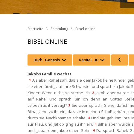
Startseite
Sammlung
Bibel online
BIBEL ONLINE
Buch:
Genesi
 
Kapitel:
30
 
 
Jakobs Familie wächst
Als aber Rahel sah, daß sie dem Jakob keine Kinder geb
1
ie eifersüchtig auf ihre Schwester und sprach zu Jakob: Sc
Kinder! Wenn nicht, so sterbe ich!
Jakob aber wurde se
2
auf Rahel und sprach: Bin ich denn an Gottes Stelle,
Leibesfrucht versagt?
Sie aber sprach: Siehe, da ist m
3
Bilha, gehe zu ihr ein, daß sie in meinen Schoß gebäre, und
durch sie Nachkommen erhalte!
Und sie gab ihm ihre M
4
zur Frau, und Jakob ging zu ihr ein.
Bilha aber wurde s
5
und gebar dem Jakob einen Sohn.
Da sprach Rahel: Got
6