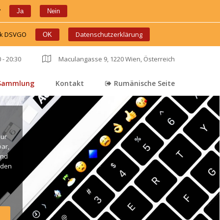
?
 
 
Ja
Nein
ink DSVGO
 
 
Datenschutzerklärung
OK
 - 20:30
 
Maculangasse 9, 1220 Wien, Österreich
Sammlung
Kontakt
Rumänische Seite
 
 
ur 
r, 
nd 
den 
. 
ng 
live 