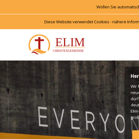
Wollen Sie automatisc
Diese Website verwendet Cookies - nähere Inform
Her
Wir 
neu
dürf
deut
Elim
groß