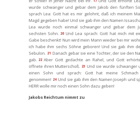
er schlief in jener Nacht bei ihr.
Und Gott erhörte Lea
17
wurde schwanger und gebar dem Jakob den fünften So
prach Lea: Gott hat es mir gelohnt, daß ich meinem Ma
Magd gegeben habe! Und sie gab ihm den Namen Issascha
Lea wurde noch einmal schwanger und gebar dem Ja
echsten Sohn.
Und Lea sprach: Gott hat mich mit ei
20
Gabe beschenkt! Nun wird mein Mann wieder bei mir wohn
ich habe ihm sechs Söhne geboren! Und sie gab ihm d
Sebulon.
Danach gebar sie eine Tochter, der sie den N
21
gab.
Aber Gott gedachte an Rahel, und Gott erhörte
22
öffnete ihren Mutterschoß.
Und sie wurde schwanger u
23
einen Sohn und sprach: Gott hat meine Schmach 
genommen!
Und sie gab ihm den Namen Joseph und sp
24
HERR wolle mir noch einen Sohn dazu geben!
Jakobs Reichtum nimmt zu