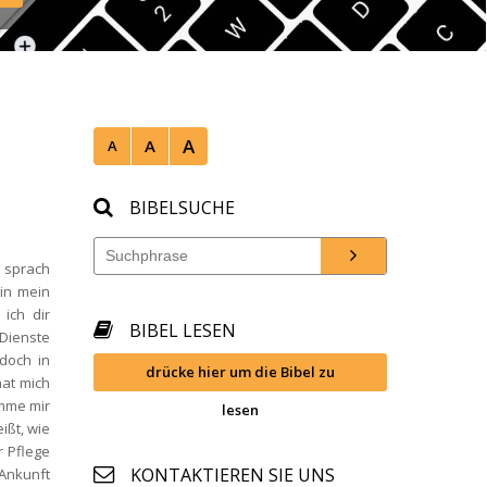
mwien/ 
A
A
A
BIBELSUCHE
 sprach 
in mein 
ch dir 
BIBEL LESEN
Dienste 
doch in 
drücke hier um die Bibel zu 
at mich 
mme mir 
lesen
ßt, wie 
 Pflege 
KONTAKTIEREN SIE UNS
nkunft 