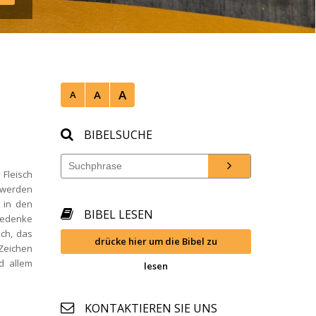
A
A
A
BIBELSUCHE
leisch 
werden 
in den 
BIBEL LESEN
edenke 
ch, das 
drücke hier um die Bibel zu 
Zeichen 
 allem 
lesen
KONTAKTIEREN SIE UNS