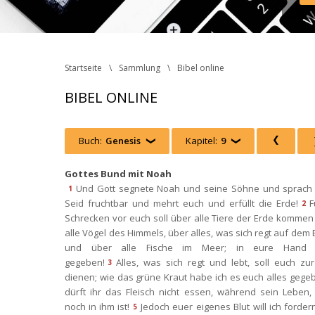
Inst
Face
http
 Ph
Startseite
Sammlung
Bibel online
BIBEL ONLINE
Buch:
Genesi
 
Kapitel:
9
 
 
Gottes Bund mit Noah
Und Gott segnete Noah und seine Söhne und sprach z
1
Seid fruchtbar und mehrt euch und erfüllt die Erde!
F
2
Schrecken vor euch soll über alle Tiere der Erde kommen
alle Vögel des Himmels, über alles, was sich regt auf dem 
und über alle Fische im Meer; in eure Hand s
gegeben!
Alles, was sich regt und lebt, soll euch zu
3
dienen; wie das grüne Kraut habe ich es euch alles gege
dürft ihr das Fleisch nicht essen, während sein Leben, s
noch in ihm ist!
Jedoch euer eigenes Blut will ich fordern
5