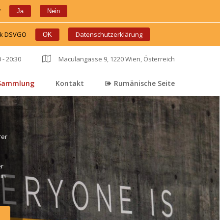
?
 
 
Ja
Nein
ink DSVGO
 
 
Datenschutzerklärung
OK
 - 20:30
 
Maculangasse 9, 1220 Wien, Österreich
Sammlung
Kontakt
Rumänische Seite
 
 
er 
r 
in 