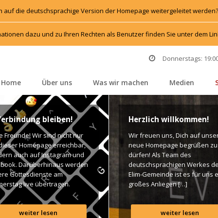
h auf die deutschsprachige Version der Homepage weitergeleitet werden
ationen dazu und zu Ihren Rechten als Benutzer finden Sie unter dem L
Donnerstags: 19:00
Home
Über un
Was wir machen
Medien
 
 
 
 
Verbindung bleiben!
Herzlich willkommen!
e Freunde! Wir sind nicht nur 
Wir freuen uns, Dich auf unser
dieser Homepage erreichbar, 
neue Homepage begrüßen zu 
rn auch auf Instagram und 
dürfen! Als Team des 
book. Darüberhinaus werden 
deutschsprachigen Werkes de
re Gottesdienste am 
Elim-Gemeinde ist es für uns e
erstag live übertragen. 
großes Anliegen […]
n findet Ihr dazu alle Links. 
es Segen! Live-Übertragung 
weiter lesen
weiter lesen
esdienst: http://ro.elim.at/live 