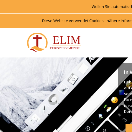
Wollen Sie automatisc
Diese Website verwendet Cookies - nähere Inform
In 
Lieb
auf 
onde
Face
unse
Donn
Unte
Gott
Gott