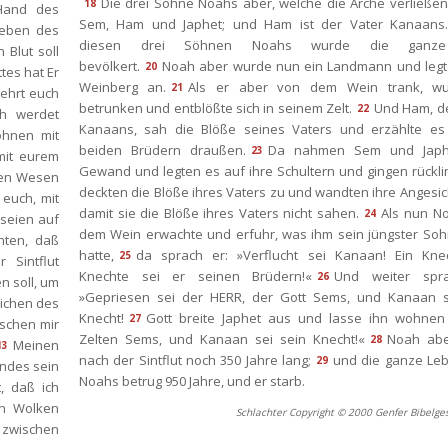
Die drei Söhne Noahs aber, welche die Arche verließen
18
Hand des 
Sem, Ham und Japhet; und Ham ist der Vater Kanaans.
eben des 
diesen drei Söhnen Noahs wurde die ganze
Blut soll 
bevölkert.
Noah aber wurde nun ein Landmann und legte
20
es hat Er 
Weinberg an.
Als er aber von dem Wein trank, wu
21
ehrt euch 
betrunken und entblößte sich in seinem Zelt.
Und Ham, de
22
h werdet 
Kanaans, sah die Blöße seines Vaters und erzählte es 
hnen mit 
beiden Brüdern draußen.
Da nahmen Sem und Japhe
23
it eurem 
Gewand und legten es auf ihre Schultern und gingen rückli
gen Wesen 
deckten die Blöße ihres Vaters zu und wandten ihre Angesich
euch, mit 
damit sie die Blöße ihres Vaters nicht sahen.
Als nun No
24
seien auf 
dem Wein erwachte und erfuhr, was ihm sein jüngster Sohn
ten, daß 
hatte,
da sprach er: »Verflucht sei Kanaan! Ein Knec
25
Sintflut 
Knechte sei er seinen Brüdern!«
Und weiter spra
26
 soll, um 
»Gepriesen sei der HERR, der Gott Sems, und Kanaan se
ichen des 
Knecht!
Gott breite Japhet aus und lasse ihn wohnen 
27
schen mir 
Zelten Sems, und Kanaan sei sein Knecht!«
Noah aber
28
Meinen 
13
nach der Sintflut noch 350 Jahre lang;
und die ganze Leb
29
ndes sein 
Noahs betrug 950 Jahre, und er starb.
 daß ich 
n Wolken 
Schlachter Copyright © 2000 Genfer Bibelges
 zwischen 