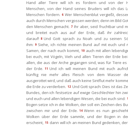
Hand aller Tiere will ich es fordern und von der 
Menschen, von der Hand seines Bruders will ich das L
Menschen fordern.
Wer Menschenblut vergießt, dessen 
6
auch durch Menschen vergossen werden; denn im Bild Gott
den Menschen gemacht.
Ihr aber, seid fruchtbar und m
7
und breitet euch aus auf der Erde, daß ihr zahlreic
darauf!
Und Gott sprach zu Noah und zu seinen Sö
8
ihm:
Siehe, ich richte meinen Bund auf mit euch und m
9
Samen, der nach euch kommt,
auch mit allen lebendi
10
bei euch, mit Vögeln, Vieh und allen Tieren der Erde bei 
allen, die aus der Arche gegangen sind, was für Tiere es 
der Erde.
Und ich will meinen Bund mit euch aufrich
11
künftig nie mehr alles Fleisch von dem Wasser der 
ausgerottet wird, und daß auch keine Sintflut mehr kommen
die Erde zu verderben.
Und Gott sprach: Dies ist das Ze
12
Bundes, den ich festsetze auf ewige Geschlechter hin zwi
und euch und allen lebendigen Wesen, die bei euch sind:
Bogen setze ich in die Wolken, der soll ein Zeichen des Bu
zwischen mir und der Erde.
Wenn es nun geschieht,
14
Wolken über der Erde sammle, und der Bogen in de
erscheint,
dann will ich an meinen Bund gedenken, der
15