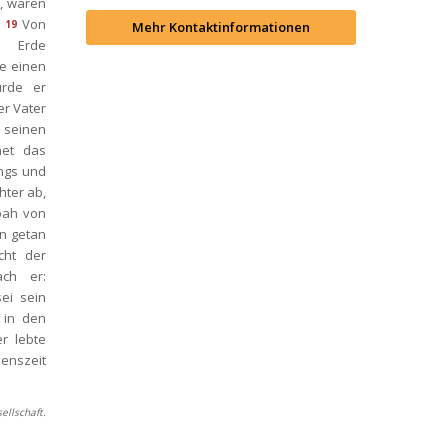
, waren 
Von 
19
Mehr Kontaktinformationen
 Erde 
 einen 
rde er 
r Vater 
seinen 
t das 
ngs und 
ter ab, 
ah von 
 getan 
ht der 
ch er: 
i sein 
in den 
 lebte 
enszeit 
ellschaft.