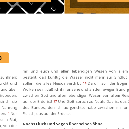
agram: http://elim.wien 
book: 
s://www.facebook.com/elimwien/ 
oto by iabzd on Unsplash
mir und euch und allen lebendigen Wesen von allem F
u ihnen: 
besteht, daß künftig die Wasser nicht mehr zur Sintflut 
urcht und 
ollen, die alles Fleisch verdirbt.
Darum soll der Bogen 
16
 und über 
Wolken sein, daß ich ihn ansehe und an den ewigen Bund g
Erdboden, 
zwischen Gott und allen lebendigen Wesen von allem Fleis
ind sie 
auf der Erde ist!
Und Gott sprach zu Noah: Das ist das 
17
r Nahrung 
des Bundes, den ich aufgerichtet habe zwischen mir und
ben.
Nur 
Fleisch, das auf der Erde ist.
4
ein Blut, 
Noahs Fluch und Segen über seine Söhne
, von der 