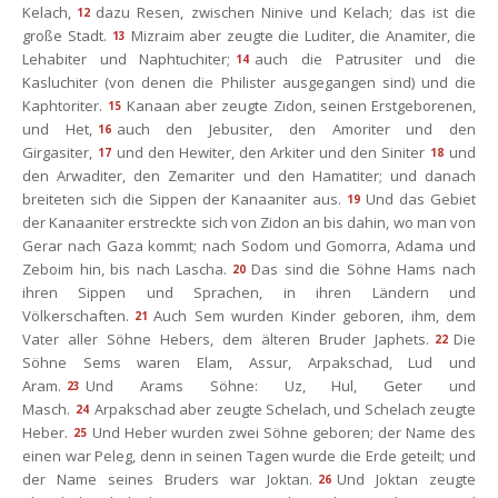
Kelach,
dazu Resen, zwischen Ninive und Kelach; das ist die 
12
große Stadt.
Mizraim aber zeugte die Luditer, die Anamiter, die 
13
Lehabiter und Naphtuchiter;
auch die Patrusiter und die 
14
Kasluchiter (von denen die Philister ausgegangen sind) und die 
Kaphtoriter.
Kanaan aber zeugte Zidon, seinen Erstgeborenen, 
15
und Het,
auch den Jebusiter, den Amoriter und den 
16
Girgasiter,
und den Hewiter, den Arkiter und den Siniter
und 
17
18
den Arwaditer, den Zemariter und den Hamatiter; und danach 
breiteten sich die Sippen der Kanaaniter aus.
Und das Gebiet 
19
der Kanaaniter erstreckte sich von Zidon an bis dahin, wo man von 
Gerar nach Gaza kommt; nach Sodom und Gomorra, Adama und 
Zeboim hin, bis nach Lascha.
Das sind die Söhne Hams nach 
20
ihren Sippen und Sprachen, in ihren Ländern und 
Völkerschaften.
Auch Sem wurden Kinder geboren, ihm, dem 
21
Vater aller Söhne Hebers, dem älteren Bruder Japhets.
Die 
22
Söhne Sems waren Elam, Assur, Arpakschad, Lud und 
Aram.
Und Arams Söhne: Uz, Hul, Geter und 
23
Masch.
Arpakschad aber zeugte Schelach, und Schelach zeugte 
24
Heber.
Und Heber wurden zwei Söhne geboren; der Name des 
25
einen war Peleg, denn in seinen Tagen wurde die Erde geteilt; und 
der Name seines Bruders war Joktan.
Und Joktan zeugte 
26