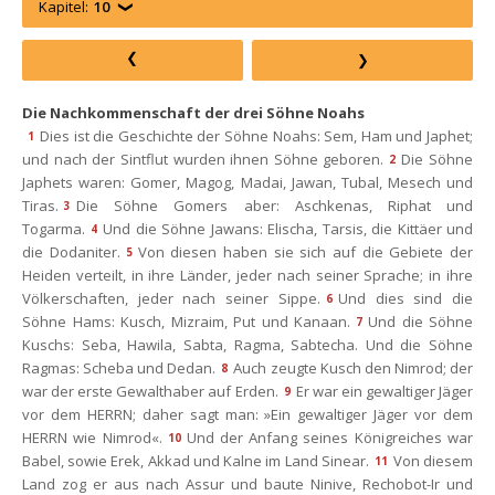
Kapitel:
10
Die Nachkommenschaft der drei Söhne Noah
Dies ist die Geschichte der Söhne Noahs: Sem, Ham und Japhet; 
1
und nach der Sintflut wurden ihnen Söhne geboren.
Die Söhne 
2
Japhets waren: Gomer, Magog, Madai, Jawan, Tubal, Mesech und 
Tiras.
Die Söhne Gomers aber: Aschkenas, Riphat und 
3
Togarma.
Und die Söhne Jawans: Elischa, Tarsis, die Kittäer und 
4
die Dodaniter.
Von diesen haben sie sich auf die Gebiete der 
5
Heiden verteilt, in ihre Länder, jeder nach seiner Sprache; in ihre 
Völkerschaften, jeder nach seiner Sippe.
Und dies sind die 
6
Söhne Hams: Kusch, Mizraim, Put und Kanaan.
Und die Söhne 
7
Kuschs: Seba, Hawila, Sabta, Ragma, Sabtecha. Und die Söhne 
Ragmas: Scheba und Dedan.
Auch zeugte Kusch den Nimrod; der 
8
war der erste Gewalthaber auf Erden.
Er war ein gewaltiger Jäger 
9
vor dem HERRN; daher sagt man: »Ein gewaltiger Jäger vor dem 
HERRN wie Nimrod«.
Und der Anfang seines Königreiches war 
10
Babel, sowie Erek, Akkad und Kalne im Land Sinear.
Von diesem 
11
Land zog er aus nach Assur und baute Ninive, Rechobot-Ir und 