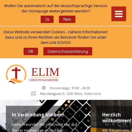
Wollen Sie automatisch auf die deutschsprachige Version 
der Homepage weitergeleitet werden?
 
Ja
Nein
Diese Website verwendet Cookies - nähere Informationen 
dazu und zu Ihren Rechten als Benutzer finden Sie unter 
dem Link DSVGO
 
Datenschutzerklärung
OK
Donnerstags: 19:00 - 20:30
Maculangasse 9, 1220 Wien, Österreich
In Verbindung bleiben!
Herzlich 
willkommen!
Liebe Freunde! Wir sind nicht nur auf 
dieser Homepage erreichbar, 
Wir freuen uns, D