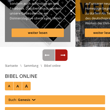
ondern auch auf Instagram und 
auf unserer neu
Facebook. Darüberhinaus werden 
Homepage begr
unsere Gottesdienste am 
zu dürfen! Als T
Donnerstag live übertragen. Unten 
des deutschspra
findet Ihr dazu alle Links. Gottes 
Werkes der Elim
Segen! Live-Übertragung 
Gemeinde ist es 
weiter lesen
weiter les
Gottesdienst: http://ro.elim.at/live 
uns ein großes 
Instagram: http://elim.wien 
Anliegen […]
Facebook: 
https://www.facebook.com/elimwien/ 
 Photo by iabzd on Unsplash
Startseite
Sammlung
Bibel online
BIBEL ONLINE
A
A
A
Buch:
Genesi