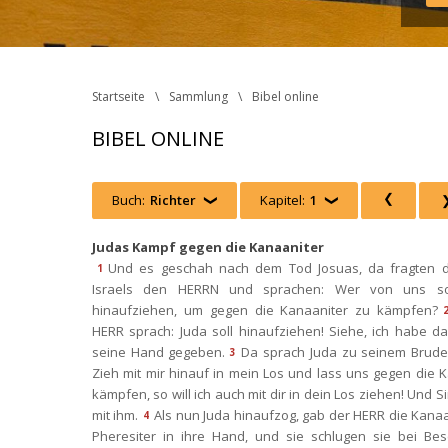
Startseite
Sammlung
Bibel online
BIBEL ONLINE
Buch:
Richter
 
Kapitel:
1
 
 
Judas Kampf gegen die Kanaaniter
Und es geschah nach dem Tod Josuas, da fragten d
1
Israels den HERRN und sprachen: Wer von uns soll
hinaufziehen, um gegen die Kanaaniter zu kämpfen?
HERR sprach: Juda soll hinaufziehen! Siehe, ich habe da
eine Hand gegeben.
Da sprach Juda zu seinem Bruder
3
Zieh mit mir hinauf in mein Los und lass uns gegen die K
kämpfen, so will ich auch mit dir in dein Los ziehen! Und S
mit ihm.
Als nun Juda hinaufzog, gab der HERR die Kanaa
4
Pheresiter in ihre Hand, und sie schlugen sie bei Bese