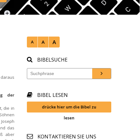
mwien/ 
A
A
A
BIBELSUCHE
 daraus 
BIBEL LESEN
g der 
drücke hier um die Bibel zu 
 die in 
 Söhnen 
lesen
 Joseph 
nd das 
ß aber 
KONTAKTIEREN SIE UNS