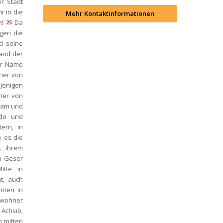
 Stadt 
 in die 
Mehr Kontaktinformationen
n!
Da 
25
gen die 
 seine 
and der 
hr Name 
ner von 
jenigen 
er von 
eam und 
do und 
rn, in 
 es die 
 ihrem 
n Geser 
tte in 
, auch 
ten in 
ewohner 
Achsib, 
 mitten 