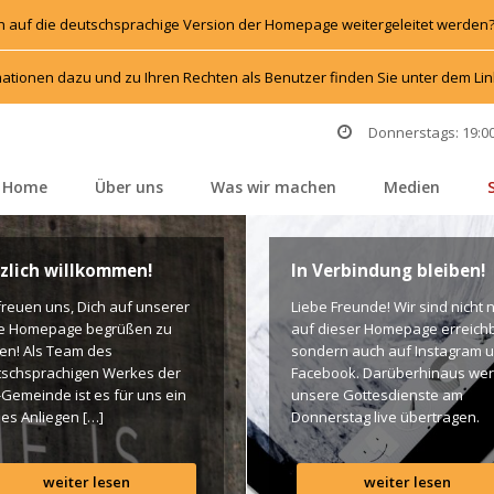
h auf die deutschsprachige Version der Homepage weitergeleitet werden
ationen dazu und zu Ihren Rechten als Benutzer finden Sie unter dem L
Donnerstags: 19:00
Home
Über un
Was wir machen
Medien
 
 
 
 
zlich willkommen!
In Verbindung bleiben!
freuen uns, Dich auf unserer 
Liebe Freunde! Wir sind nicht n
e Homepage begrüßen zu 
auf dieser Homepage erreichba
en! Als Team des 
ondern auch auf Instagram u
schsprachigen Werkes der 
Facebook. Darüberhinaus wer
-Gemeinde ist es für uns ein 
unsere Gottesdienste am 
es Anliegen […]
Donnerstag live übertragen. 
Unten findet Ihr dazu alle Links
Gottes Segen! Live-Übertragu
weiter lesen
weiter lesen
Gottesdienst: http://ro.elim.at/