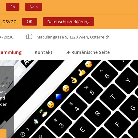
?
 
 
Ja
Nein
ink DSVGO
 
 
Datenschutzerklärung
OK
 - 20:30
 
Maculangasse 9, 1220 Wien, Österreich
Sammlung
Kontakt
Rumänische Seite
 
 
ur 
r, 
nd 
den 
. 
ng 
live 