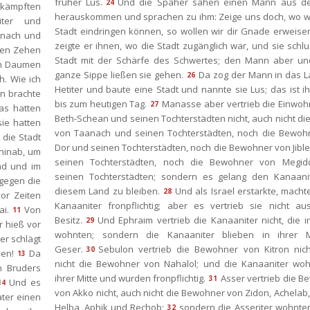
früher Lus.
Und die Späher sahen einen Mann aus der
24
kämpften 
herauskommen und sprachen zu ihm: Zeige uns doch, wo wir
ter und 
Stadt eindringen können, so wollen wir dir Gnade erweise
 nach und 
zeigte er ihnen, wo die Stadt zugänglich war, und sie schlu
en Zehen 
Stadt mit der Schärfe des Schwertes; den Mann aber und
n Daumen 
ganze Sippe ließen sie gehen.
Da zog der Mann in das L
26
. Wie ich 
Hetiter und baute eine Stadt und nannte sie Lus; das ist i
n brachte 
bis zum heutigen Tag.
Manasse aber vertrieb die Einwoh
27
s hatten 
Beth-Schean und seinen Tochterstädten nicht, auch nicht die
ie hatten 
von Taanach und seinen Tochterstädten, noch die Bewohn
die Stadt 
Dor und seinen Tochterstädten, noch die Bewohner von Jibl
inab, um 
einen Tochterstädten, noch die Bewohner von Megid
d und im 
einen Tochterstädten; sondern es gelang den Kanaanite
gegen die 
diesem Land zu bleiben.
Und als Israel erstarkte, machte
28
r Zeiten 
Kanaaniter fronpflichtig; aber es vertrieb sie nicht aus
ai.
Von 
11
Besitz.
Und Ephraim vertrieb die Kanaaniter nicht, die i
29
 hieß vor 
wohnten; sondern die Kanaaniter blieben in ihrer Mi
r schlägt 
Geser.
Sebulon vertrieb die Bewohner von Kitron nicht
30
ben!
Da 
13
nicht die Bewohner von Nahalol; und die Kanaaniter wohn
 Bruders 
ihrer Mitte und wurden fronpflichtig.
Asser vertrieb die B
31
Und es 
14
von Akko nicht, auch nicht die Bewohner von Zidon, Achelab, 
ter einen 
Helba, Aphik und Rechob;
ondern die Asseriter wohnten
32