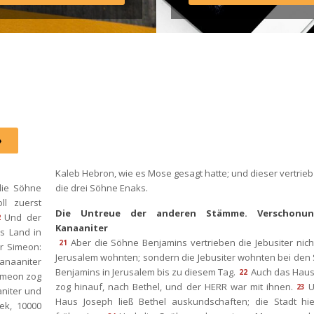
Instagram: http://elim.wien 
Facebook: 
https://www.facebook.com/eli
 Photo by iabzd on Unsplash
Kaleb Hebron, wie es Mose gesagt hatte; und dieser vertrieb
ie Söhne 
die drei Söhne Enaks.
 zuerst 
Die Untreue der anderen Stämme. Verschonun
Und der 
2
Kanaaniter
s Land in 
Aber die Söhne Benjamins vertrieben die Jebusiter nicht,
21
 Simeon: 
Jerusalem wohnten; sondern die Jebusiter wohnten bei den
anaaniter 
Benjamins in Jerusalem bis zu diesem Tag.
Auch das Haus
22
imeon zog 
zog hinauf, nach Bethel, und der HERR war mit ihnen.
U
23
niter und 
Haus Joseph ließ Bethel auskundschaften; die Stadt hie
k, 10000 