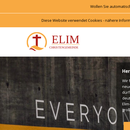
Wollen Sie automatisc
Diese Website verwendet Cookies - nähere Inform
Her
Wir 
neu
dürf
deut
Elim
groß