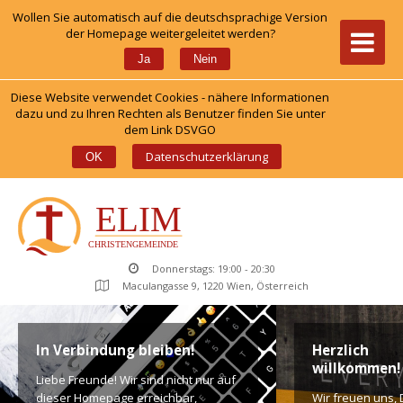
Wollen Sie automatisch auf die deutschsprachige Version 
der Homepage weitergeleitet werden?
 
Ja
Nein
Diese Website verwendet Cookies - nähere Informationen 
dazu und zu Ihren Rechten als Benutzer finden Sie unter 
dem Link DSVGO
 
Datenschutzerklärung
OK
Donnerstags: 19:00 - 20:30
Maculangasse 9, 1220 Wien, Österreich
In Verbindung bleiben!
Herzlich 
willkommen!
Liebe Freunde! Wir sind nicht nur auf 
dieser Homepage erreichbar, 
Wir freuen uns, D