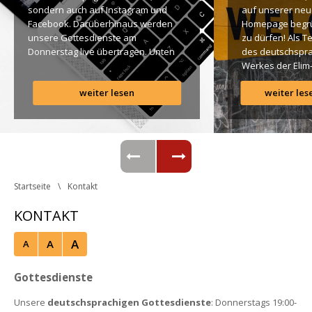
ondern auch auf Instagram und 
auf unserer neu
Facebook. Darüberhinaus werden 
Homepage begr
unsere Gottesdienste am 
zu dürfen! Als T
Donnerstag live übertragen. Unten 
des deutschspra
findet Ihr dazu alle Links. Gottes 
Werkes der Elim
Segen! Live-Übertragung 
Gemeinde ist es 
weiter lesen
weiter les
Gottesdienst: http://ro.elim.at/live 
uns ein großes 
Instagram: http://elim.wien 
Anliegen […]
Facebook: 
https://www.facebook.com/elimwien/ 
 Photo by iabzd on Unsplash
Startseite
Kontakt
KONTAKT
A
A
A
Gottesdienste
Unsere 
deutschsprachigen Gottesdienste
: Donnerstags 19:00-