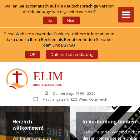
Wollen Sie automatisch auf die deutschsprachige Version 
der Homepage weitergeleitet werden?
 
Ja
Nein
Diese Website verwendet Cookies - nähere Informationen 
dazu und zu Ihren Rechten als Benutzer finden Sie unter 
dem Link DSVGO
 
Datenschutzerklärung
OK
Donnerstags: 19:00 - 20:30
Maculangasse 9, 1220 Wien, Österreich
Herzlich 
In Verbindung bleiben!
willkommen!
Liebe Freunde! Wir sind nicht n
Wir freuen uns, Dich 
dieser Homepage erreichbar, 