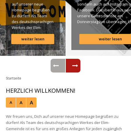
auf unserer neue 
ondern auch auf Instagram u
Homepage begrüßen 
Facebook. Darüberhinaus wer
zu dürfen! Als Team 
unsere Gottesdienste am 
des deutschsprachigen 
Donnerstag live übertragen. U
Werkes der Elim-
findet Ihr dazu alle Links. Gotte
Gemeinde ist es für 
Segen! Live-Übertragung 
weiter lesen
weiter lesen
uns ein großes 
Gottesdienst: http://ro.elim.at/
Anliegen […]
Instagram: http://elim.wien 
Facebook: 
https://www.facebook.com/eli
 Photo by iabzd on Unsplash
Startseite
HERZLICH WILLKOMMEN!
A
A
A
Wir freuen uns, Dich auf unserer neue Homepage begrüßen zu 
dürfen! Als Team des deutschsprachigen Werkes der Elim-
Gemeinde ist es für uns ein großes Anliegen für jeden zugänglich 