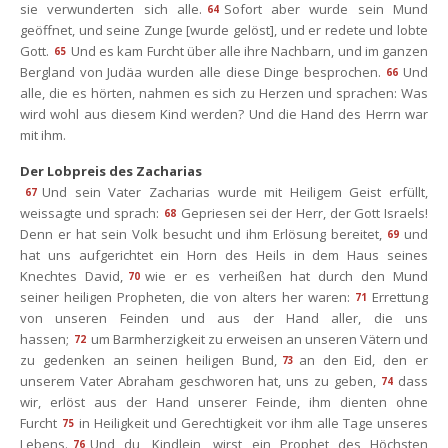
ie verwunderten sich alle.
Sofort aber wurde sein Mund 
64
geöffnet, und seine Zunge [wurde gelöst], und er redete und lobte 
Gott.
Und es kam Furcht über alle ihre Nachbarn, und im ganzen 
65
Bergland von Judäa wurden alle diese Dinge besprochen.
Und 
66
alle, die es hörten, nahmen es sich zu Herzen und sprachen: Was 
wird wohl aus diesem Kind werden? Und die Hand des Herrn war 
mit ihm.
Der Lobpreis des Zacharia
Und sein Vater Zacharias wurde mit Heiligem Geist erfüllt, 
67
weissagte und sprach:
Gepriesen sei der Herr, der Gott Israels! 
68
Denn er hat sein Volk besucht und ihm Erlösung bereitet,
und 
69
hat uns aufgerichtet ein Horn des Heils in dem Haus seines 
Knechtes David,
wie er es verheißen hat durch den Mund 
70
einer heiligen Propheten, die von alters her waren:
Errettung 
71
von unseren Feinden und aus der Hand aller, die uns 
hassen;
um Barmherzigkeit zu erweisen an unseren Vätern und 
72
zu gedenken an seinen heiligen Bund,
an den Eid, den er 
73
unserem Vater Abraham geschworen hat, uns zu geben,
dass 
74
wir, erlöst aus der Hand unserer Feinde, ihm dienten ohne 
Furcht
in Heiligkeit und Gerechtigkeit vor ihm alle Tage unseres 
75
Lebens.
Und du, Kindlein, wirst ein Prophet des Höchsten 
76