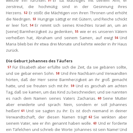
welche ihn fürchten.
Er tut Mächtiges mit seinem Arm; er 
51
zerstreut, die hochmütig sind in der Gesinnung ihres 
Herzens.
Er stößt die Mächtigen von ihren Thronen und erhöht 
52
die Niedrigen.
Hungrige sättigt er mit Gütern, und Reiche schickt 
53
er leer fort.
Er nimmt sich seines Knechtes Israel an, um an 
54
[seine] Barmherzigkeit zu gedenken,
wie er es unseren Vätern 
55
verheißen hat, Abraham und seinem Samen, auf ewig!
Und 
56
Maria blieb bei ihr etwa drei Monate und kehrte wieder in ihr Haus 
zurück.
Die Geburt Johannes des Täufer
Für Elisabeth aber erfüllte sich die Zeit, da sie gebären sollte, 
57
und sie gebar einen Sohn.
Und ihre Nachbarn und Verwandten 
58
hörten, daß der Herr seine Barmherzigkeit an ihr groß gemacht 
hatte, und sie freuten sich mit ihr.
Und es geschah am achten 
59
Tag, daß sie kamen, um das Kind zu beschneiden; und sie nannten 
es nach dem Namen seines Vaters Zacharias.
Seine Mutter 
60
aber erwiderte und sprach: Nein, sondern er soll Johannes 
heißen!
Und sie sagten zu ihr: Es ist doch niemand in deiner 
61
Verwandtschaft, der diesen Namen trägt!
Sie winkten aber 
62
einem Vater, wie er ihn genannt haben wolle.
Und er forderte 
63
ein Täfelchen und schrieb die Worte: Johannes ist sein Name! Und 