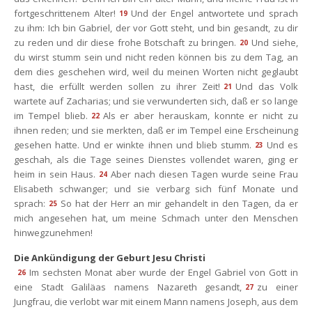
fortgeschrittenem Alter!
Und der Engel antwortete und sprach 
19
zu ihm: Ich bin Gabriel, der vor Gott steht, und bin gesandt, zu dir 
zu reden und dir diese frohe Botschaft zu bringen.
Und siehe, 
20
du wirst stumm sein und nicht reden können bis zu dem Tag, an 
dem dies geschehen wird, weil du meinen Worten nicht geglaubt 
hast, die erfüllt werden sollen zu ihrer Zeit!
Und das Volk 
21
wartete auf Zacharias; und sie verwunderten sich, daß er so lange 
im Tempel blieb.
Als er aber herauskam, konnte er nicht zu 
22
ihnen reden; und sie merkten, daß er im Tempel eine Erscheinung 
gesehen hatte. Und er winkte ihnen und blieb stumm.
Und es 
23
geschah, als die Tage seines Dienstes vollendet waren, ging er 
heim in sein Haus.
Aber nach diesen Tagen wurde seine Frau 
24
Elisabeth schwanger; und sie verbarg sich fünf Monate und 
prach:
So hat der Herr an mir gehandelt in den Tagen, da er 
25
mich angesehen hat, um meine Schmach unter den Menschen 
hinwegzunehmen!
Die Ankündigung der Geburt Jesu Christi
Im sechsten Monat aber wurde der Engel Gabriel von Gott in 
26
eine Stadt Galiläas namens Nazareth gesandt,
zu einer 
27
Jungfrau, die verlobt war mit einem Mann namens Joseph, aus dem 