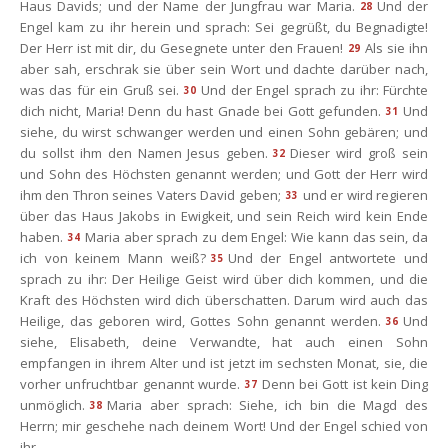
Haus Davids; und der Name der Jungfrau war Maria.
Und der 
28
Engel kam zu ihr herein und sprach: Sei gegrüßt, du Begnadigte! 
Der Herr ist mit dir, du Gesegnete unter den Frauen!
Als sie ihn 
29
aber sah, erschrak sie über sein Wort und dachte darüber nach, 
was das für ein Gruß sei.
Und der Engel sprach zu ihr: Fürchte 
30
dich nicht, Maria! Denn du hast Gnade bei Gott gefunden.
Und 
31
iehe, du wirst schwanger werden und einen Sohn gebären; und 
du sollst ihm den Namen Jesus geben.
Dieser wird groß sein 
32
und Sohn des Höchsten genannt werden; und Gott der Herr wird 
ihm den Thron seines Vaters David geben;
und er wird regieren 
33
über das Haus Jakobs in Ewigkeit, und sein Reich wird kein Ende 
haben.
Maria aber sprach zu dem Engel: Wie kann das sein, da 
34
ich von keinem Mann weiß?
Und der Engel antwortete und 
35
prach zu ihr: Der Heilige Geist wird über dich kommen, und die 
Kraft des Höchsten wird dich überschatten. Darum wird auch das 
Heilige, das geboren wird, Gottes Sohn genannt werden.
Und 
36
iehe, Elisabeth, deine Verwandte, hat auch einen Sohn 
empfangen in ihrem Alter und ist jetzt im sechsten Monat, sie, die 
vorher unfruchtbar genannt wurde.
Denn bei Gott ist kein Ding 
37
unmöglich.
Maria aber sprach: Siehe, ich bin die Magd des 
38
Herrn; mir geschehe nach deinem Wort! Und der Engel schied von 
ihr.