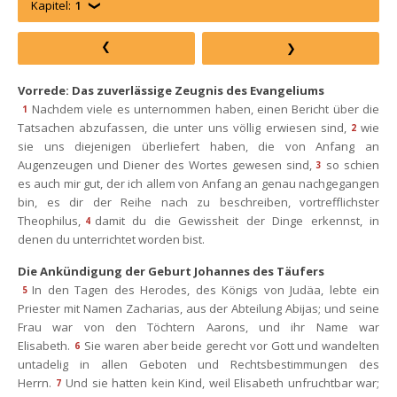
Kapitel:
1
Vorrede: Das zuverlässige Zeugnis des Evangelium
Nachdem viele es unternommen haben, einen Bericht über die 
1
Tatsachen abzufassen, die unter uns völlig erwiesen sind,
wie 
2
ie uns diejenigen überliefert haben, die von Anfang an 
Augenzeugen und Diener des Wortes gewesen sind,
o schien 
3
es auch mir gut, der ich allem von Anfang an genau nachgegangen 
bin, es dir der Reihe nach zu beschreiben, vortrefflichster 
Theophilus,
damit du die Gewissheit der Dinge erkennst, in 
4
denen du unterrichtet worden bist.
Die Ankündigung der Geburt Johannes des Täufer
In den Tagen des Herodes, des Königs von Judäa, lebte ein 
5
Priester mit Namen Zacharias, aus der Abteilung Abijas; und seine 
Frau war von den Töchtern Aarons, und ihr Name war 
Elisabeth.
Sie waren aber beide gerecht vor Gott und wandelten 
6
untadelig in allen Geboten und Rechtsbestimmungen des 
Herrn.
Und sie hatten kein Kind, weil Elisabeth unfruchtbar war; 
7