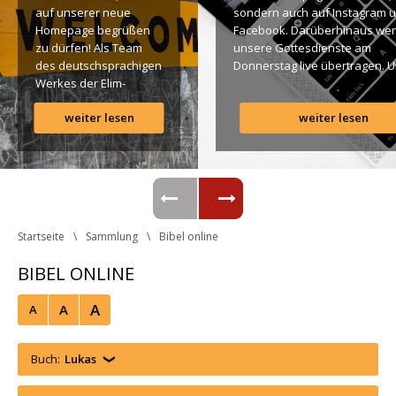
auf unserer neue 
ondern auch auf Instagram u
Homepage begrüßen 
Facebook. Darüberhinaus wer
zu dürfen! Als Team 
unsere Gottesdienste am 
des deutschsprachigen 
Donnerstag live übertragen. U
Werkes der Elim-
findet Ihr dazu alle Links. Gotte
Gemeinde ist es für 
Segen! Live-Übertragung 
weiter lesen
weiter lesen
uns ein großes 
Gottesdienst: http://ro.elim.at/
Anliegen […]
Instagram: http://elim.wien 
Facebook: 
https://www.facebook.com/eli
 Photo by iabzd on Unsplash
Startseite
Sammlung
Bibel online
BIBEL ONLINE
A
A
A
Buch:
Luka