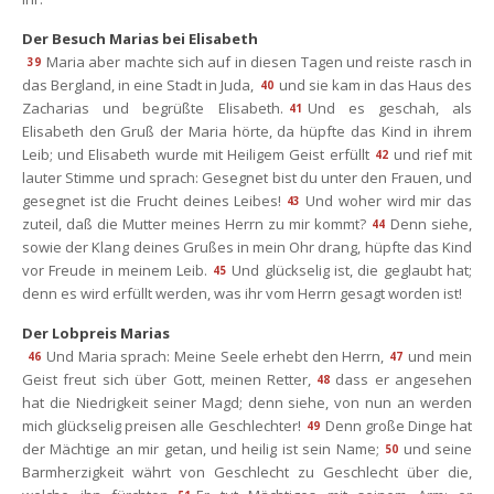
Der Besuch Marias bei Elisabeth
Maria aber machte sich auf in diesen Tagen und reiste rasch in 
39
das Bergland, in eine Stadt in Juda,
und sie kam in das Haus des 
40
Zacharias und begrüßte Elisabeth.
Und es geschah, als 
41
Elisabeth den Gruß der Maria hörte, da hüpfte das Kind in ihrem 
Leib; und Elisabeth wurde mit Heiligem Geist erfüllt
und rief mit 
42
lauter Stimme und sprach: Gesegnet bist du unter den Frauen, und 
gesegnet ist die Frucht deines Leibes!
Und woher wird mir das 
43
zuteil, daß die Mutter meines Herrn zu mir kommt?
Denn siehe, 
44
owie der Klang deines Grußes in mein Ohr drang, hüpfte das Kind 
vor Freude in meinem Leib.
Und glückselig ist, die geglaubt hat; 
45
denn es wird erfüllt werden, was ihr vom Herrn gesagt worden ist!
Der Lobpreis Maria
Und Maria sprach: Meine Seele erhebt den Herrn,
und mein 
46
47
Geist freut sich über Gott, meinen Retter,
dass er angesehen 
48
hat die Niedrigkeit seiner Magd; denn siehe, von nun an werden 
mich glückselig preisen alle Geschlechter!
Denn große Dinge hat 
49
der Mächtige an mir getan, und heilig ist sein Name;
und seine 
50
Barmherzigkeit währt von Geschlecht zu Geschlecht über die, 