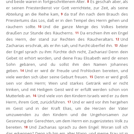
und beide waren in fortgeschrittenem Alter.
Es geschah aber, als 
8
er seinen Priesterdienst vor Gott verrichtete, zur Zeit, als seine 
Abteilung an die Reihe kam,
da traf ihn nach dem Brauch des 
9
Priestertums das Los, daß er in den Tempel des Herrn gehen und 
räuchern sollte.
Und die ganze Menge des Volkes betete 
10
draußen zur Stunde des Räucherns.
Da erschien ihm ein Engel 
11
des Herrn, der stand zur Rechten des Räucheraltars.
Und 
12
Zacharias erschrak, als er ihn sah, und Furcht überfiel ihn.
Aber 
13
der Engel sprach zu ihm: Fürchte dich nicht, Zacharias! Denn dein 
Gebet ist erhört worden, und deine Frau Elisabeth wird dir einen 
Sohn gebären, und du sollst ihm den Namen Johannes 
geben.
Und er wird dir Freude und Frohlocken bereiten, und 
14
viele werden sich über seine Geburt freuen.
Denn er wird groß 
15
ein vor dem Herrn; Wein und starkes Getränk wird er nicht 
trinken, und mit Heiligem Geist wird er erfüllt werden schon von 
Mutterleib an.
Und viele von den Kindern Israels wird er zu dem 
16
Herrn, ihrem Gott, zurückführen.
Und er wird vor ihm hergehen 
17
im Geist und in der Kraft Elias, um die Herzen der Väter 
umzuwenden zu den Kindern und die Ungehorsamen zur 
Gesinnung der Gerechten, um dem Herrn ein zugerüstetes Volk zu 
bereiten.
Und Zacharias sprach zu dem Engel: Woran soll ich 
18
das erkennen? Denn ich bin ein alter Mann, und meine Frau ist in 