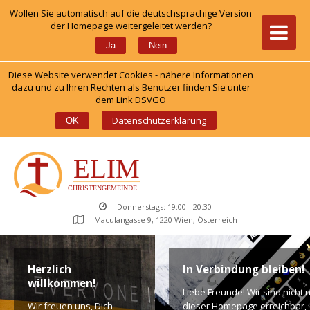
Wollen Sie automatisch auf die deutschsprachige Version 
der Homepage weitergeleitet werden?
 
Ja
Nein
Diese Website verwendet Cookies - nähere Informationen 
dazu und zu Ihren Rechten als Benutzer finden Sie unter 
dem Link DSVGO
 
Datenschutzerklärung
OK
Donnerstags: 19:00 - 20:30
Maculangasse 9, 1220 Wien, Österreich
Herzlich 
In Verbindung bleiben!
willkommen!
Liebe Freunde! Wir sind nicht n
Wir freuen uns, Dich 
dieser Homepage erreichbar, 