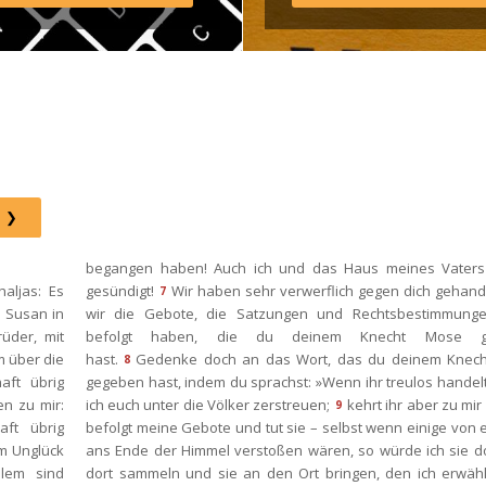
agram: http://elim.wien 
book: 
s://www.facebook.com/elimwien/ 
oto by iabzd on Unsplash
begangen haben! Auch ich und das Haus meines Vaters
ljas: Es 
gesündigt!
Wir haben sehr verwerflich gegen dich gehande
7
 Susan in 
wir die Gebote, die Satzungen und Rechtsbestimmungen
der, mit 
befolgt haben, die du deinem Knecht Mose ge
 über die 
hast.
Gedenke doch an das Wort, das du deinem Knech
8
ft übrig 
gegeben hast, indem du sprachst: »Wenn ihr treulos handelt, 
n zu mir: 
ich euch unter die Völker zerstreuen;
kehrt ihr aber zu mir
9
ft übrig 
befolgt meine Gebote und tut sie – selbst wenn einige von e
m Unglück 
ans Ende der Himmel verstoßen wären, so würde ich sie do
em sind 
dort sammeln und sie an den Ort bringen, den ich erwählt