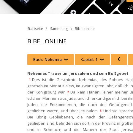
Inst
Face
http
 Ph
Startseite
Sammlung
Bibel online
BIBEL ONLINE
Buch:
Nehemia
 
Kapitel:
1
 
 
Nehemias Trauer um Jerusalem und sein Bußgebet
Dies ist die Geschichte Nehemias, des Sohnes Hacha
1
geschah im Monat Kislew, im zwanzigsten Jahr, daß ich in
der Königsburg war.
Da kam Hanani, einer meiner Brü
2
etlichen Männern aus Juda, und ich erkundigte mich bei ihm
Juden, die Entkommenen, die nach der Gefangenscha
geblieben waren, und über Jerusalem.
Und sie sprache
3
Die übrig Gebliebenen, die nach der Gefangenscha
geblieben sind, befinden sich dort in der Provinz in große
und in Schmach; und die Mauern der Stadt Jerusal