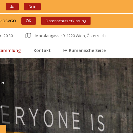
?
 
 
Ja
Nein
ink DSVGO
 
 
Datenschutzerklärung
OK
 - 20:30
 
Maculangasse 9, 1220 Wien, Österreich
Sammlung
Kontakt
Rumänische Seite
 
 
er 
r 
in 