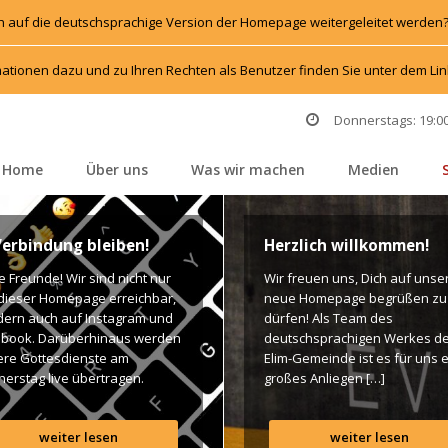
h auf die deutschsprachige Version der Homepage weitergeleitet werden
ationen dazu und zu Ihren Rechten als Benutzer finden Sie unter dem L
Donnerstags: 19:00
Home
Über un
Was wir machen
Medien
 
 
 
 
Verbindung bleiben!
Herzlich willkommen!
e Freunde! Wir sind nicht nur 
Wir freuen uns, Dich auf unser
dieser Homepage erreichbar, 
neue Homepage begrüßen zu 
rn auch auf Instagram und 
dürfen! Als Team des 
book. Darüberhinaus werden 
deutschsprachigen Werkes de
re Gottesdienste am 
Elim-Gemeinde ist es für uns e
erstag live übertragen. 
großes Anliegen […]
n findet Ihr dazu alle Links. 
es Segen! Live-Übertragung 
weiter lesen
weiter lesen
esdienst: http://ro.elim.at/live 