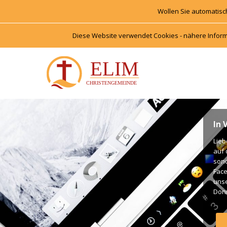
Wollen Sie automatisc
Diese Website verwendet Cookies - nähere Inform
In 
Lieb
auf 
onde
Face
unse
Donn
Unte
Gott
Gott