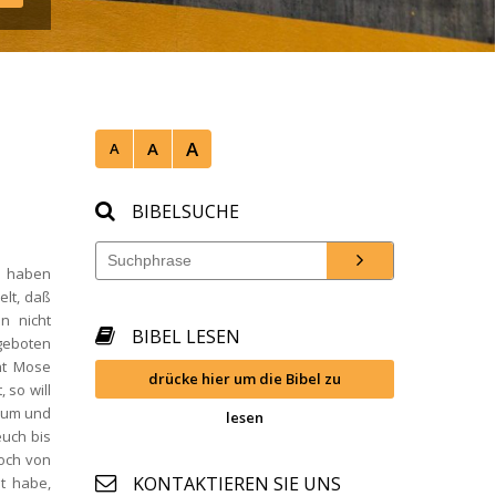
A
A
A
BIBELSUCHE
 haben 
lt, daß 
 nicht 
BIBEL LESEN
boten 
t Mose 
drücke hier um die Bibel zu 
so will 
 um und 
lesen
uch bis 
ch von 
KONTAKTIEREN SIE UNS
 habe, 