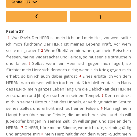
Kapitel:
27
Psalm 27
Von David.
 Der HERR ist mein Licht und mein Heil, vor wem sollte 
1
ich mich fürchten? Der HERR ist meines Lebens Kraft, vor wem 
ollte mir grauen?
Wenn Übeltäter mir nahen, um mein Fleisch zu 
2
fressen, meine Widersacher und Feinde, so müssen sie straucheln 
und fallen.
Selbst wenn ein Heer sich gegen mich lagert, so 
3
fürchtet mein Herz sich dennoch nicht; wenn sich Krieg gegen mich 
erhebt, so bin ich auch dabei getrost.
Eines erbitte ich von dem 
4
HERRN, nach diesem will ich trachten: daß ich bleiben darf im Haus 
des HERRN mein ganzes Leben lang, um die Lieblichkeit des HERRN 
zu schauen und [ihn] zu suchen in seinem Tempel.
Denn er deckt 
5
mich in seiner Hütte zur Zeit des Unheils, er verbirgt mich im Schutz 
eines Zeltes und erhöht mich auf einen Felsen.
Nun ragt mein 
6
Haupt hoch über meine Feinde, die um mich her sind, und ich will 
Jubelopfer bringen in seinem Zelt; ich will singen und spielen dem 
HERRN.
O HERR, höre meine Stimme, wenn ich rufe; sei mir gnädig 
7
und antworte mir!
Mein Herz hält dir vor dein Wort: »Sucht mein 
8