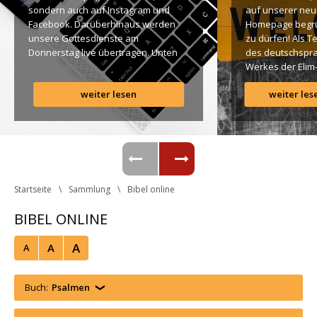
ondern auch auf Instagram und 
auf unserer neu
Facebook. Darüberhinaus werden 
Homepage begr
unsere Gottesdienste am 
zu dürfen! Als T
Donnerstag live übertragen. Unten 
des deutschspra
findet Ihr dazu alle Links. Gottes 
Werkes der Elim
Segen! Live-Übertragung 
Gemeinde ist es 
weiter lesen
weiter les
Gottesdienst: http://ro.elim.at/live 
uns ein großes 
Instagram: http://elim.wien 
Anliegen […]
Facebook: 
https://www.facebook.com/elimwien/ 
 Photo by iabzd on Unsplash
Startseite
Sammlung
Bibel online
BIBEL ONLINE
A
A
A
Buch:
Psalmen