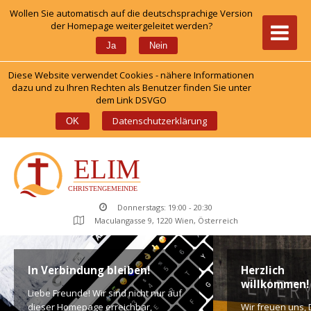
Wollen Sie automatisch auf die deutschsprachige Version 
der Homepage weitergeleitet werden?
 
Ja
Nein
Diese Website verwendet Cookies - nähere Informationen 
dazu und zu Ihren Rechten als Benutzer finden Sie unter 
dem Link DSVGO
 
Datenschutzerklärung
OK
Donnerstags: 19:00 - 20:30
Maculangasse 9, 1220 Wien, Österreich
In Verbindung bleiben!
Herzlich 
willkommen!
Liebe Freunde! Wir sind nicht nur auf 
dieser Homepage erreichbar, 
Wir freuen uns, D