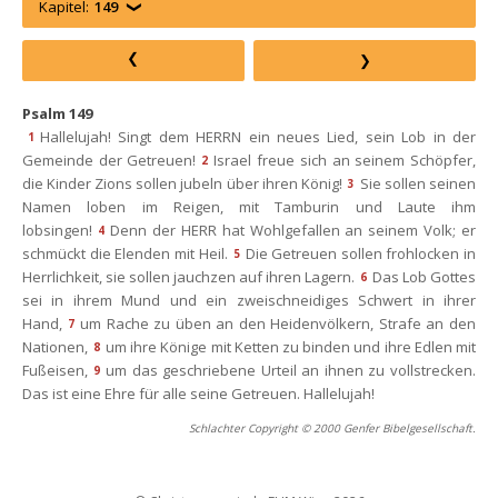
Kapitel:
149
Psalm 149
Hallelujah! Singt dem HERRN ein neues Lied, sein Lob in der 
1
Gemeinde der Getreuen!
Israel freue sich an seinem Schöpfer, 
2
die Kinder Zions sollen jubeln über ihren König!
Sie sollen seinen 
3
Namen loben im Reigen, mit Tamburin und Laute ihm 
lobsingen!
Denn der HERR hat Wohlgefallen an seinem Volk; er 
4
chmückt die Elenden mit Heil.
Die Getreuen sollen frohlocken in 
5
Herrlichkeit, sie sollen jauchzen auf ihren Lagern.
Das Lob Gottes 
6
ei in ihrem Mund und ein zweischneidiges Schwert in ihrer 
Hand,
um Rache zu üben an den Heidenvölkern, Strafe an den 
7
Nationen,
um ihre Könige mit Ketten zu binden und ihre Edlen mit 
8
Fußeisen,
um das geschriebene Urteil an ihnen zu vollstrecken. 
9
Das ist eine Ehre für alle seine Getreuen. Hallelujah!
Schlachter Copyright © 2000 Genfer Bibelgesellschaft.