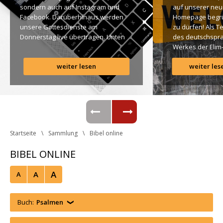
ondern auch auf Instagram und 
auf unserer neu
Facebook. Darüberhinaus werden 
Homepage begr
unsere Gottesdienste am 
zu dürfen! Als T
Donnerstag live übertragen. Unten 
des deutschspra
findet Ihr dazu alle Links. Gottes 
Werkes der Elim
Segen! Live-Übertragung 
Gemeinde ist es 
weiter lesen
weiter les
Gottesdienst: http://ro.elim.at/live 
uns ein großes 
Instagram: http://elim.wien 
Anliegen […]
Facebook: 
https://www.facebook.com/elimwien/ 
 Photo by iabzd on Unsplash
Startseite
Sammlung
Bibel online
BIBEL ONLINE
A
A
A
Buch:
Psalmen