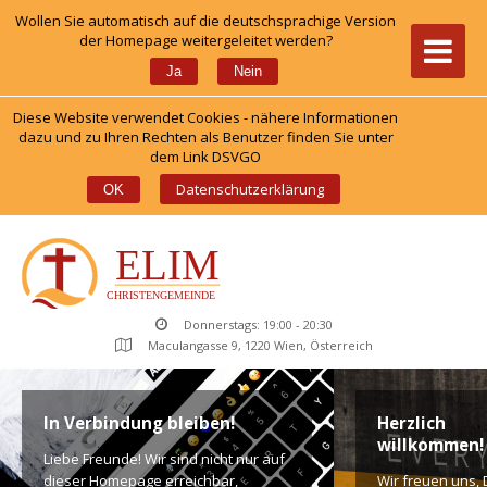
Wollen Sie automatisch auf die deutschsprachige Version 
der Homepage weitergeleitet werden?
 
Ja
Nein
Diese Website verwendet Cookies - nähere Informationen 
dazu und zu Ihren Rechten als Benutzer finden Sie unter 
dem Link DSVGO
 
Datenschutzerklärung
OK
Donnerstags: 19:00 - 20:30
Maculangasse 9, 1220 Wien, Österreich
In Verbindung bleiben!
Herzlich 
willkommen!
Liebe Freunde! Wir sind nicht nur auf 
dieser Homepage erreichbar, 
Wir freuen uns, D