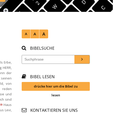
mwien/ 
A
A
A
BIBELSUCHE
s Erbe, 
; HERR, 
nn der 
BIBEL LESEN
 seinen 
d, von 
drücke hier um die Bibel zu 
 reden 
ie und 
lesen
ch sind 
Haus 
19
KONTAKTIEREN SIE UNS
us Levi, 