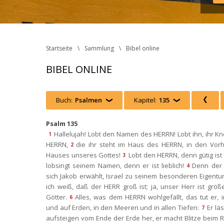
Startseite
Sammlung
Bibel online
BIBEL ONLINE
Buch:
Psalmen
 
Kapitel:
135
 
 
Psalm 135
Hallelujah! Lobt den Namen des HERRN! Lobt ihn, ihr Kn
1
HERRN,
die ihr steht im Haus des HERRN, in den Vorh
2
Hauses unseres Gottes!
Lobt den HERRN, denn gütig ist 
3
lobsingt seinem Namen, denn er ist lieblich!
Denn der 
4
ich Jakob erwählt, Israel zu seinem besonderen Eigentu
ich weiß, daß der HERR groß ist; ja, unser Herr ist größer
Götter.
Alles, was dem HERRN wohlgefällt, das tut er, 
6
und auf Erden, in den Meeren und in allen Tiefen:
Er lä
7
aufsteigen vom Ende der Erde her, er macht Blitze beim 