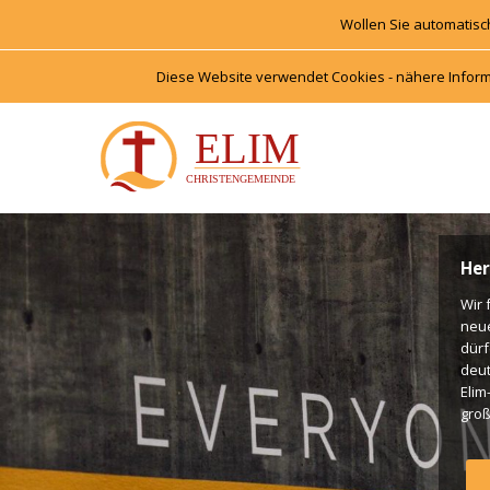
Wollen Sie automatisc
Diese Website verwendet Cookies - nähere Inform
Her
Wir 
neu
dürf
deut
Elim
groß