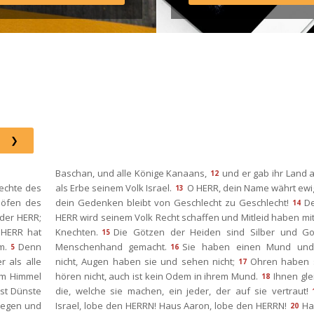
Instagram: http://elim.wien 
Facebook: 
https://www.facebook.com/eli
 Photo by iabzd on Unsplash
Baschan, und alle Könige Kanaans,
und er gab ihr Land al
12
echte des 
als Erbe seinem Volk Israel.
O HERR, dein Name währt ewig
13
öfen des 
dein Gedenken bleibt von Geschlecht zu Geschlecht!
De
14
der HERR; 
HERR wird seinem Volk Recht schaffen und Mitleid haben mit
HERR hat 
Knechten.
Die Götzen der Heiden sind Silber und Gol
15
m.
Denn 
Menschenhand gemacht.
Sie haben einen Mund und
5
16
 als alle 
nicht, Augen haben sie und sehen nicht;
Ohren haben s
17
im Himmel 
hören nicht, auch ist kein Odem in ihrem Mund.
Ihnen glei
18
sst Dünste 
die, welche sie machen, ein jeder, der auf sie vertraut!
Regen und 
Israel, lobe den HERRN! Haus Aaron, lobe den HERRN!
Ha
20