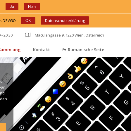
?
 
 
Ja
Nein
ink DSVGO
 
 
Datenschutzerklärung
OK
 - 20:30
 
Maculangasse 9, 1220 Wien, Österreich
Sammlung
Kontakt
Rumänische Seite
 
 
ur 
r, 
nd 
den 
. 
ng 
live 