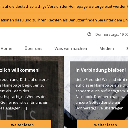
h auf die deutschsprachige Version der Homepage weitergeleitet werden
ationen dazu und zu Ihren Rechten als Benutzer finden Sie unter dem L
Donnerstags: 19:00
Home
Über un
Was wir machen
Medien
 
 
 
 
zlich willkommen!
In Verbindung bleiben!
freuen uns, Dich auf unserer 
Liebe Freunde! Wir sind nicht n
e Homepage begrüßen zu 
auf dieser Homepage erreichba
en! Als Team des 
ondern auch auf Instagram u
schsprachigen Werkes der 
Facebook. Darüberhinaus wer
-Gemeinde ist es für uns ein 
unsere Gottesdienste am 
es Anliegen […]
Donnerstag live übertragen. 
Unten findet Ihr dazu alle Links
Gottes Segen! Live-Übertragu
weiter lesen
weiter lesen
Gottesdienst: http://ro.elim.at/