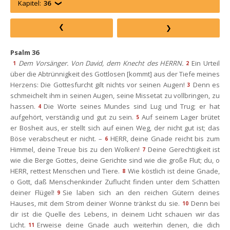
Kapitel:
36
Psalm 36
Dem Vorsänger. Von David, dem Knecht des HERRN.
Ein Urteil 
1
2
über die Abtrünnigkeit des Gottlosen [kommt] aus der Tiefe meines 
Herzens: Die Gottesfurcht gilt nichts vor seinen Augen!
Denn es 
3
chmeichelt ihm in seinen Augen, seine Missetat zu vollbringen, zu 
hassen.
Die Worte seines Mundes sind Lug und Trug; er hat 
4
aufgehört, verständig und gut zu sein.
Auf seinem Lager brütet 
5
er Bosheit aus, er stellt sich auf einen Weg, der nicht gut ist; das 
Böse verabscheut er nicht. –
HERR, deine Gnade reicht bis zum 
6
Himmel, deine Treue bis zu den Wolken!
Deine Gerechtigkeit ist 
7
wie die Berge Gottes, deine Gerichte sind wie die große Flut; du, o 
HERR, rettest Menschen und Tiere.
Wie köstlich ist deine Gnade, 
8
o Gott, daß Menschenkinder Zuflucht finden unter dem Schatten 
deiner Flügel!
Sie laben sich an den reichen Gütern deines 
9
Hauses, mit dem Strom deiner Wonne tränkst du sie.
Denn bei 
10
dir ist die Quelle des Lebens, in deinem Licht schauen wir das 
Licht.
Erweise deine Gnade auch weiterhin denen, die dich 
11