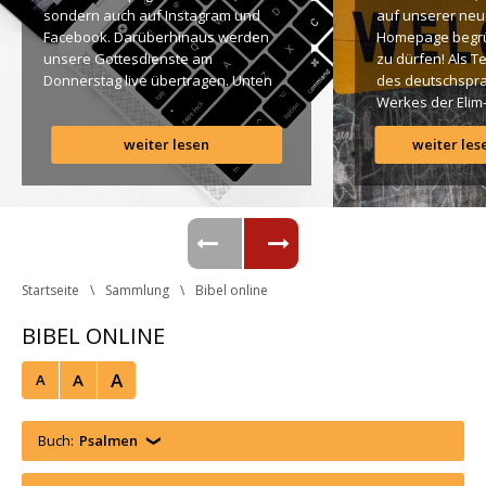
ondern auch auf Instagram und 
auf unserer neu
Facebook. Darüberhinaus werden 
Homepage begr
unsere Gottesdienste am 
zu dürfen! Als T
Donnerstag live übertragen. Unten 
des deutschspra
findet Ihr dazu alle Links. Gottes 
Werkes der Elim
Segen! Live-Übertragung 
Gemeinde ist es 
weiter lesen
weiter les
Gottesdienst: http://ro.elim.at/live 
uns ein großes 
Instagram: http://elim.wien 
Anliegen […]
Facebook: 
https://www.facebook.com/elimwien/ 
 Photo by iabzd on Unsplash
Startseite
Sammlung
Bibel online
BIBEL ONLINE
A
A
A
Buch:
Psalmen