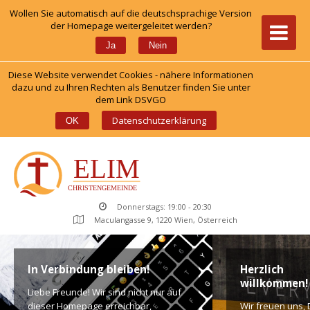
Wollen Sie automatisch auf die deutschsprachige Version 
der Homepage weitergeleitet werden?
 
Ja
Nein
Diese Website verwendet Cookies - nähere Informationen 
dazu und zu Ihren Rechten als Benutzer finden Sie unter 
dem Link DSVGO
 
Datenschutzerklärung
OK
Donnerstags: 19:00 - 20:30
Maculangasse 9, 1220 Wien, Österreich
In Verbindung bleiben!
Herzlich 
willkommen!
Liebe Freunde! Wir sind nicht nur auf 
dieser Homepage erreichbar, 
Wir freuen uns, D