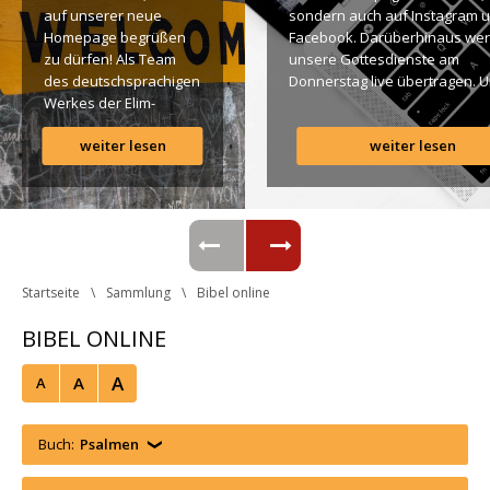
auf unserer neue 
ondern auch auf Instagram u
Homepage begrüßen 
Facebook. Darüberhinaus wer
zu dürfen! Als Team 
unsere Gottesdienste am 
des deutschsprachigen 
Donnerstag live übertragen. U
Werkes der Elim-
findet Ihr dazu alle Links. Gotte
Gemeinde ist es für 
Segen! Live-Übertragung 
weiter lesen
weiter lesen
uns ein großes 
Gottesdienst: http://ro.elim.at/
Anliegen […]
Instagram: http://elim.wien 
Facebook: 
https://www.facebook.com/eli
 Photo by iabzd on Unsplash
Startseite
Sammlung
Bibel online
BIBEL ONLINE
A
A
A
Buch:
Psalmen