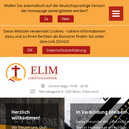
Wollen Sie automatisch auf die deutschsprachige Version 
der Homepage weitergeleitet werden?
 
Ja
Nein
Diese Website verwendet Cookies - nähere Informationen 
dazu und zu Ihren Rechten als Benutzer finden Sie unter 
dem Link DSVGO
 
Datenschutzerklärung
OK
Donnerstags: 19:00 - 20:30
Maculangasse 9, 1220 Wien, Österreich
Herzlich 
In Verbindung bleiben!
willkommen!
Liebe Freunde! Wir sind nicht n
Wir freuen uns, Dich 
dieser Homepage erreichbar, 