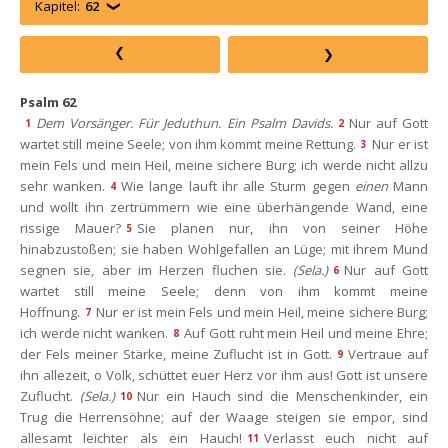
Kapitel:
62
Psalm 62
Dem Vorsänger. Für Jeduthun. Ein Psalm Davids.
Nur auf Gott 
1
2
wartet still meine Seele; von ihm kommt meine Rettung.
Nur er ist 
3
mein Fels und mein Heil, meine sichere Burg; ich werde nicht allzu 
ehr wanken.
Wie lange lauft ihr alle Sturm gegen 
einen
 Mann 
4
und wollt ihn zertrümmern wie eine überhängende Wand, eine 
rissige Mauer?
Sie planen nur, ihn von seiner Höhe 
5
hinabzustoßen; sie haben Wohlgefallen an Lüge; mit ihrem Mund 
egnen sie, aber im Herzen fluchen sie. 
(Sela.)
Nur auf Gott 
6
wartet still meine Seele; denn von ihm kommt meine 
Hoffnung.
Nur er ist mein Fels und mein Heil, meine sichere Burg; 
7
ich werde nicht wanken.
Auf Gott ruht mein Heil und meine Ehre; 
8
der Fels meiner Stärke, meine Zuflucht ist in Gott.
Vertraue auf 
9
ihn allezeit, o Volk, schüttet euer Herz vor ihm aus! Gott ist unsere 
Zuflucht. 
(Sela.)
Nur ein Hauch sind die Menschenkinder, ein 
10
Trug die Herrensöhne; auf der Waage steigen sie empor, sind 
allesamt leichter als ein Hauch!
Verlasst euch nicht auf 
11