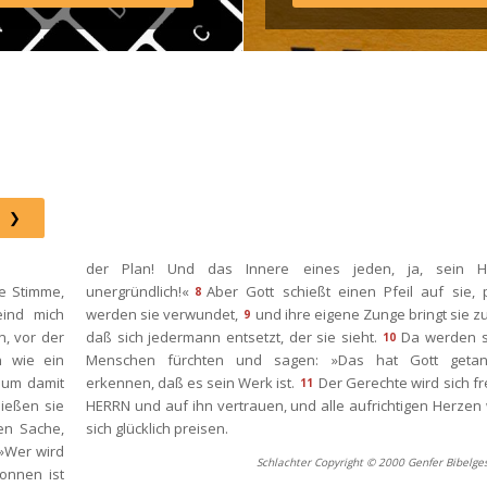
agram: http://elim.wien 
book: 
s://www.facebook.com/elimwien/ 
oto by iabzd on Unsplash
der Plan! Und das Innere eines jeden, ja, sein He
e Stimme, 
unergründlich!«
Aber Gott schießt einen Pfeil auf sie, pl
8
ind mich 
werden sie verwundet,
und ihre eigene Zunge bringt sie zu F
9
, vor der 
daß sich jedermann entsetzt, der sie sieht.
Da werden si
10
 wie ein 
Menschen fürchten und sagen: »Das hat Gott getan
um damit 
erkennen, daß es sein Werk ist.
Der Gerechte wird sich fr
11
ießen sie 
HERRN und auf ihn vertrauen, und alle aufrichtigen Herzen
en Sache, 
ich glücklich preisen.
»Wer wird 
Schlachter Copyright © 2000 Genfer Bibelges
onnen ist 