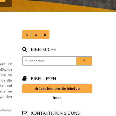
A
A
A
BIBELSUCHE
rz ist 
ötzlich 
all, so 
BIBEL LESEN
ch alle 
!« und 
drücke hier um die Bibel zu 
euen im 
 werden 
lesen
ellschaft.
KONTAKTIEREN SIE UNS