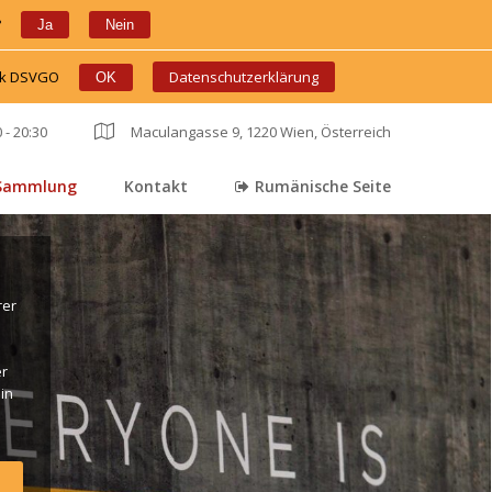
?
 
 
Ja
Nein
ink DSVGO
 
 
Datenschutzerklärung
OK
 - 20:30
 
Maculangasse 9, 1220 Wien, Österreich
Sammlung
Kontakt
Rumänische Seite
 
 
er 
r 
in 