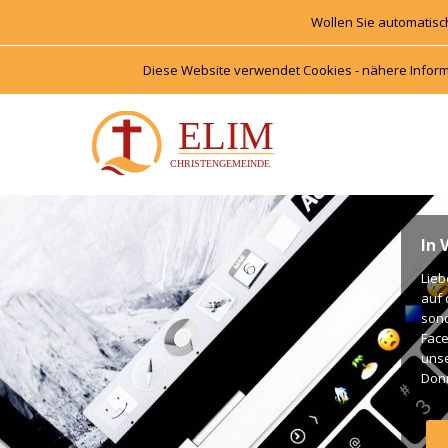
Wollen Sie automatisc
Diese Website verwendet Cookies - nähere Inform
In 
Lieb
auf 
onde
Face
unse
Donn
Unte
Gott
Gott