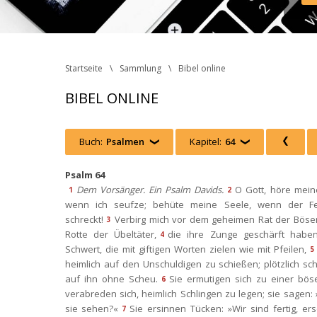
Inst
Face
http
 Ph
Startseite
Sammlung
Bibel online
BIBEL ONLINE
Buch:
Psalmen
 
Kapitel:
64
 
 
Psalm 64
Dem Vorsänger. Ein Psalm Davids.
O Gott, höre mein
1
2
wenn ich seufze; behüte meine Seele, wenn der Fe
chreckt!
Verbirg mich vor dem geheimen Rat der Bösen
3
Rotte der Übeltäter,
die ihre Zunge geschärft haben
4
Schwert, die mit giftigen Worten zielen wie mit Pfeilen,
5
heimlich auf den Unschuldigen zu schießen; plötzlich sch
auf ihn ohne Scheu.
Sie ermutigen sich zu einer bös
6
verabreden sich, heimlich Schlingen zu legen; sie sagen: 
ie sehen?«
Sie ersinnen Tücken: »Wir sind fertig, ers
7