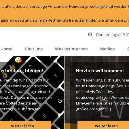
h auf die deutschsprachige Version der Homepage weitergeleitet werden
ationen dazu und zu Ihren Rechten als Benutzer finden Sie unter dem L
Donnerstags: 19:00
Home
Über un
Was wir machen
Medien
 
 
 
 
Verbindung bleiben!
Herzlich willkommen!
e Freunde! Wir sind nicht nur 
Wir freuen uns, Dich auf unser
dieser Homepage erreichbar, 
neue Homepage begrüßen zu 
rn auch auf Instagram und 
dürfen! Als Team des 
book. Darüberhinaus werden 
deutschsprachigen Werkes de
re Gottesdienste am 
Elim-Gemeinde ist es für uns e
erstag live übertragen. 
großes Anliegen […]
n findet Ihr dazu alle Links. 
es Segen! Live-Übertragung 
weiter lesen
weiter lesen
esdienst: http://ro.elim.at/live 