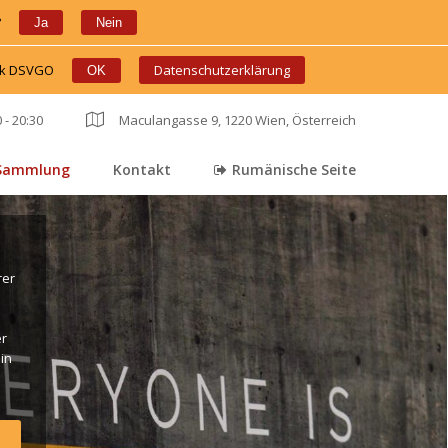
?
 
 
Ja
Nein
ink DSVGO
 
 
Datenschutzerklärung
OK
 - 20:30
 
Maculangasse 9, 1220 Wien, Österreich
Sammlung
Kontakt
Rumänische Seite
 
 
er 
r 
in 