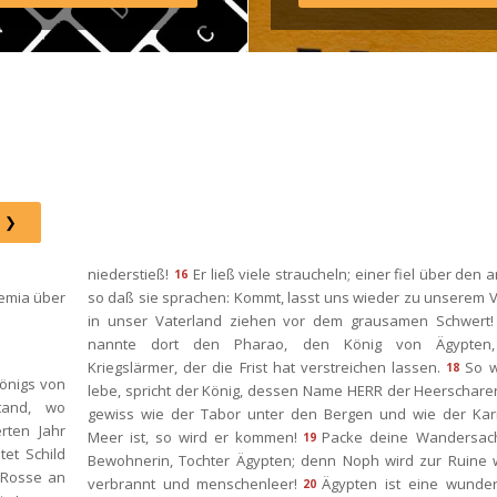
agram: http://elim.wien 
book: 
s://www.facebook.com/elimwien/ 
oto by iabzd on Unsplash
niederstieß!
Er ließ viele straucheln; einer fiel über den a
16
emia über 
o daß sie sprachen: Kommt, lasst uns wieder zu unserem V
in unser Vaterland ziehen vor dem grausamen Schwert!
nannte dort den Pharao, den König von Ägypten, 
Kriegslärmer, der die Frist hat verstreichen lassen.
So w
18
önigs von 
lebe, spricht der König, dessen Name HERR der Heerscharen 
and, wo 
gewiss wie der Tabor unter den Bergen und wie der Kar
ten Jahr 
Meer ist, so wird er kommen!
Packe deine Wandersach
19
tet Schild 
Bewohnerin, Tochter Ägypten; denn Noph wird zur Ruine w
Rosse an 
verbrannt und menschenleer!
Ägypten ist eine wunder
20