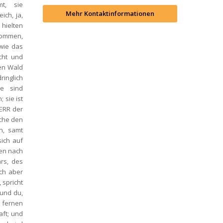
, sie 
Mehr Kontaktinformationen
ch, ja, 
ielten 
kommen, 
ie das 
ht und 
n Wald 
inglich 
e sind 
sie ist 
ERR der 
che den 
, samt 
ch auf 
en nach 
s, des 
ch aber 
spricht 
und du, 
 fernen 
t; und 