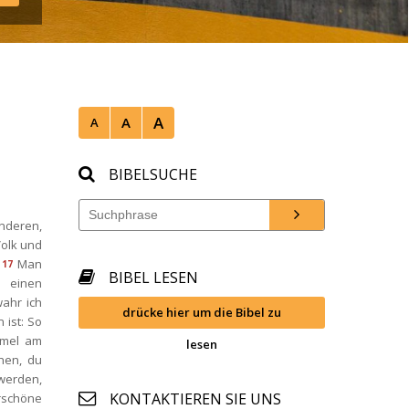
A
A
A
BIBELSUCHE
nderen, 
olk und 
Man 
17
BIBEL LESEN
einen 
ahr ich 
drücke hier um die Bibel zu 
ist: So 
mel am 
lesen
en, du 
erden, 
KONTAKTIEREN SIE UNS
schöne 