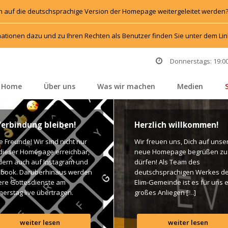
h auf die deutschsprachige Version der Homepage weitergeleitet werden
ationen dazu und zu Ihren Rechten als Benutzer finden Sie unter dem L
Donnerstags: 19:00
Home
Über un
Was wir machen
Medien
 
 
 
 
Verbindung bleiben!
Herzlich willkommen!
e Freunde! Wir sind nicht nur 
Wir freuen uns, Dich auf unser
dieser Homepage erreichbar, 
neue Homepage begrüßen zu 
rn auch auf Instagram und 
dürfen! Als Team des 
book. Darüberhinaus werden 
deutschsprachigen Werkes de
re Gottesdienste am 
Elim-Gemeinde ist es für uns e
erstag live übertragen. 
großes Anliegen […]
n findet Ihr dazu alle Links. 
es Segen! Live-Übertragung 
weiter lesen
weiter lesen
esdienst: http://ro.elim.at/live 