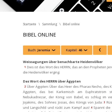
Inst
Face
http
 Ph
Startseite
Sammlung
Bibel online
BIBEL ONLINE
Buch:
Jeremia
 
Kapitel:
46
 
 
Weissagungen über benachbarte Heidenvölker
Dies ist das Wort des HERRN, das an den Propheten Jer
1
die Heidenvölker erging:
Das Wort des HERRN über Ägypten
Über Ägypten: Über das Heer des Pharao Necho, des K
2
Ägypten, das bei Karkemisch am Euphratstrom st
Nebukadnezar, der König von Babel, es schlug im vier
Jojakims, des Sohnes Josias, des Königs von Juda:
Rüs
3
und Langschild und rückt zum Kampf aus!
Spannt die 
4