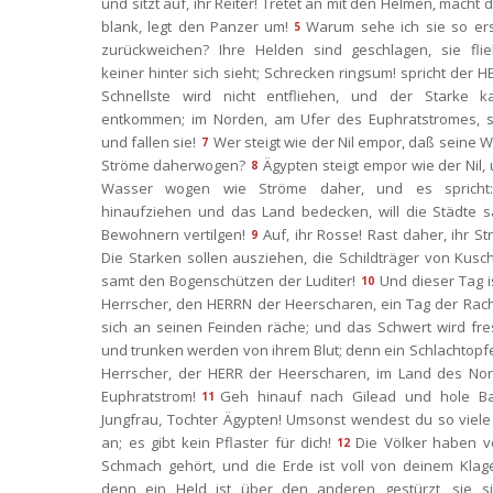
und sitzt auf, ihr Reiter! Tretet an mit den Helmen, macht d
blank, legt den Panzer um!
Warum sehe ich sie so ers
5
zurückweichen? Ihre Helden sind geschlagen, sie flie
keiner hinter sich sieht; Schrecken ringsum! spricht der H
Schnellste wird nicht entfliehen, und der Starke ka
entkommen; im Norden, am Ufer des Euphratstromes, st
und fallen sie!
Wer steigt wie der Nil empor, daß seine W
7
Ströme daherwogen?
Ägypten steigt empor wie der Nil, 
8
Wasser wogen wie Ströme daher, und es spricht: I
hinaufziehen und das Land bedecken, will die Städte sa
Bewohnern vertilgen!
Auf, ihr Rosse! Rast daher, ihr Str
9
Die Starken sollen ausziehen, die Schildträger von Kusch
amt den Bogenschützen der Luditer!
Und dieser Tag is
10
Herrscher, den HERRN der Heerscharen, ein Tag der Rach
ich an seinen Feinden räche; und das Schwert wird fres
und trunken werden von ihrem Blut; denn ein Schlachtopfer
Herrscher, der HERR der Heerscharen, im Land des Nor
Euphratstrom!
Geh hinauf nach Gilead und hole Ba
11
Jungfrau, Tochter Ägypten! Umsonst wendest du so viele H
an; es gibt kein Pflaster für dich!
Die Völker haben vo
12
Schmach gehört, und die Erde ist voll von deinem Klage
denn ein Held ist über den anderen gestürzt, sie si