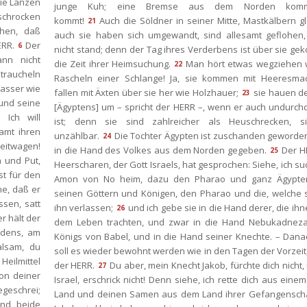
ie Lanzen 
junge Kuh; eine Bremse aus dem Norden kommt
chrocken 
kommt!
Auch die Söldner in seiner Mitte, Mastkälbern glei
21
hen, daß 
auch sie haben sich umgewandt, sind allesamt geflohen, h
ERR.
Der 
6
nicht stand; denn der Tag ihres Verderbens ist über sie ge
nn nicht 
die Zeit ihrer Heimsuchung.
Man hört etwas wegziehen w
22
raucheln 
Rascheln einer Schlange! Ja, sie kommen mit Heeresmac
asser wie 
fallen mit Äxten über sie her wie Holzhauer;
ie hauen de
23
und seine 
[Ägyptens] um – spricht der HERR –, wenn er auch undurchdr
ch will 
ist; denn sie sind zahlreicher als Heuschrecken, si
mt ihren 
unzählbar.
Die Tochter Ägypten ist zuschanden geworden; 
24
eitwagen! 
in die Hand des Volkes aus dem Norden gegeben.
Der H
25
 und Put, 
Heerscharen, der Gott Israels, hat gesprochen: Siehe, ich su
t für den 
Amon von No heim, dazu den Pharao und ganz Ägypten
e, daß er 
einen Göttern und Königen, den Pharao und die, welche si
sen, satt 
ihn verlassen;
und ich gebe sie in die Hand derer, die ihn
26
 hält der 
dem Leben trachten, und zwar in die Hand Nebukadnezar
dens, am 
Königs von Babel, und in die Hand seiner Knechte. – Dana
lsam, du 
oll es wieder bewohnt werden wie in den Tagen der Vorzeit, 
eilmittel 
der HERR.
Du aber, mein Knecht Jakob, fürchte dich nicht, 
27
n deiner 
Israel, erschrick nicht! Denn siehe, ich rette dich aus einem
geschrei; 
Land und deinen Samen aus dem Land ihrer Gefangenschaf
nd beide 