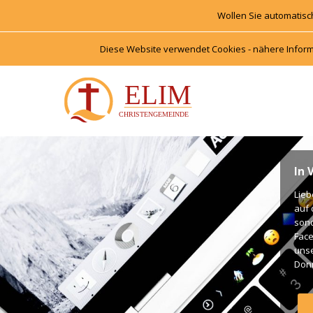
Wollen Sie automatisc
Diese Website verwendet Cookies - nähere Inform
In 
Lieb
auf 
onde
Face
unse
Donn
Unte
Gott
Gott