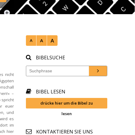
mwien/ 
A
A
A
BIBELSUCHE
 nicht 
gypten 
nschall 
BIBEL LESEN
nen!« –
spricht 
drücke hier um die Bibel zu 
r euer 
n, und 
lesen
ird es 
ort im 
KONTAKTIEREN SIE UNS
h hier 