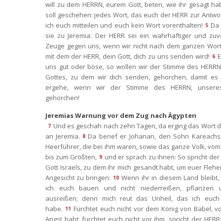
will zu dem HERRN, eurem Gott, beten, wie ihr gesagt hab
oll geschehen: jedes Wort, das euch der HERR zur Antwort g
ich euch mitteilen und euch kein Wort vorenthalten!
Da 
5
ie zu Jeremia: Der HERR sei ein wahrhaftiger und zuver
Zeuge gegen uns, wenn wir nicht nach dem ganzen Wort 
mit dem der HERR, dein Gott, dich zu uns senden wird!
E
6
uns gut oder böse, so wollen wir der Stimme des HERRN,
Gottes, zu dem wir dich senden, gehorchen, damit es 
ergehe, wenn wir der Stimme des HERRN, unseres 
gehorchen!
Jeremias Warnung vor dem Zug nach Ägypten
Und es geschah nach zehn Tagen, da erging das Wort 
7
an Jeremia.
Da berief er Johanan, den Sohn Kareachs, 
8
Heerführer, die bei ihm waren, sowie das ganze Volk, vom 
bis zum Größten,
und er sprach zu ihnen: So spricht der 
9
Gott Israels, zu dem ihr mich gesandt habt, um euer Flehen
Angesicht zu bringen:
Wenn ihr in diesem Land bleibt,
10
ich euch bauen und nicht niederreißen, pflanzen u
ausreißen; denn mich reut das Unheil, das ich euch 
habe.
Fürchtet euch nicht vor dem König von Babel, vo
11
Angst habt; fürchtet euch nicht vor ihm, spricht der HERR;