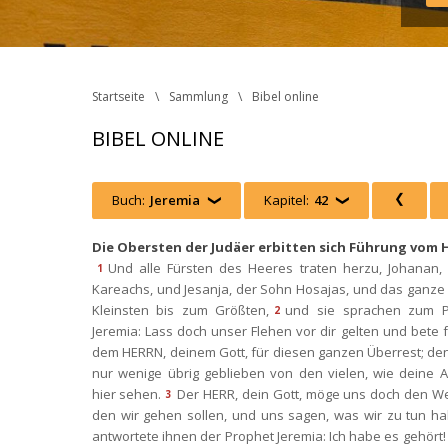
Startseite
Sammlung
Bibel online
BIBEL ONLINE
Buch:
Jeremia
 
Kapitel:
42
 
 
Die Obersten der Judäer erbitten sich Führung vom
Und alle Fürsten des Heeres traten herzu, Johanan, 
1
Kareachs, und Jesanja, der Sohn Hosajas, und das ganze 
Kleinsten bis zum Größten,
und sie sprachen zum P
2
Jeremia: Lass doch unser Flehen vor dir gelten und bete f
dem HERRN, deinem Gott, für diesen ganzen Überrest; den
nur wenige übrig geblieben von den vielen, wie deine A
hier sehen.
Der HERR, dein Gott, möge uns doch den We
3
den wir gehen sollen, und uns sagen, was wir zu tun ha
antwortete ihnen der Prophet Jeremia: Ich habe es gehört! S