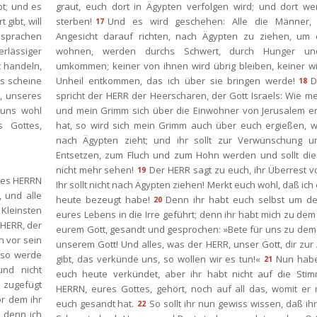
t; und es 
graut, euch dort in Ägypten verfolgen wird; und dort wer
ibt, will 
terben!
Und es wird geschehen: Alle die Männer, d
17
sprachen 
Angesicht darauf richten, nach Ägypten zu ziehen, um d
lässiger 
wohnen, werden durchs Schwert, durch Hunger und
handeln, 
umkommen; keiner von ihnen wird übrig bleiben, keiner wi
s scheine 
Unheil entkommen, das ich über sie bringen werde!
D
18
 unseres 
pricht der HERR der Heerscharen, der Gott Israels: Wie me
uns wohl 
und mein Grimm sich über die Einwohner von Jerusalem er
Gottes, 
hat, so wird sich mein Grimm auch über euch ergießen, we
nach Ägypten zieht; und ihr sollt zur Verwünschung u
Entsetzen, zum Fluch und zum Hohn werden und sollt dies
nicht mehr sehen!
Der HERR sagt zu euch, ihr Überrest vo
19
des HERRN 
Ihr sollt nicht nach Ägypten ziehen! Merkt euch wohl, daß ich 
und alle 
heute bezeugt habe!
Denn ihr habt euch selbst um den
20
Kleinsten 
eures Lebens in die Irre geführt; denn ihr habt mich zu dem
HERR, der 
eurem Gott, gesandt und gesprochen: »Bete für uns zu dem
 vor sein 
unserem Gott! Und alles, was der HERR, unser Gott, dir zur 
 so werde 
gibt, das verkünde uns, so wollen wir es tun!«
Nun habe
21
nd nicht 
euch heute verkündet, aber ihr habt nicht auf die Stim
zugefügt 
HERRN, eures Gottes, gehört, noch auf all das, womit er 
r dem ihr 
euch gesandt hat.
So sollt ihr nun gewiss wissen, daß ihr
22
 denn ich 