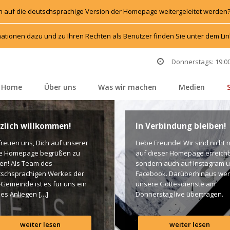
h auf die deutschsprachige Version der Homepage weitergeleitet werden
ationen dazu und zu Ihren Rechten als Benutzer finden Sie unter dem L
Donnerstags: 19:00
Home
Über un
Was wir machen
Medien
 
 
 
 
zlich willkommen!
In Verbindung bleiben!
freuen uns, Dich auf unserer 
Liebe Freunde! Wir sind nicht n
e Homepage begrüßen zu 
auf dieser Homepage erreichba
en! Als Team des 
ondern auch auf Instagram u
schsprachigen Werkes der 
Facebook. Darüberhinaus wer
-Gemeinde ist es für uns ein 
unsere Gottesdienste am 
es Anliegen […]
Donnerstag live übertragen. 
Unten findet Ihr dazu alle Links
Gottes Segen! Live-Übertragu
weiter lesen
weiter lesen
Gottesdienst: http://ro.elim.at/