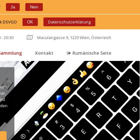
?
 
 
Ja
Nein
ink DSVGO
 
 
Datenschutzerklärung
OK
 - 20:30
 
Maculangasse 9, 1220 Wien, Österreich
Sammlung
Kontakt
Rumänische Seite
 
 
ur 
r, 
nd 
den 
. 
ng 
live 