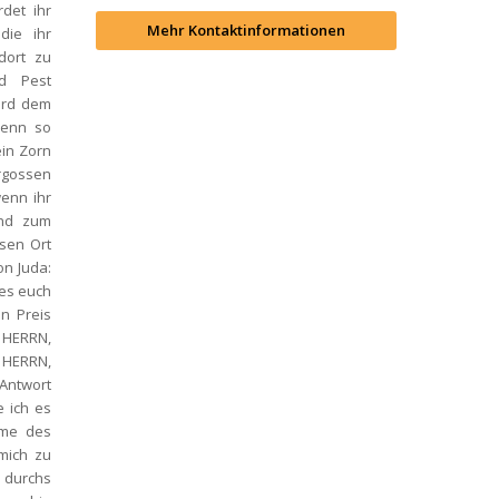
det ihr 
Mehr Kontaktinformationen
ie ihr 
ort zu 
 Pest 
rd dem 
enn so 
in Zorn 
gossen 
nn ihr 
nd zum 
en Ort 
n Juda: 
es euch 
 Preis 
 HERRN, 
 HERRN, 
Antwort 
 ich es 
me des 
mich zu 
 durchs 