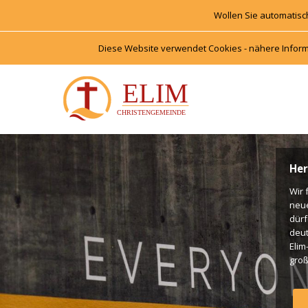
Wollen Sie automatisc
Diese Website verwendet Cookies - nähere Inform
Her
Wir 
neu
dürf
deut
Elim
groß