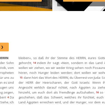
Instagram: http://elim.wien 
Facebook: 
https://www.facebook.com/eli
 Photo by iabzd on Unsplash
 HERRN
bleiben«, so daß ihr der Stimme des HERRN, eures Gottes
der Sohn 
gehorcht,
indem ihr sagt: »Nein, sondern in das Land Ä
14
Volk, vom 
wollen wir ziehen, wo wir weder Krieg sehen noch Posaune
ropheten 
hören, noch Hunger leiden werden; dort wollen wir woh
ür uns zu 
dann hört das Wort des HERRN, du Überrest von Juda: So 
15
n es sind 
der HERR der Heerscharen, der Gott Israels: Wenn ih
ugen uns 
Angesicht wirklich darauf richtet, nach Ägypten zu ziehe
g zeigen, 
hinzieht, um euch dort als Fremdlinge aufzuhalten,
o w
16
ben!
Da 
geschehen, daß das Schwert, welches ihr fürchtet, euch d
4
iehe, ich 
Land Ägypten erreichen wird, und der Hunger, vor dem euc