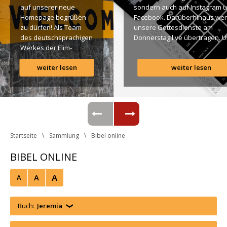
auf unserer neue 
ondern auch auf Instagram u
Homepage begrüßen 
Facebook. Darüberhinaus wer
zu dürfen! Als Team 
unsere Gottesdienste am 
des deutschsprachigen 
Donnerstag live übertragen. U
Werkes der Elim-
findet Ihr dazu alle Links. Gotte
Gemeinde ist es für 
Segen! Live-Übertragung 
weiter lesen
weiter lesen
uns ein großes 
Gottesdienst: http://ro.elim.at/
Anliegen […]
Instagram: http://elim.wien 
Facebook: 
https://www.facebook.com/eli
 Photo by iabzd on Unsplash
Startseite
Sammlung
Bibel online
BIBEL ONLINE
A
A
A
Buch:
Jeremia