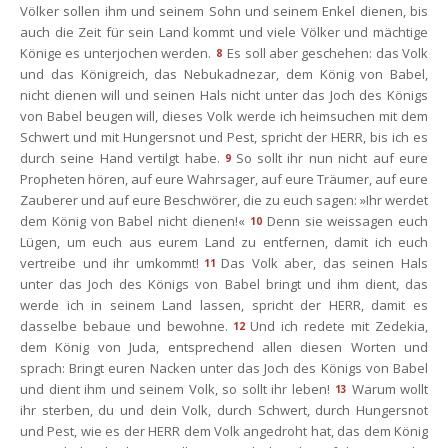
Völker sollen ihm und seinem Sohn und seinem Enkel dienen, bis 
auch die Zeit für sein Land kommt und viele Völker und mächtige 
Könige es unterjochen werden.
Es soll aber geschehen: das Volk 
8
und das Königreich, das Nebukadnezar, dem König von Babel, 
nicht dienen will und seinen Hals nicht unter das Joch des Königs 
von Babel beugen will, dieses Volk werde ich heimsuchen mit dem 
Schwert und mit Hungersnot und Pest, spricht der HERR, bis ich es 
durch seine Hand vertilgt habe.
So sollt ihr nun nicht auf eure 
9
Propheten hören, auf eure Wahrsager, auf eure Träumer, auf eure 
Zauberer und auf eure Beschwörer, die zu euch sagen: »Ihr werdet 
dem König von Babel nicht dienen!«
Denn sie weissagen euch 
10
Lügen, um euch aus eurem Land zu entfernen, damit ich euch 
vertreibe und ihr umkommt!
Das Volk aber, das seinen Hals 
11
unter das Joch des Königs von Babel bringt und ihm dient, das 
werde ich in seinem Land lassen, spricht der HERR, damit es 
dasselbe bebaue und bewohne.
Und ich redete mit Zedekia, 
12
dem König von Juda, entsprechend allen diesen Worten und 
prach: Bringt euren Nacken unter das Joch des Königs von Babel 
und dient ihm und seinem Volk, so sollt ihr leben!
Warum wollt 
13
ihr sterben, du und dein Volk, durch Schwert, durch Hungersnot 
und Pest, wie es der HERR dem Volk angedroht hat, das dem König 