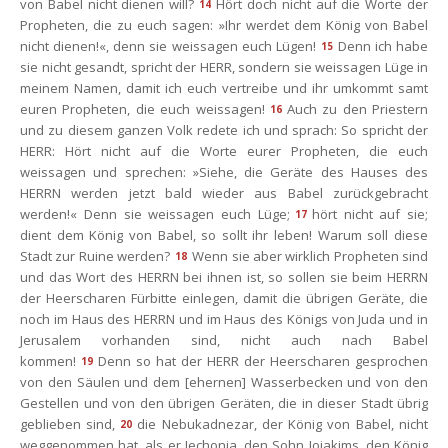
von Babel nicht dienen will?
Hört doch nicht auf die Worte der 
14
Propheten, die zu euch sagen: »Ihr werdet dem König von Babel 
nicht dienen!«, denn sie weissagen euch Lügen!
Denn ich habe 
15
ie nicht gesandt, spricht der HERR, sondern sie weissagen Lüge in 
meinem Namen, damit ich euch vertreibe und ihr umkommt samt 
euren Propheten, die euch weissagen!
Auch zu den Priestern 
16
und zu diesem ganzen Volk redete ich und sprach: So spricht der 
HERR: Hört nicht auf die Worte eurer Propheten, die euch 
weissagen und sprechen: »Siehe, die Geräte des Hauses des 
HERRN werden jetzt bald wieder aus Babel zurückgebracht 
werden!« Denn sie weissagen euch Lüge;
hört nicht auf sie; 
17
dient dem König von Babel, so sollt ihr leben! Warum soll diese 
Stadt zur Ruine werden?
Wenn sie aber wirklich Propheten sind 
18
und das Wort des HERRN bei ihnen ist, so sollen sie beim HERRN 
der Heerscharen Fürbitte einlegen, damit die übrigen Geräte, die 
noch im Haus des HERRN und im Haus des Königs von Juda und in 
Jerusalem vorhanden sind, nicht auch nach Babel 
kommen!
Denn so hat der HERR der Heerscharen gesprochen 
19
von den Säulen und dem [ehernen] Wasserbecken und von den 
Gestellen und von den übrigen Geräten, die in dieser Stadt übrig 
geblieben sind,
die Nebukadnezar, der König von Babel, nicht 
20
weggenommen hat, als er Jechonja, den Sohn Jojakims, den König 