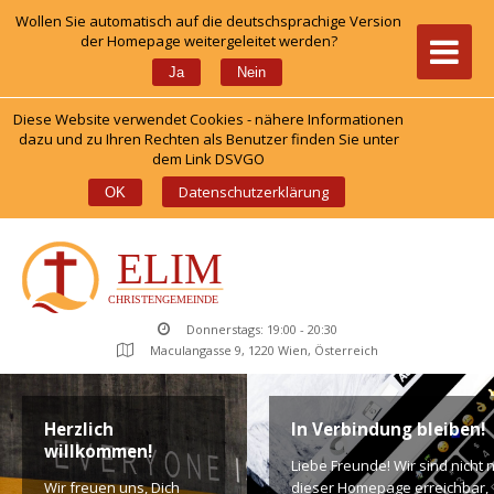
Wollen Sie automatisch auf die deutschsprachige Version 
der Homepage weitergeleitet werden?
 
Ja
Nein
Diese Website verwendet Cookies - nähere Informationen 
dazu und zu Ihren Rechten als Benutzer finden Sie unter 
dem Link DSVGO
 
Datenschutzerklärung
OK
Donnerstags: 19:00 - 20:30
Maculangasse 9, 1220 Wien, Österreich
Herzlich 
In Verbindung bleiben!
willkommen!
Liebe Freunde! Wir sind nicht n
Wir freuen uns, Dich 
dieser Homepage erreichbar, 