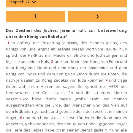
Kapitel:
27
Das Zeichen des Joches: Jeremia ruft zur Unterwerfung 
unter den König von Babel auf
Im Anfang der Regierung Jojakims, des Sohnes Josias, des 
1
Königs von Juda, erging an Jeremia dieses Wort vom HERRN:
So 
2
prach der HERR zu mir: Mache dir Stricke und Jochstangen und 
lege sie um deinen Hals,
und sende sie dem König von Edom und 
3
dem König von Moab und dem König der Ammoniter und dem 
König von Tyrus und dem König von Zidon durch die Boten, die 
nach Jerusalem zu König Zedekia von Juda kommen,
und trage 
4
ihnen auf, ihren Herren zu sagen: So spricht der HERR der 
Heerscharen, der Gott Israels: So sollt ihr zu euren Herren 
agen:
Ich
 habe durch meine große Kraft und meinen 
5
ausgestreckten Arm die Erde, den Menschen und das Vieh auf 
dem Erdboden gemacht und gebe sie dem, der recht ist in meinen 
Augen;
und nun habe 
ich
 alle diese Länder in die Hand meines 
6
Knechtes, Nebukadnezars, des Königs von Babel, gegeben; sogar 
die Tiere des Feldes habe ich in seinen Dienst gestellt;
und alle 
7