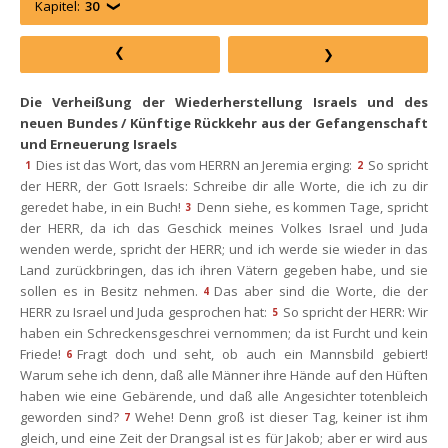
Kapitel:
30
Die Verheißung der Wiederherstellung Israels und des 
neuen Bundes / Künftige Rückkehr aus der Gefangenschaft 
und Erneuerung Israel
Dies ist das Wort, das vom HERRN an Jeremia erging:
So spricht 
1
2
der HERR, der Gott Israels: Schreibe dir alle Worte, die ich zu dir 
geredet habe, in ein Buch!
Denn siehe, es kommen Tage, spricht 
3
der HERR, da ich das Geschick meines Volkes Israel und Juda 
wenden werde, spricht der HERR; und ich werde sie wieder in das 
Land zurückbringen, das ich ihren Vätern gegeben habe, und sie 
ollen es in Besitz nehmen.
Das aber sind die Worte, die der 
4
HERR zu Israel und Juda gesprochen hat:
So spricht der HERR: Wir 
5
haben ein Schreckensgeschrei vernommen; da ist Furcht und kein 
Friede!
Fragt doch und seht, ob auch ein Mannsbild gebiert! 
6
Warum sehe ich denn, daß alle Männer ihre Hände auf den Hüften 
haben wie eine Gebärende, und daß alle Angesichter totenbleich 
geworden sind?
Wehe! Denn groß ist dieser Tag, keiner ist ihm 
7
gleich, und eine Zeit der Drangsal ist es für Jakob; aber er wird aus 