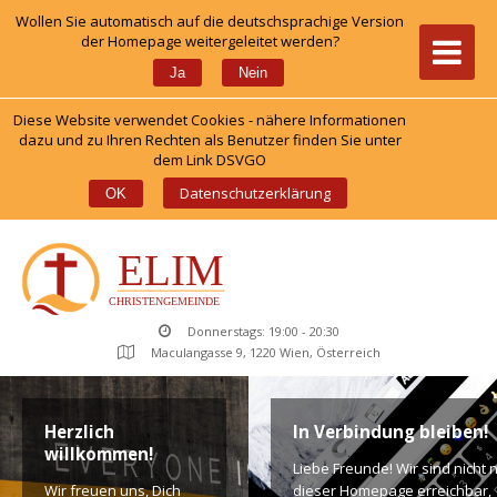
Wollen Sie automatisch auf die deutschsprachige Version 
der Homepage weitergeleitet werden?
 
Ja
Nein
Diese Website verwendet Cookies - nähere Informationen 
dazu und zu Ihren Rechten als Benutzer finden Sie unter 
dem Link DSVGO
 
Datenschutzerklärung
OK
Donnerstags: 19:00 - 20:30
Maculangasse 9, 1220 Wien, Österreich
Herzlich 
In Verbindung bleiben!
willkommen!
Liebe Freunde! Wir sind nicht n
Wir freuen uns, Dich 
dieser Homepage erreichbar, 