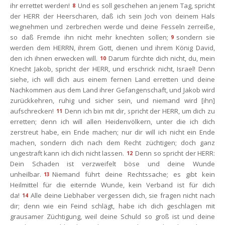
ihr errettet werden!
Und es soll geschehen an jenem Tag, spricht 
8
der HERR der Heerscharen, daß ich sein Joch von deinem Hals 
wegnehmen und zerbrechen werde und deine Fesseln zerreiße, 
o daß Fremde ihn nicht mehr knechten sollen;
ondern sie 
9
werden dem HERRN, ihrem Gott, dienen und ihrem König David, 
den ich ihnen erwecken will.
Darum fürchte dich nicht, du, mein 
10
Knecht Jakob, spricht der HERR, und erschrick nicht, Israel! Denn 
iehe, ich will dich aus einem fernen Land erretten und deine 
Nachkommen aus dem Land ihrer Gefangenschaft, und Jakob wird 
zurückkehren, ruhig und sicher sein, und niemand wird [ihn] 
aufschrecken!
Denn ich bin mit dir, spricht der HERR, um dich zu 
11
erretten; denn ich will allen Heidenvölkern, unter die ich dich 
zerstreut habe, ein Ende machen; nur dir will ich nicht ein Ende 
machen, sondern dich nach dem Recht züchtigen; doch ganz 
ungestraft kann ich dich nicht lassen.
Denn so spricht der HERR: 
12
Dein Schaden ist verzweifelt böse und deine Wunde 
unheilbar.
Niemand führt deine Rechtssache; es gibt kein 
13
Heilmittel für die eiternde Wunde, kein Verband ist für dich 
da!
Alle deine Liebhaber vergessen dich, sie fragen nicht nach 
14
dir; denn wie ein Feind schlägt, habe ich dich geschlagen mit 
grausamer Züchtigung, weil deine Schuld so groß ist und deine 