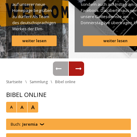
auf unserer neue 
ondern auch auf Instagram u
Homepage begrüßen 
Facebook. Darüberhinaus wer
zu dürfen! Als Team 
unsere Gottesdienste am 
des deutschsprachigen 
Donnerstag live übertragen. U
Werkes der Elim-
findet Ihr dazu alle Links. Gotte
Gemeinde ist es für 
Segen! Live-Übertragung 
weiter lesen
weiter lesen
uns ein großes 
Gottesdienst: http://ro.elim.at/
Anliegen […]
Instagram: http://elim.wien 
Facebook: 
https://www.facebook.com/eli
 Photo by iabzd on Unsplash
Startseite
Sammlung
Bibel online
BIBEL ONLINE
A
A
A
Buch:
Jeremia