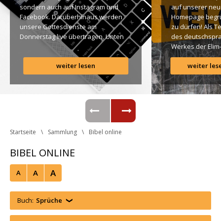
ondern auch auf Instagram und 
auf unserer neu
Facebook. Darüberhinaus werden 
Homepage begr
unsere Gottesdienste am 
zu dürfen! Als T
Donnerstag live übertragen. Unten 
des deutschspra
findet Ihr dazu alle Links. Gottes 
Werkes der Elim
Segen! Live-Übertragung 
Gemeinde ist es 
weiter lesen
weiter les
Gottesdienst: http://ro.elim.at/live 
uns ein großes 
Instagram: http://elim.wien 
Anliegen […]
Facebook: 
https://www.facebook.com/elimwien/ 
 Photo by iabzd on Unsplash
Startseite
Sammlung
Bibel online
BIBEL ONLINE
A
A
A
Buch:
Sprüche