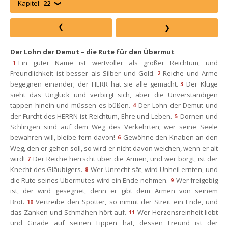
Kapitel:
22
Der Lohn der Demut – die Rute für den Übermut
Ein guter Name ist wertvoller als großer Reichtum, und 
1
Freundlichkeit ist besser als Silber und Gold.
Reiche und Arme 
2
begegnen einander; der HERR hat sie alle gemacht.
Der Kluge 
3
ieht das Unglück und verbirgt sich, aber die Unverständigen 
tappen hinein und müssen es büßen.
Der Lohn der Demut und 
4
der Furcht des HERRN ist Reichtum, Ehre und Leben.
Dornen und 
5
Schlingen sind auf dem Weg des Verkehrten; wer seine Seele 
bewahren will, bleibe fern davon!
Gewöhne den Knaben an den 
6
Weg, den er gehen soll, so wird er nicht davon weichen, wenn er alt 
wird!
Der Reiche herrscht über die Armen, und wer borgt, ist der 
7
Knecht des Gläubigers.
Wer Unrecht sät, wird Unheil ernten, und 
8
die Rute seines Übermutes wird ein Ende nehmen.
Wer freigebig 
9
ist, der wird gesegnet, denn er gibt dem Armen von seinem 
Brot.
Vertreibe den Spötter, so nimmt der Streit ein Ende, und 
10
das Zanken und Schmähen hört auf.
Wer Herzensreinheit liebt 
11
und Gnade auf seinen Lippen hat, dessen Freund ist der 