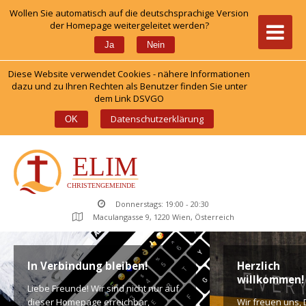
Wollen Sie automatisch auf die deutschsprachige Version 
der Homepage weitergeleitet werden?
 
Ja
Nein
Diese Website verwendet Cookies - nähere Informationen 
dazu und zu Ihren Rechten als Benutzer finden Sie unter 
dem Link DSVGO
 
Datenschutzerklärung
OK
Donnerstags: 19:00 - 20:30
Maculangasse 9, 1220 Wien, Österreich
In Verbindung bleiben!
Herzlich 
willkommen!
Liebe Freunde! Wir sind nicht nur auf 
dieser Homepage erreichbar, 
Wir freuen uns, D