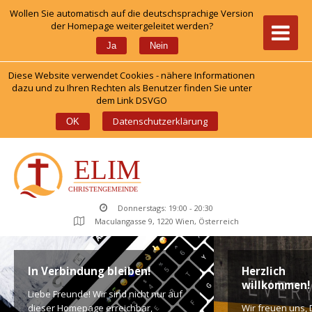
Wollen Sie automatisch auf die deutschsprachige Version 
der Homepage weitergeleitet werden?
 
Ja
Nein
Diese Website verwendet Cookies - nähere Informationen 
dazu und zu Ihren Rechten als Benutzer finden Sie unter 
dem Link DSVGO
 
Datenschutzerklärung
OK
Donnerstags: 19:00 - 20:30
Maculangasse 9, 1220 Wien, Österreich
In Verbindung bleiben!
Herzlich 
willkommen!
Liebe Freunde! Wir sind nicht nur auf 
dieser Homepage erreichbar, 
Wir freuen uns, D