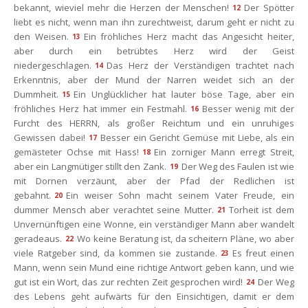
bekannt, wieviel mehr die Herzen der Menschen!
Der Spötter 
12
liebt es nicht, wenn man ihn zurechtweist, darum geht er nicht zu 
den Weisen.
Ein fröhliches Herz macht das Angesicht heiter, 
13
aber durch ein betrübtes Herz wird der Geist 
niedergeschlagen.
Das Herz der Verständigen trachtet nach 
14
Erkenntnis, aber der Mund der Narren weidet sich an der 
Dummheit.
Ein Unglücklicher hat lauter böse Tage, aber ein 
15
fröhliches Herz hat immer ein Festmahl.
Besser wenig mit der 
16
Furcht des HERRN, als großer Reichtum und ein unruhiges 
Gewissen dabei!
Besser ein Gericht Gemüse mit Liebe, als ein 
17
gemästeter Ochse mit Hass!
Ein zorniger Mann erregt Streit, 
18
aber ein Langmütiger stillt den Zank.
Der Weg des Faulen ist wie 
19
mit Dornen verzäunt, aber der Pfad der Redlichen ist 
gebahnt.
Ein weiser Sohn macht seinem Vater Freude, ein 
20
dummer Mensch aber verachtet seine Mutter.
Torheit ist dem 
21
Unvernünftigen eine Wonne, ein verständiger Mann aber wandelt 
geradeaus.
Wo keine Beratung ist, da scheitern Pläne, wo aber 
22
viele Ratgeber sind, da kommen sie zustande.
Es freut einen 
23
Mann, wenn sein Mund eine richtige Antwort geben kann, und wie 
gut ist ein Wort, das zur rechten Zeit gesprochen wird!
Der Weg 
24
des Lebens geht aufwärts für den Einsichtigen, damit er dem 