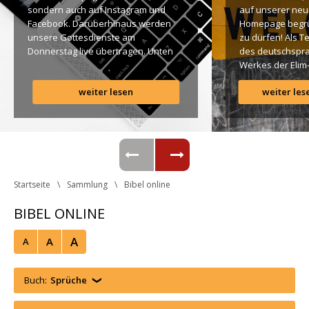
ondern auch auf Instagram und 
auf unserer neu
Facebook. Darüberhinaus werden 
Homepage begr
unsere Gottesdienste am 
zu dürfen! Als T
Donnerstag live übertragen. Unten 
des deutschspra
findet Ihr dazu alle Links. Gottes 
Werkes der Elim
Segen! Live-Übertragung 
Gemeinde ist es 
weiter lesen
weiter les
Gottesdienst: http://ro.elim.at/live 
uns ein großes 
Instagram: http://elim.wien 
Anliegen […]
Facebook: 
https://www.facebook.com/elimwien/ 
 Photo by iabzd on Unsplash
Startseite
Sammlung
Bibel online
BIBEL ONLINE
A
A
A
Buch:
Sprüche