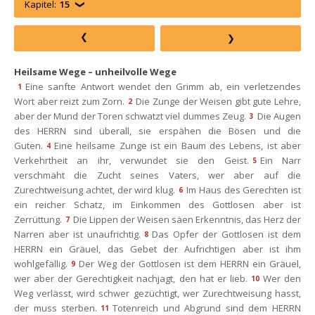
Kapitel:
15
Heilsame Wege – unheilvolle Wege
Eine sanfte Antwort wendet den Grimm ab, ein verletzendes 
1
Wort aber reizt zum Zorn.
Die Zunge der Weisen gibt gute Lehre, 
2
aber der Mund der Toren schwatzt viel dummes Zeug.
Die Augen 
3
des HERRN sind überall, sie erspähen die Bösen und die 
Guten.
Eine heilsame Zunge ist ein Baum des Lebens, ist aber 
4
Verkehrtheit an ihr, verwundet sie den Geist.
Ein Narr 
5
verschmäht die Zucht seines Vaters, wer aber auf die 
Zurechtweisung achtet, der wird klug.
Im Haus des Gerechten ist 
6
ein reicher Schatz, im Einkommen des Gottlosen aber ist 
Zerrüttung.
Die Lippen der Weisen säen Erkenntnis, das Herz der 
7
Narren aber ist unaufrichtig.
Das Opfer der Gottlosen ist dem 
8
HERRN ein Gräuel, das Gebet der Aufrichtigen aber ist ihm 
wohlgefällig.
Der Weg der Gottlosen ist dem HERRN ein Gräuel, 
9
wer aber der Gerechtigkeit nachjagt, den hat er lieb.
Wer den 
10
Weg verlässt, wird schwer gezüchtigt, wer Zurechtweisung hasst, 
der muss sterben.
Totenreich und Abgrund sind dem HERRN 
11