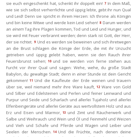
ie euch eingeschenkt hat, schenkt ihr doppelt ein!
In dem Maß, 
7
wie sie sich selbst verherrlichte und üppig lebte, gebt ihr nun Qual 
und Leid! Denn sie spricht in ihrem Herzen: Ich throne als Königin 
und bin keine Witwe und werde kein Leid sehen!
Darum werden 
8
an 
einem
 Tag ihre Plagen kommen, Tod und Leid und Hunger, und 
ie wird mit Feuer verbrannt werden; denn stark ist Gott, der Herr, 
der sie richtet.
Und es werden sie beweinen und sich ihretwegen 
9
an die Brust schlagen die Könige der Erde, die mit ihr Unzucht 
getrieben und üppig gelebt haben, wenn sie den Rauch ihrer 
Feuersbrunst sehen;
und sie werden von ferne stehen aus 
10
Furcht vor ihrer Qual und sagen: Wehe, wehe, du große Stadt 
Babylon, du gewaltige Stadt; denn in 
einer
 Stunde ist dein Gericht 
gekommen!
Und die Kaufleute der Erde weinen und trauern 
11
über sie, weil niemand mehr ihre Ware kauft,
Ware von Gold 
12
und Silber und Edelsteinen und Perlen und feiner Leinwand und 
Purpur und Seide und Scharlach und allerlei Tujaholz und allerlei 
Elfenbeingeräte und allerlei Geräte aus wertvollstem Holz und aus 
Erz und Eisen und Marmor,
und Zimt und Räucherwerk und 
13
Salbe und Weihrauch und Wein und Öl und Feinmehl und Weizen 
und Vieh und Schafe und Pferde und Wagen und Leiber und 
Seelen der Menschen.
Und die Früchte, nach denen deine 
14