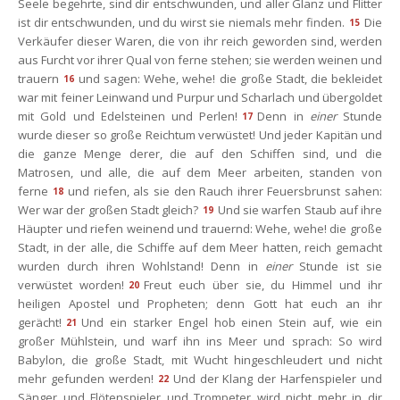
Seele begehrte, sind dir entschwunden, und aller Glanz und Flitter 
ist dir entschwunden, und du wirst sie niemals mehr finden.
Die 
15
Verkäufer dieser Waren, die von ihr reich geworden sind, werden 
aus Furcht vor ihrer Qual von ferne stehen; sie werden weinen und 
trauern
und sagen: Wehe, wehe! die große Stadt, die bekleidet 
16
war mit feiner Leinwand und Purpur und Scharlach und übergoldet 
mit Gold und Edelsteinen und Perlen!
Denn in 
einer
 Stunde 
17
wurde dieser so große Reichtum verwüstet! Und jeder Kapitän und 
die ganze Menge derer, die auf den Schiffen sind, und die 
Matrosen, und alle, die auf dem Meer arbeiten, standen von 
ferne
und riefen, als sie den Rauch ihrer Feuersbrunst sahen: 
18
Wer war der großen Stadt gleich?
Und sie warfen Staub auf ihre 
19
Häupter und riefen weinend und trauernd: Wehe, wehe! die große 
Stadt, in der alle, die Schiffe auf dem Meer hatten, reich gemacht 
wurden durch ihren Wohlstand! Denn in 
einer
 Stunde ist sie 
verwüstet worden!
Freut euch über sie, du Himmel und ihr 
20
heiligen Apostel und Propheten; denn Gott hat euch an ihr 
gerächt!
Und ein starker Engel hob einen Stein auf, wie ein 
21
großer Mühlstein, und warf ihn ins Meer und sprach: So wird 
Babylon, die große Stadt, mit Wucht hingeschleudert und nicht 
mehr gefunden werden!
Und der Klang der Harfenspieler und 
22
Sänger und Flötenspieler und Trompeter wird nicht mehr in dir 