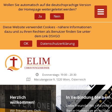
Wollen Sie automatisch auf die deutschsprachige Version 
der Homepage weitergeleitet werden?
 
Ja
Nein
Diese Website verwendet Cookies - nähere Informationen 
dazu und zu Ihren Rechten als Benutzer finden Sie unter 
dem Link DSVGO
 
Datenschutzerklärung
OK
Donnerstags: 19:00 - 20:30
Maculangasse 9, 1220 Wien, Österreich
Herzlich 
In Verbindung bleiben!
willkommen!
Liebe Freunde! Wir sind nicht n
Wir freuen uns, Dich 
dieser Homepage erreichbar, 