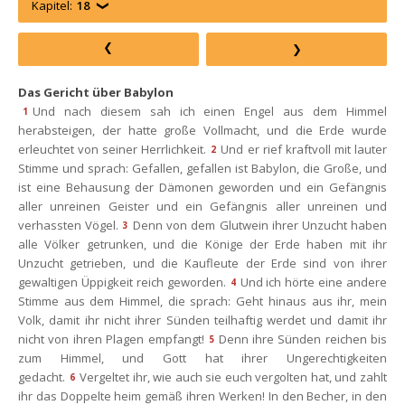
Kapitel:
18
Das Gericht über Babylon
Und nach diesem sah ich einen Engel aus dem Himmel 
1
herabsteigen, der hatte große Vollmacht, und die Erde wurde 
erleuchtet von seiner Herrlichkeit.
Und er rief kraftvoll mit lauter 
2
Stimme und sprach: Gefallen, gefallen ist Babylon, die Große, und 
ist eine Behausung der Dämonen geworden und ein Gefängnis 
aller unreinen Geister und ein Gefängnis aller unreinen und 
verhassten Vögel.
Denn von dem Glutwein ihrer Unzucht haben 
3
alle Völker getrunken, und die Könige der Erde haben mit ihr 
Unzucht getrieben, und die Kaufleute der Erde sind von ihrer 
gewaltigen Üppigkeit reich geworden.
Und ich hörte eine andere 
4
Stimme aus dem Himmel, die sprach: Geht hinaus aus ihr, mein 
Volk, damit ihr nicht ihrer Sünden teilhaftig werdet und damit ihr 
nicht von ihren Plagen empfangt!
Denn ihre Sünden reichen bis 
5
zum Himmel, und Gott hat ihrer Ungerechtigkeiten 
gedacht.
Vergeltet ihr, wie auch sie euch vergolten hat, und zahlt 
6
ihr das Doppelte heim gemäß ihren Werken! In den Becher, in den 