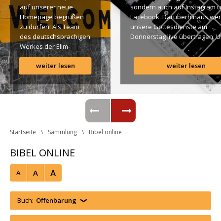
auf unserer neue 
ondern auch auf Instagram u
Homepage begrüßen 
Facebook. Darüberhinaus wer
zu dürfen! Als Team 
unsere Gottesdienste am 
des deutschsprachigen 
Donnerstag live übertragen. U
Werkes der Elim-
findet Ihr dazu alle Links. Gotte
Gemeinde ist es für 
Segen! Live-Übertragung 
weiter lesen
weiter lesen
uns ein großes 
Gottesdienst: http://ro.elim.at/
Anliegen […]
Instagram: http://elim.wien 
Facebook: 
https://www.facebook.com/eli
 Photo by iabzd on Unsplash
Startseite
Sammlung
Bibel online
BIBEL ONLINE
A
A
A
Buch:
Offenbarung