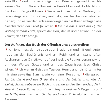
ein Blut,
und uns zu Königen und Priestern gemacht hat für 
6
einen Gott und Vater – Ihm sei die Herrlichkeit und die Macht von 
Ewigkeit zu Ewigkeit! Amen.
Siehe, er kommt mit den Wolken, und 
7
jedes Auge wird ihn sehen, auch die, welche ihn durchstochen 
haben; und es werden sich seinetwegen an die Brust schlagen alle 
Geschlechter der Erde! Ja, Amen.
Ich bin das A und das O, der 
8
Anfang und das Ende,
 spricht der Herr, der ist und der war und der 
kommt, der Allmächtige.
Der Auftrag, das Buch der Offenbarung zu schreiben
Ich, Johannes, der ich auch euer Bruder bin und mit euch Anteil 
9
habe an der Bedrängnis und am Reich und am standhaften 
Ausharren Jesu Christi, war auf der Insel, die Patmos genannt wird, 
um des Wortes Gottes und um des Zeugnisses Jesu Christi 
willen.
Ich war im Geist am Tag des Herrn, und ich hörte hinter 
10
mir eine gewaltige Stimme, wie von einer Posaune,
die sprach: 
11
Ich bin das A und das O, der Erste und der Letzte! und: Was du 
iehst, das schreibe in ein Buch und sende es den Gemeinden, die in 
Asia sind: nach Ephesus und nach Smyrna und nach Pergamus und 
nach Thyatira und nach Sardes und nach Philadelphia und nach 
Laodizea!