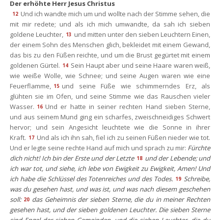
Der erhöhte Herr Jesus Christu
Und ich wandte mich um und wollte nach der Stimme sehen, die 
12
mit mir redete; und als ich mich umwandte, da sah ich sieben 
goldene Leuchter,
und mitten unter den sieben Leuchtern Einen, 
13
der einem Sohn des Menschen glich, bekleidet mit einem Gewand, 
das bis zu den Füßen reichte, und um die Brust gegürtet mit einem 
goldenen Gürtel.
Sein Haupt aber und seine Haare waren weiß, 
14
wie weiße Wolle, wie Schnee; und seine Augen waren wie eine 
Feuerflamme,
und seine Füße wie schimmerndes Erz, als 
15
glühten sie im Ofen, und seine Stimme wie das Rauschen vieler 
Wasser.
Und er hatte in seiner rechten Hand sieben Sterne, 
16
und aus seinem Mund ging ein scharfes, zweischneidiges Schwert 
hervor; und sein Angesicht leuchtete wie die Sonne in ihrer 
Kraft.
Und als ich ihn sah, fiel ich zu seinen Füßen nieder wie tot. 
17
Und er legte seine rechte Hand auf mich und sprach zu mir: 
Fürchte 
dich nicht! Ich bin der Erste und der Letzte
und der Lebende; und 
18
ich war tot, und siehe, ich lebe von Ewigkeit zu Ewigkeit, Amen! Und 
ich habe die Schlüssel des Totenreiches und des Todes.
Schreibe, 
19
was du gesehen hast, und was ist, und was nach diesem geschehen 
oll:
das Geheimnis der sieben Sterne, die du in meiner Rechten 
20
gesehen hast, und der sieben goldenen Leuchter. Die sieben Sterne 