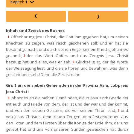
Kapitel:
1
Inhalt und Zweck des Buche
Offenbarung Jesu Christi, die Gott ihm gegeben hat, um seinen 
1
Knechten zu zeigen, was rasch geschehen soll; und er hat sie 
bekannt gemacht und durch seinen Engel seinem Knecht Johannes 
gesandt,
der das Wort Gottes und das Zeugnis Jesu Christi 
2
bezeugt hat und alles, was er sah.
Glückselig ist, der die Worte 
3
der Weissagung liest, und die sie hören und bewahren, was darin 
geschrieben steht! Denn die Zeit ist nahe.
Gruß an die sieben Gemeinden in der Provinz Asia. Lobpreis 
Jesu Christi
Johannes an die sieben Gemeinden, die in Asia sind: Gnade sei 
4
mit euch und Friede von dem, der ist und der war und der kommt, 
und von den sieben Geistern, die vor seinem Thron sind,
und 
5
von Jesus Christus, dem treuen Zeugen, dem Erstgeborenen aus 
den Toten und dem Fürsten über die Könige der Erde. Ihm, der uns 
geliebt hat und uns von unseren Sünden gewaschen hat durch 