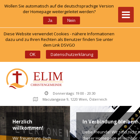
Wollen Sie automatisch auf die deutschsprachige Version 
der Homepage weitergeleitet werden?
 
Ja
Nein
Diese Website verwendet Cookies - nähere Informationen 
dazu und zu Ihren Rechten als Benutzer finden Sie unter 
dem Link DSVGO
 
Datenschutzerklärung
OK
Donnerstags: 19:00 - 20:30
Maculangasse 9, 1220 Wien, Österreich
Herzlich 
In Verbindung bleiben!
willkommen!
Liebe Freunde! Wir sind nicht n
Wir freuen uns, Dich 
dieser Homepage erreichbar, 