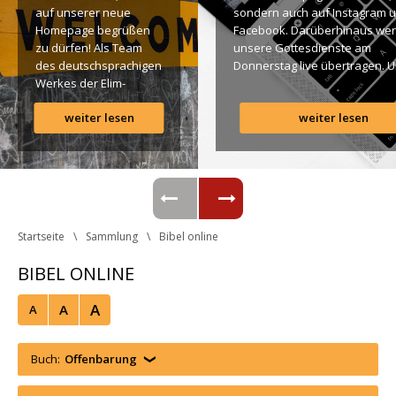
auf unserer neue 
ondern auch auf Instagram u
Homepage begrüßen 
Facebook. Darüberhinaus wer
zu dürfen! Als Team 
unsere Gottesdienste am 
des deutschsprachigen 
Donnerstag live übertragen. U
Werkes der Elim-
findet Ihr dazu alle Links. Gotte
Gemeinde ist es für 
Segen! Live-Übertragung 
weiter lesen
weiter lesen
uns ein großes 
Gottesdienst: http://ro.elim.at/
Anliegen […]
Instagram: http://elim.wien 
Facebook: 
https://www.facebook.com/eli
 Photo by iabzd on Unsplash
Startseite
Sammlung
Bibel online
BIBEL ONLINE
A
A
A
Buch:
Offenbarung