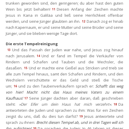
trunken geworden sind, den geringeren; du aber hast den guten 
Wein bis jetzt behalten!
Diesen Anfang der Zeichen machte 
11
Jesus in Kana in Galiläa und ließ seine Herrlichkeit offenbar 
werden, und seine Jünger glaubten an ihn.
Danach zog er hinab 
12
nach Kapernaum, er und seine Mutter und seine Brüder und seine 
Jünger, und sie blieben wenige Tage dort.
Die erste Tempelreinigung
Und das Passah der Juden war nahe, und Jesus zog hinauf 
13
nach Jerusalem.
Und er fand im Tempel die Verkäufer von 
14
Rindern und Schafen und Tauben und die Wechsler, die 
dasaßen.
Und er machte eine Geißel aus Stricken und trieb sie 
15
alle zum Tempel hinaus, samt den Schafen und Rindern, und den 
Wechslern verschüttete er das Geld und stieß die Tische 
um;
und zu den Taubenverkäufern sprach er: 
Schafft das weg 
16
von hier! Macht nicht das Haus meines Vaters zu einem 
Kaufhaus!
Seine Jünger dachten aber daran, daß geschrieben 
17
teht: 
»Der Eifer um dein Haus hat mich verzehrt«
.
Da 
18
antworteten die Juden und sprachen zu ihm: Was für ein Zeichen 
zeigst du uns, daß du dies tun darfst?
Jesus antwortete und 
19
prach zu ihnen: 
Brecht diesen Tempel ab, und in drei Tagen will ich 
ihn aufrichten!
Da sprachen die Juden: In 46 Jahren ist dieser 
20