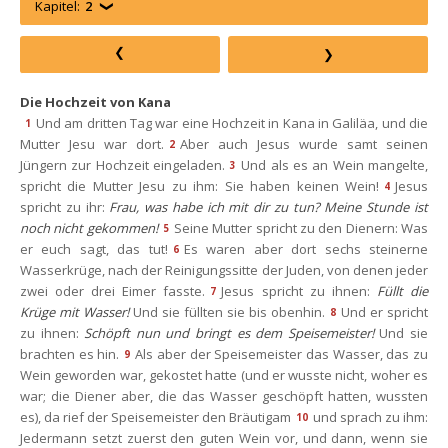
Kapitel:
2
Die Hochzeit von Kana
Und am dritten Tag war eine Hochzeit in Kana in Galiläa, und die 
1
Mutter Jesu war dort.
Aber auch Jesus wurde samt seinen 
2
Jüngern zur Hochzeit eingeladen.
Und als es an Wein mangelte, 
3
pricht die Mutter Jesu zu ihm: Sie haben keinen Wein!
Jesus 
4
pricht zu ihr: 
Frau, was habe ich mit dir zu tun? Meine Stunde ist 
noch nicht gekommen!
Seine Mutter spricht zu den Dienern: Was 
5
er euch sagt, das tut!
Es waren aber dort sechs steinerne 
6
Wasserkrüge, nach der Reinigungssitte der Juden, von denen jeder 
zwei oder drei Eimer fasste.
Jesus spricht zu ihnen: 
Füllt die 
7
Krüge mit Wasser!
 Und sie füllten sie bis obenhin.
Und er spricht 
8
zu ihnen: 
Schöpft nun und bringt es dem Speisemeister!
 Und sie 
brachten es hin.
Als aber der Speisemeister das Wasser, das zu 
9
Wein geworden war, gekostet hatte (und er wusste nicht, woher es 
war; die Diener aber, die das Wasser geschöpft hatten, wussten 
es), da rief der Speisemeister den Bräutigam
und sprach zu ihm: 
10
Jedermann setzt zuerst den guten Wein vor, und dann, wenn sie 