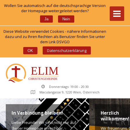
Wollen Sie automatisch auf die deutschsprachige Version 
der Homepage weitergeleitet werden?
 
Ja
Nein
Diese Website verwendet Cookies - nähere Informationen 
dazu und zu Ihren Rechten als Benutzer finden Sie unter 
dem Link DSVGO
 
Datenschutzerklärung
OK
Donnerstags: 19:00 - 20:30
Maculangasse 9, 1220 Wien, Österreich
In Verbindung bleiben!
Herzlich 
willkommen!
Liebe Freunde! Wir sind nicht nur auf 
dieser Homepage erreichbar, 
Wir freuen uns, D