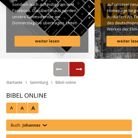
ondern auch auf Instagram und 
auf unserer neu
Facebook. Darüberhinaus werden 
Homepage begr
unsere Gottesdienste am 
zu dürfen! Als T
Donnerstag live übertragen. Unten 
des deutschspra
findet Ihr dazu alle Links. Gottes 
Werkes der Elim
Segen! Live-Übertragung 
Gemeinde ist es 
weiter lesen
weiter les
Gottesdienst: http://ro.elim.at/live 
uns ein großes 
Instagram: http://elim.wien 
Anliegen […]
Facebook: 
https://www.facebook.com/elimwien/ 
 Photo by iabzd on Unsplash
Startseite
Sammlung
Bibel online
BIBEL ONLINE
A
A
A
Buch:
Johanne