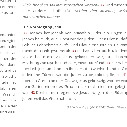
worteten: 
»Kein Knochen soll ihm zerbrochen werden«
.
Und wiederu
37
 er ihnen 
eine andere Schrift: 
»Sie werden den ansehen, welch
esus und 
durchstochen haben«
.
Die Grablegung Jesu
Danach bat Joseph von Arimathia – der ein Jünger Jes
38
enannten 
jedoch heimlich, aus Furcht vor den Juden –, den Pilatus, daß
reuzigten 
Leib Jesu abnehmen dürfe. Und Pilatus erlaubte es. Da kam
er in der 
nahm den Leib Jesu herab.
Es kam aber auch Nikodemu
39
te sie an 
zuvor bei Nacht zu Jesus gekommen war, und bracht
ener, der 
Mischung von Myrrhe und Aloe, etwa 100 Pfund.
Sie nahm
40
den; denn 
den Leib Jesu und banden ihn samt den wohlriechenden Ge
t, und es 
in leinene Tücher, wie die Juden zu begraben pflegen.
41
 Sprache 
aber ein Garten an dem Ort, wo Jesus gekreuzigt worden war,
Juden zu 
dem Garten ein neues Grab, in das noch niemand gelegt 
daß jener 
war.
Dorthin nun legten sie Jesus, wegen des Rüsttag
42
: Was ich 
Juden, weil das Grab nahe war.
 nun die 
e Kleider 
Schlachter Copyright © 2000 Genfer Bibelges
 und dazu 