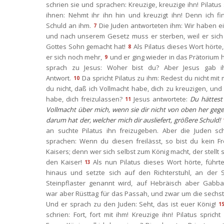
chrien sie und sprachen: Kreuzige, kreuzige ihn! Pilatus s
ihnen: Nehmt ihr ihn hin und kreuzigt ihn! Denn ich fi
Schuld an ihm.
Die Juden antworteten ihm: Wir haben ei
7
und nach unserem Gesetz muss er sterben, weil er sich 
Gottes Sohn gemacht hat!
Als Pilatus dieses Wort hörte,
8
er sich noch mehr,
und er ging wieder in das Prätorium h
9
prach zu Jesus: Woher bist du? Aber Jesus gab ih
Antwort.
Da spricht Pilatus zu ihm: Redest du nicht mit m
10
du nicht, daß ich Vollmacht habe, dich zu kreuzigen, und 
habe, dich freizulassen?
Jesus antwortete: 
Du hättest 
11
Vollmacht über mich, wenn sie dir nicht von oben her gege
darum hat der, welcher mich dir ausliefert, größere Schuld!
an suchte Pilatus ihn freizugeben. Aber die Juden sch
prachen: Wenn du diesen freilässt, so bist du kein Fr
Kaisers; denn wer sich selbst zum König macht, der stellt s
den Kaiser!
Als nun Pilatus dieses Wort hörte, führte
13
hinaus und setzte sich auf den Richterstuhl, an der St
Steinpflaster genannt wird, auf Hebräisch aber Gabba
war aber Rüsttag für das Passah, und zwar um die sechst
Und er sprach zu den Juden: Seht, das ist euer König!
1
chrien: Fort, fort mit ihm! Kreuzige ihn! Pilatus spricht 