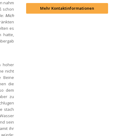
n nahm 
Mehr Kontaktinformationen
ß schon 
e: 
Mich 
ränkten 
lten es 
hatte, 
bergab 
 hoher 
e nicht 
 Beine 
en die 
so dem 
aber zu 
hlugen 
 stach 
 Wasser 
nd sein 
mit ihr 
 würde: 