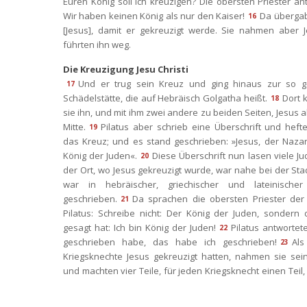
Euren König soll ich kreuzigen? Die obersten Priester ant
Wir haben keinen König als nur den Kaiser!
Da übergab
16
[Jesus], damit er gekreuzigt werde. Sie nahmen aber J
führten ihn weg.
Die Kreuzigung Jesu Christi
Und er trug sein Kreuz und ging hinaus zur so g
17
Schädelstätte, die auf Hebräisch Golgatha heißt.
Dort k
18
ie ihn, und mit ihm zwei andere zu beiden Seiten, Jesus ab
Mitte.
Pilatus aber schrieb eine Überschrift und hefte
19
das Kreuz; und es stand geschrieben: »Jesus, der Nazar
König der Juden«.
Diese Überschrift nun lasen viele Ju
20
der Ort, wo Jesus gekreuzigt wurde, war nahe bei der Stad
war in hebräischer, griechischer und lateinischer
geschrieben.
Da sprachen die obersten Priester der 
21
Pilatus: Schreibe nicht: Der König der Juden, sondern 
gesagt hat: Ich bin König der Juden!
Pilatus antwortete
22
geschrieben habe, das habe ich geschrieben!
Als
23
Kriegsknechte Jesus gekreuzigt hatten, nahmen sie sein
und machten vier Teile, für jeden Kriegsknecht einen Teil,