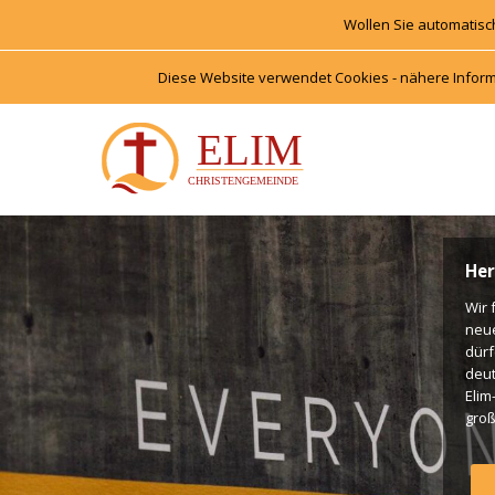
Wollen Sie automatisc
Diese Website verwendet Cookies - nähere Inform
Her
Wir 
neu
dürf
deut
Elim
groß