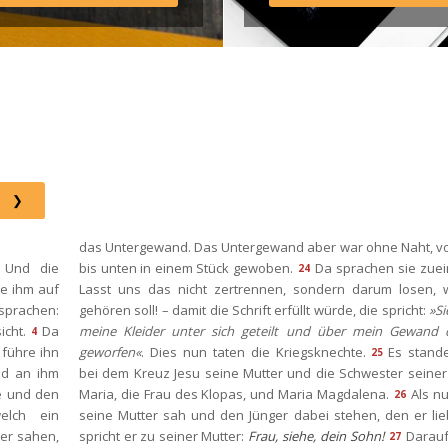
Instagram: http://elim.wien 
Facebook: 
https://www.facebook.com/eli
 Photo by iabzd on Unsplash
das Untergewand. Das Untergewand aber war ohne Naht, vo
Und die 
bis unten in einem Stück gewoben.
Da sprachen sie zuei
24
e ihm auf 
Lasst uns das nicht zertrennen, sondern darum losen, 
sprachen: 
gehören soll! – damit die Schrift erfüllt würde, die spricht: 
»Si
icht.
Da 
meine Kleider unter sich geteilt und über mein Gewand d
4
führe ihn 
geworfen«
. Dies nun taten die Kriegsknechte.
Es stande
25
d an ihm 
bei dem Kreuz Jesu seine Mutter und die Schwester seiner 
 und den 
Maria, die Frau des Klopas, und Maria Magdalena.
Als nu
26
lch ein 
eine Mutter sah und den Jünger dabei stehen, den er lieb
er sahen, 
pricht er zu seiner Mutter: 
Frau, siehe, dein Sohn!
Darauf 
27