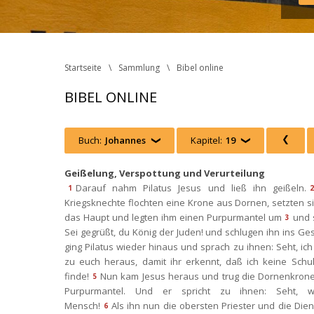
Startseite
Sammlung
Bibel online
BIBEL ONLINE
Buch:
Johanne
 
Kapitel:
19
 
 
Geißelung, Verspottung und Verurteilung
Darauf nahm Pilatus Jesus und ließ ihn geißeln.
1
2
Kriegsknechte flochten eine Krone aus Dornen, setzten si
das Haupt und legten ihm einen Purpurmantel um
und 
3
Sei gegrüßt, du König der Juden! und schlugen ihn ins Ges
ging Pilatus wieder hinaus und sprach zu ihnen: Seht, ich 
zu euch heraus, damit ihr erkennt, daß ich keine Schul
finde!
Nun kam Jesus heraus und trug die Dornenkrone
5
Purpurmantel. Und er spricht zu ihnen: Seht, we
Mensch!
Als ihn nun die obersten Priester und die Dien
6