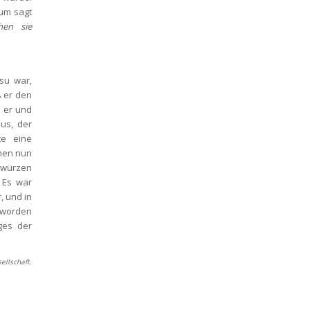
m sagt 
en sie 
u war, 
 er den 
 er und 
s, der 
e eine 
en nun 
würzen 
Es war 
 und in 
worden 
es der 
ellschaft.