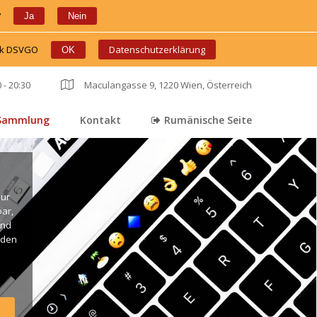
?
 
 
Ja
Nein
ink DSVGO
 
 
Datenschutzerklärung
OK
 - 20:30
 
Maculangasse 9, 1220 Wien, Österreich
Sammlung
Kontakt
Rumänische Seite
 
 
ur 
r, 
nd 
den 
. 
ng 
live 