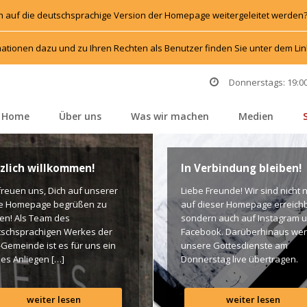
h auf die deutschsprachige Version der Homepage weitergeleitet werden
ationen dazu und zu Ihren Rechten als Benutzer finden Sie unter dem L
Donnerstags: 19:00
Home
Über un
Was wir machen
Medien
 
 
 
 
zlich willkommen!
In Verbindung bleiben!
freuen uns, Dich auf unserer 
Liebe Freunde! Wir sind nicht n
e Homepage begrüßen zu 
auf dieser Homepage erreichba
en! Als Team des 
ondern auch auf Instagram u
schsprachigen Werkes der 
Facebook. Darüberhinaus wer
-Gemeinde ist es für uns ein 
unsere Gottesdienste am 
es Anliegen […]
Donnerstag live übertragen. 
Unten findet Ihr dazu alle Links
Gottes Segen! Live-Übertragu
weiter lesen
weiter lesen
Gottesdienst: http://ro.elim.at/