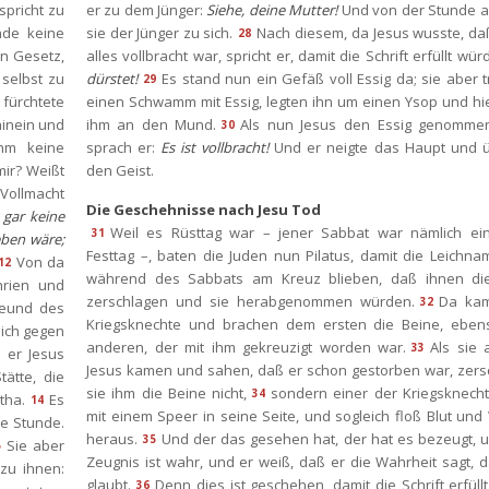
pricht zu 
er zu dem Jünger: 
Siehe, deine Mutter!
 Und von der Stunde a
nde keine 
ie der Jünger zu sich.
Nach diesem, da Jesus wusste, da
28
n Gesetz, 
alles vollbracht war, spricht er, damit die Schrift erfüllt würd
selbst zu 
dürstet!
Es stand nun ein Gefäß voll Essig da; sie aber t
29
 fürchtete 
einen Schwamm mit Essig, legten ihn um einen Ysop und hie
inein und 
ihm an den Mund.
Als nun Jesus den Essig genommen 
30
m keine 
prach er: 
Es ist vollbracht!
 Und er neigte das Haupt und ü
ir? Weißt 
den Geist.
Vollmacht 
Die Geschehnisse nach Jesu Tod
gar keine 
Weil es Rüsttag war – jener Sabbat war nämlich ein
31
ben wäre; 
Festtag –, baten die Juden nun Pilatus, damit die Leichnam
Von da 
12
während des Sabbats am Kreuz blieben, daß ihnen die
rien und 
zerschlagen und sie herabgenommen würden.
Da kam
32
eund des 
Kriegsknechte und brachen dem ersten die Beine, eben
ich gegen 
anderen, der mit ihm gekreuzigt worden war.
Als sie 
33
 er Jesus 
Jesus kamen und sahen, daß er schon gestorben war, zersc
ätte, die 
ie ihm die Beine nicht,
ondern einer der Kriegsknechte
34
tha.
Es 
14
mit einem Speer in seine Seite, und sogleich floß Blut und
e Stunde. 
heraus.
Und der das gesehen hat, der hat es bezeugt, u
35
Sie aber 
5
Zeugnis ist wahr, und er weiß, daß er die Wahrheit sagt, da
zu ihnen: 
glaubt.
Denn dies ist geschehen, damit die Schrift erfüllt
36