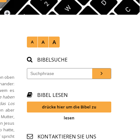
mwien/ 
A
A
A
BIBELSUCHE
n oben 
nander: 
wem es 
BIBEL LESEN
e haben 
as Los 
drücke hier um die Bibel zu 
n aber 
Mutter, 
lesen
n Jesus 
 hatte, 
KONTAKTIEREN SIE UNS
spricht 