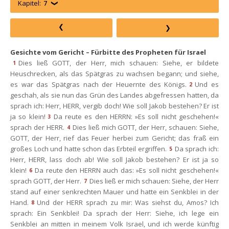
Kapitel:
7
Gesichte vom Gericht – Fürbitte des Propheten für Israel
Dies ließ GOTT, der Herr, mich schauen: Siehe, er bildete 
1
Heuschrecken, als das Spätgras zu wachsen begann; und siehe, 
es war das Spätgras nach der Heuernte des Königs.
Und es 
2
geschah, als sie nun das Grün des Landes abgefressen hatten, da 
prach ich: Herr, HERR, vergib doch! Wie soll Jakob bestehen? Er ist 
ja so klein!
Da reute es den HERRN: »Es soll nicht geschehen!« 
3
prach der HERR.
Dies ließ mich GOTT, der Herr, schauen: Siehe, 
4
GOTT, der Herr, rief das Feuer herbei zum Gericht; das fraß ein 
großes Loch und hatte schon das Erbteil ergriffen.
Da sprach ich: 
5
Herr, HERR, lass doch ab! Wie soll Jakob bestehen? Er ist ja so 
klein!
Da reute den HERRN auch das: »Es soll nicht geschehen!« 
6
prach GOTT, der Herr.
Dies ließ er mich schauen: Siehe, der Herr 
7
tand auf einer senkrechten Mauer und hatte ein Senkblei in der 
Hand.
Und der HERR sprach zu mir: Was siehst du, Amos? Ich 
8
prach: Ein Senkblei! Da sprach der Herr: Siehe, ich lege ein 
Senkblei an mitten in meinem Volk Israel, und ich werde künftig 