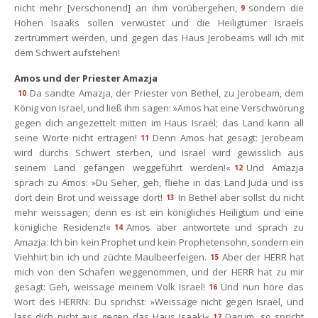
nicht mehr [verschonend] an ihm vorübergehen,
ondern die 
9
Höhen Isaaks sollen verwüstet und die Heiligtümer Israels 
zertrümmert werden, und gegen das Haus Jerobeams will ich mit 
dem Schwert aufstehen!
Amos und der Priester Amazja
Da sandte Amazja, der Priester von Bethel, zu Jerobeam, dem 
10
König von Israel, und ließ ihm sagen: »Amos hat eine Verschwörung 
gegen dich angezettelt mitten im Haus Israel; das Land kann all 
eine Worte nicht ertragen!
Denn Amos hat gesagt: Jerobeam 
11
wird durchs Schwert sterben, und Israel wird gewisslich aus 
einem Land gefangen weggeführt werden!«
Und Amazja 
12
prach zu Amos: »Du Seher, geh, fliehe in das Land Juda und iss 
dort dein Brot und weissage dort!
In Bethel aber sollst du nicht 
13
mehr weissagen; denn es ist ein königliches Heiligtum und eine 
königliche Residenz!«
Amos aber antwortete und sprach zu 
14
Amazja: Ich bin kein Prophet und kein Prophetensohn, sondern ein 
Viehhirt bin ich und züchte Maulbeerfeigen.
Aber der HERR hat 
15
mich von den Schafen weggenommen, und der HERR hat zu mir 
gesagt: Geh, weissage meinem Volk Israel!
Und nun höre das 
16
Wort des HERRN: Du sprichst: »Weissage nicht gegen Israel, und 
lass dich nicht aus gegen das Haus Isaak!«
Darum, so spricht 
17