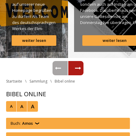
auf unserer neue 
ondern auch auf Instagram u
Homepage begrüßen 
Facebook. Darüberhinaus wer
zu dürfen! Als Team 
unsere Gottesdienste am 
des deutschsprachigen 
Donnerstag live übertragen. U
Werkes der Elim-
findet Ihr dazu alle Links. Gotte
Gemeinde ist es für 
Segen! Live-Übertragung 
weiter lesen
weiter lesen
uns ein großes 
Gottesdienst: http://ro.elim.at/
Anliegen […]
Instagram: http://elim.wien 
Facebook: 
https://www.facebook.com/eli
 Photo by iabzd on Unsplash
Startseite
Sammlung
Bibel online
BIBEL ONLINE
A
A
A
Buch:
Amo