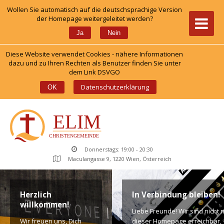
Wollen Sie automatisch auf die deutschsprachige Version 
der Homepage weitergeleitet werden?
 
Ja
Nein
Diese Website verwendet Cookies - nähere Informationen 
dazu und zu Ihren Rechten als Benutzer finden Sie unter 
dem Link DSVGO
 
Datenschutzerklärung
OK
Donnerstags: 19:00 - 20:30
Maculangasse 9, 1220 Wien, Österreich
Herzlich 
In Verbindung bleiben!
willkommen!
Liebe Freunde! Wir sind nicht n
Wir freuen uns, Dich 
dieser Homepage erreichbar, 