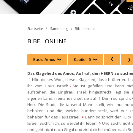
Inst
Face
http
 Ph
Startseite
Sammlung
Bibel online
BIBEL ONLINE
Buch:
Amo
 
Kapitel:
5
 
 
Das Klagelied des Amos. Aufruf, den HERRN zu suche
Hört dieses Wort, dieses Klagelied, das ich über euch 
1
ihr vom Haus Israel!
Sie ist gefallen und kann nich
2
aufstehen, die Jungfrau Israel; hingestreckt liegt sie 
eigenen Land, niemand richtet sie auf.
Denn so spricht 
3
Herr: Die Stadt, die tausend Mann stellt, wird nur hund
behalten, und die, welche hundert stellt, wird nur ze
behalten für das Haus Israel.
Denn so spricht der HERR
4
Israel: Sucht mich, so werdet ihr leben!
Und sucht nicht B
5
und geht nicht nach Gilgal und zieht nicht hinüber nach Be