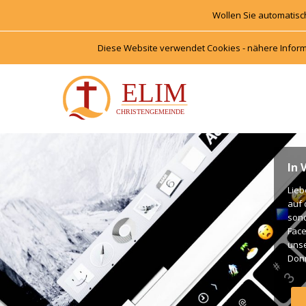
Wollen Sie automatisc
Diese Website verwendet Cookies - nähere Inform
In 
Lieb
auf 
onde
Face
unse
Donn
Unte
Gott
Gott