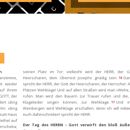
agram: http://elim.wien 
book: 
s://www.facebook.com/elimwien/ 
oto by iabzd on Unsplash
n
einen Platz im Tor; vielleicht wird der HERR, der Go
anstimme, 
Heerscharen, dem Überrest Josephs gnädig sein.
Dar
16
t wieder 
pricht der HERR, der Gott der Heerscharen, der Herrscher: Au
auf ihrem 
Plätzen Wehklage! Und auf allen Straßen wird man »Wehe, 
GOTT, der 
rufen. Man wird den Bauern zur Trauer rufen und die, 
ert übrig 
Klagelieder singen können, zur Wehklage.
Und in
17
hn übrig 
Weinbergen wird Wehklage erschallen; denn ich will mitte
 zum Haus 
euch dahinschreiten! spricht der HERR.
ethel auf 
Der Tag des HERRN – Gott verwirft den bloß äußer
erscheba; 