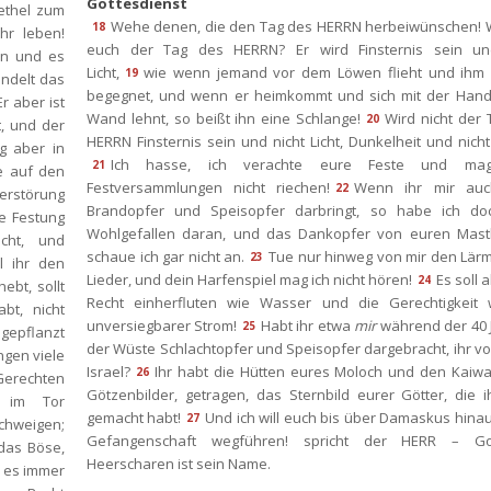
Gottesdienst
thel zum 
Wehe denen, die den Tag des HERRN herbeiwünschen! Wa
18
r leben! 
euch der Tag des HERRN? Er wird Finsternis sein und
n und es 
Licht,
wie wenn jemand vor dem Löwen flieht und ihm e
19
ndelt das 
begegnet, und wenn er heimkommt und sich mit der Hand 
Er aber ist 
Wand lehnt, so beißt ihn eine Schlange!
Wird nicht der 
20
, und der 
HERRN Finsternis sein und nicht Licht, Dunkelheit und nich
 aber in 
Ich hasse, ich verachte eure Feste und mag
21
e auf den 
Festversammlungen nicht riechen!
Wenn ihr mir auc
22
Zerstörung 
Brandopfer und Speisopfer darbringt, so habe ich doc
e Festung 
Wohlgefallen daran, und das Dankopfer von euren Mastk
ht, und 
chaue ich gar nicht an.
Tue nur hinweg von mir den Lärm
23
 ihr den 
Lieder, und dein Harfenspiel mag ich nicht hören!
Es soll 
24
bt, sollt 
Recht einherfluten wie Wasser und die Gerechtigkeit w
t, nicht 
unversiegbarer Strom!
Habt ihr etwa 
mir
 während der 40 J
25
gepflanzt 
der Wüste Schlachtopfer und Speisopfer dargebracht, ihr v
gen viele 
Israel?
Ihr habt die Hütten eures Moloch und den Kaiwa
26
erechten 
Götzenbilder, getragen, das Sternbild eurer Götter, die i
 im Tor 
gemacht habt!
Und ich will euch bis über Damaskus hinaus
27
hweigen; 
Gefangenschaft wegführen! spricht der HERR – Got
das Böse, 
Heerscharen ist sein Name.
 es immer 