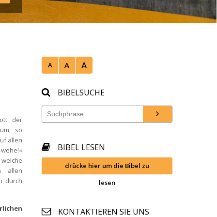
A
A
A
BIBELSUCHE
tt der 
um, so 
f allen 
BIBEL LESEN
wehe!« 
welche 
drücke hier um die Bibel zu 
 allen 
n durch 
lesen
lichen 
KONTAKTIEREN SIE UNS