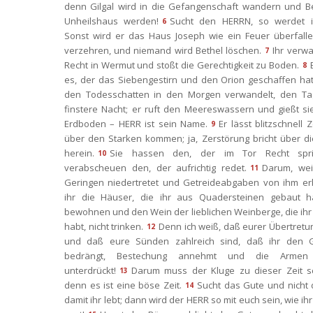
denn Gilgal wird in die Gefangenschaft wandern und Be
Unheilshaus werden!
Sucht den HERRN, so werdet ih
6
Sonst wird er das Haus Joseph wie ein Feuer überfalle
verzehren, und niemand wird Bethel löschen.
Ihr verwa
7
Recht in Wermut und stoßt die Gerechtigkeit zu Boden.
8
es, der das Siebengestirn und den Orion geschaffen hat
den Todesschatten in den Morgen verwandelt, den Tag
finstere Nacht; er ruft den Meereswassern und gießt si
Erdboden – HERR ist sein Name.
Er lässt blitzschnell 
9
über den Starken kommen; ja, Zerstörung bricht über di
herein.
Sie hassen den, der im Tor Recht spric
10
verabscheuen den, der aufrichtig redet.
Darum, weil
11
Geringen niedertretet und Getreideabgaben von ihm erhe
ihr die Häuser, die ihr aus Quadersteinen gebaut hab
bewohnen und den Wein der lieblichen Weinberge, die ihr 
habt, nicht trinken.
Denn ich weiß, daß eurer Übertretun
12
und daß eure Sünden zahlreich sind, daß ihr den G
bedrängt, Bestechung annehmt und die Armen
unterdrückt!
Darum muss der Kluge zu dieser Zeit sc
13
denn es ist eine böse Zeit.
Sucht das Gute und nicht 
14
damit ihr lebt; dann wird der HERR so mit euch sein, wie ihr