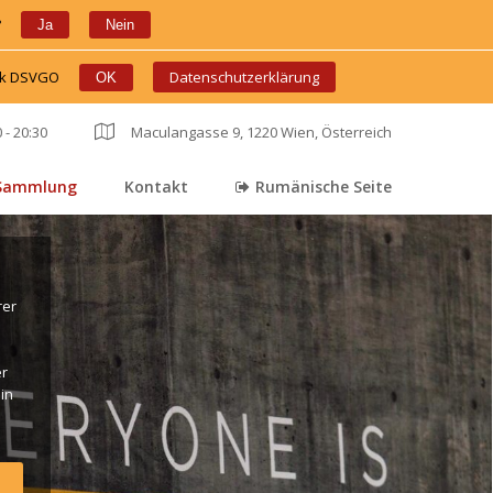
?
 
 
Ja
Nein
ink DSVGO
 
 
Datenschutzerklärung
OK
 - 20:30
 
Maculangasse 9, 1220 Wien, Österreich
Sammlung
Kontakt
Rumänische Seite
 
 
er 
r 
in 