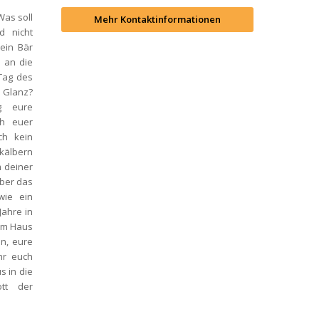
s soll 
Mehr Kontaktinformationen
 nicht 
in Bär 
an die 
Tag des 
t Glanz?
 eure 
h euer 
h kein 
älbern 
 deiner 
aber das 
ie ein 
ahre in 
om Haus 
n, eure 
hr euch 
 in die 
t der 