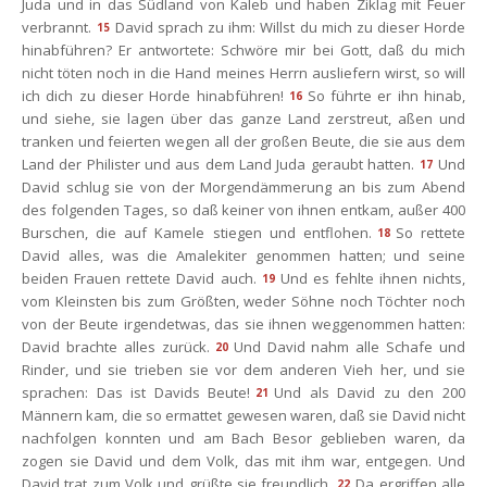
Juda und in das Südland von Kaleb und haben Ziklag mit Feuer 
verbrannt.
David sprach zu ihm: Willst du mich zu dieser Horde 
15
hinabführen? Er antwortete: Schwöre mir bei Gott, daß du mich 
nicht töten noch in die Hand meines Herrn ausliefern wirst, so will 
ich dich zu dieser Horde hinabführen!
So führte er ihn hinab, 
16
und siehe, sie lagen über das ganze Land zerstreut, aßen und 
tranken und feierten wegen all der großen Beute, die sie aus dem 
Land der Philister und aus dem Land Juda geraubt hatten.
Und 
17
David schlug sie von der Morgendämmerung an bis zum Abend 
des folgenden Tages, so daß keiner von ihnen entkam, außer 400 
Burschen, die auf Kamele stiegen und entflohen.
So rettete 
18
David alles, was die Amalekiter genommen hatten; und seine 
beiden Frauen rettete David auch.
Und es fehlte ihnen nichts, 
19
vom Kleinsten bis zum Größten, weder Söhne noch Töchter noch 
von der Beute irgendetwas, das sie ihnen weggenommen hatten: 
David brachte alles zurück.
Und David nahm alle Schafe und 
20
Rinder, und sie trieben sie vor dem anderen Vieh her, und sie 
prachen: Das ist Davids Beute!
Und als David zu den 200 
21
Männern kam, die so ermattet gewesen waren, daß sie David nicht 
nachfolgen konnten und am Bach Besor geblieben waren, da 
zogen sie David und dem Volk, das mit ihm war, entgegen. Und 
David trat zum Volk und grüßte sie freundlich.
Da ergriffen alle 
22