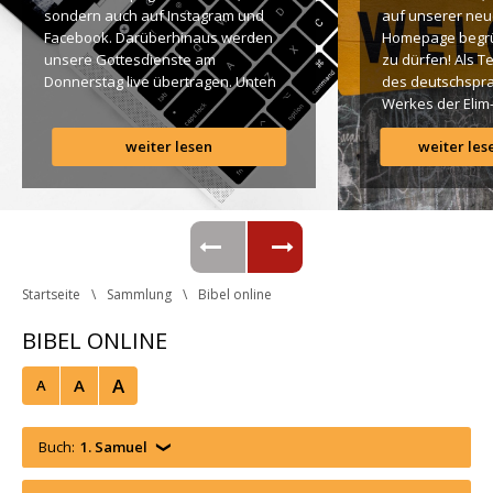
ondern auch auf Instagram und 
auf unserer neu
Facebook. Darüberhinaus werden 
Homepage begr
unsere Gottesdienste am 
zu dürfen! Als T
Donnerstag live übertragen. Unten 
des deutschspra
findet Ihr dazu alle Links. Gottes 
Werkes der Elim
Segen! Live-Übertragung 
Gemeinde ist es 
weiter lesen
weiter les
Gottesdienst: http://ro.elim.at/live 
uns ein großes 
Instagram: http://elim.wien 
Anliegen […]
Facebook: 
https://www.facebook.com/elimwien/ 
 Photo by iabzd on Unsplash
Startseite
Sammlung
Bibel online
BIBEL ONLINE
A
A
A
Buch:
1. Samuel