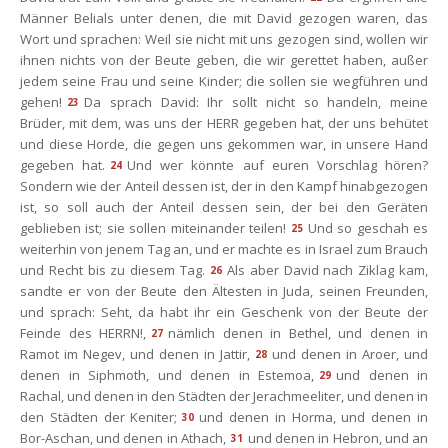
Männer Belials unter denen, die mit David gezogen waren, das 
Wort und sprachen: Weil sie nicht mit uns gezogen sind, wollen wir 
ihnen nichts von der Beute geben, die wir gerettet haben, außer 
jedem seine Frau und seine Kinder; die sollen sie wegführen und 
gehen!
Da sprach David: Ihr sollt nicht so handeln, meine 
23
Brüder, mit dem, was uns der HERR gegeben hat, der uns behütet 
und diese Horde, die gegen uns gekommen war, in unsere Hand 
gegeben hat.
Und wer könnte auf euren Vorschlag hören? 
24
Sondern wie der Anteil dessen ist, der in den Kampf hinabgezogen 
ist, so soll auch der Anteil dessen sein, der bei den Geräten 
geblieben ist; sie sollen miteinander teilen!
Und so geschah es 
25
weiterhin von jenem Tag an, und er machte es in Israel zum Brauch 
und Recht bis zu diesem Tag.
Als aber David nach Ziklag kam, 
26
andte er von der Beute den Ältesten in Juda, seinen Freunden, 
und sprach: Seht, da habt ihr ein Geschenk von der Beute der 
Feinde des HERRN!,
nämlich denen in Bethel, und denen in 
27
Ramot im Negev, und denen in Jattir,
und denen in Aroer, und 
28
denen in Siphmoth, und denen in Estemoa,
und denen in 
29
Rachal, und denen in den Städten der Jerachmeeliter, und denen in 
den Städten der Keniter;
und denen in Horma, und denen in 
30
Bor-Aschan, und denen in Athach,
und denen in Hebron, und an 
31