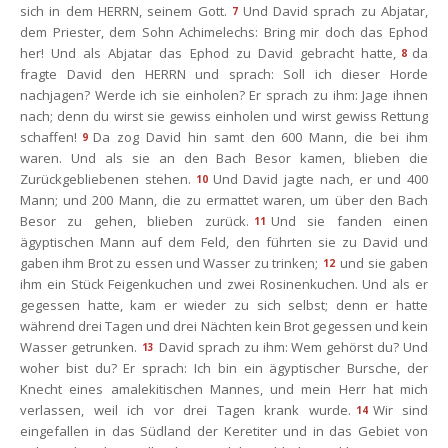
ich in dem HERRN, seinem Gott.
Und David sprach zu Abjatar, 
7
dem Priester, dem Sohn Achimelechs: Bring mir doch das Ephod 
her! Und als Abjatar das Ephod zu David gebracht hatte,
da 
8
fragte David den HERRN und sprach: Soll ich dieser Horde 
nachjagen? Werde ich sie einholen? Er sprach zu ihm: Jage ihnen 
nach; denn du wirst sie gewiss einholen und wirst gewiss Rettung 
chaffen!
Da zog David hin samt den 600 Mann, die bei ihm 
9
waren. Und als sie an den Bach Besor kamen, blieben die 
Zurückgebliebenen stehen.
Und David jagte nach, er und 400 
10
Mann; und 200 Mann, die zu ermattet waren, um über den Bach 
Besor zu gehen, blieben zurück.
Und sie fanden einen 
11
ägyptischen Mann auf dem Feld, den führten sie zu David und 
gaben ihm Brot zu essen und Wasser zu trinken;
und sie gaben 
12
ihm ein Stück Feigenkuchen und zwei Rosinenkuchen. Und als er 
gegessen hatte, kam er wieder zu sich selbst; denn er hatte 
während drei Tagen und drei Nächten kein Brot gegessen und kein 
Wasser getrunken.
David sprach zu ihm: Wem gehörst du? Und 
13
woher bist du? Er sprach: Ich bin ein ägyptischer Bursche, der 
Knecht eines amalekitischen Mannes, und mein Herr hat mich 
verlassen, weil ich vor drei Tagen krank wurde.
Wir sind 
14
eingefallen in das Südland der Keretiter und in das Gebiet von 