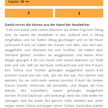
Kapitel:
30
David rettet die Seinen aus der Hand der Amalekiter
Als nun David samt seinen Männern am dritten Tag nach Ziklag 
1
kam, da waren die Amalekiter in das Südland und in Ziklag 
eingefallen, und sie hatten Ziklag geschlagen und es mit Feuer 
verbrannt;
und sie hatten die Frauen und alles, was dort war, 
2
weggeführt, vom Kleinsten bis zum Größten. Sie hatten aber 
niemand getötet, sondern sie weggetrieben und waren ihres 
Weges gezogen.
Als nun David samt seinen Männern zur Stadt 
3
kam und sah, daß sie mit Feuer verbrannt war und ihre Frauen, 
ihre Söhne und Töchter gefangen weggeführt waren,
da 
4
erhoben David und das Volk, das bei ihm war, ihre Stimme und 
weinten, bis sie nicht mehr weinen konnten.
Auch die beiden 
5
Frauen Davids, Achinoam, die Jesreelitin, und Abigail, die Frau 
Nabals, des Karmeliters, waren gefangen weggeführt 
worden.
Und David war sehr bedrängt, denn das Volk wollte ihn 
6
teinigen, weil die Seele des ganzen Volks erbittert war, jeder 
wegen seiner Söhne und wegen seiner Töchter. David aber stärkte 