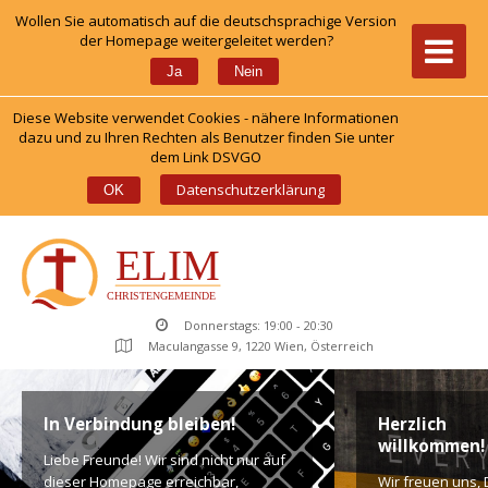
Wollen Sie automatisch auf die deutschsprachige Version 
der Homepage weitergeleitet werden?
 
Ja
Nein
Diese Website verwendet Cookies - nähere Informationen 
dazu und zu Ihren Rechten als Benutzer finden Sie unter 
dem Link DSVGO
 
Datenschutzerklärung
OK
Donnerstags: 19:00 - 20:30
Maculangasse 9, 1220 Wien, Österreich
In Verbindung bleiben!
Herzlich 
willkommen!
Liebe Freunde! Wir sind nicht nur auf 
dieser Homepage erreichbar, 
Wir freuen uns, D