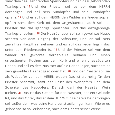
amt dem dazugehörenden Speisopfer und den dazugehörenden 
Trankopfern.
Und der Priester soll es vor dem HERRN 
16
darbringen und soll sein Sündopfer und sein Brandopfer 
opfern.
Und er soll dem HERRN den Widder als Friedensopfer 
17
opfern samt dem Korb mit dem Ungesäuerten; auch soll der 
Priester das dazugehörige Speisopfer und das dazugehörige 
Trankopfer opfern.
Der Nasiräer aber soll sein geweihtes Haupt 
18
cheren vor dem Eingang der Stiftshütte, und er soll sein 
geweihtes Haupthaar nehmen und es auf das Feuer legen, das 
unter dem Friedensopfer ist.
Und der Priester soll von dem 
19
Widder die gekochte Vorderkeule nehmen und einen 
ungesäuerten Kuchen aus dem Korb und einen ungesäuerten 
Fladen und soll es dem Nasiräer auf die Hände legen, nachdem er 
ein geweihtes Haar abgeschoren hat.
Und der Priester soll sie 
20
als Webopfer vor dem HERRN weben. Das ist als heilig für den 
Priester bestimmt, samt der Brust des Webopfers und dem 
Schenkel des Hebopfers. Danach darf der Nasiräer Wein 
trinken.
Das ist das Gesetz für den Nasiräer, der ein Gelübde 
21
tut, und das Opfer, das er dem HERRN für seine Weihe darbringen 
oll, außer dem, was seine Hand sonst aufbringen kann. Wie er es 
gelobt hat, so soll er handeln, nach dem Gesetz seiner Weihe.