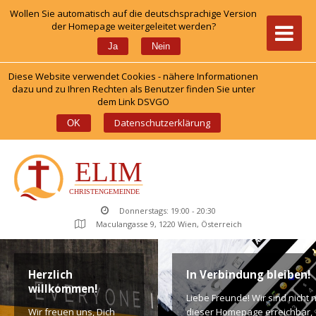
Wollen Sie automatisch auf die deutschsprachige Version 
der Homepage weitergeleitet werden?
 
Ja
Nein
Diese Website verwendet Cookies - nähere Informationen 
dazu und zu Ihren Rechten als Benutzer finden Sie unter 
dem Link DSVGO
 
Datenschutzerklärung
OK
Donnerstags: 19:00 - 20:30
Maculangasse 9, 1220 Wien, Österreich
Herzlich 
In Verbindung bleiben!
willkommen!
Liebe Freunde! Wir sind nicht n
Wir freuen uns, Dich 
dieser Homepage erreichbar, 