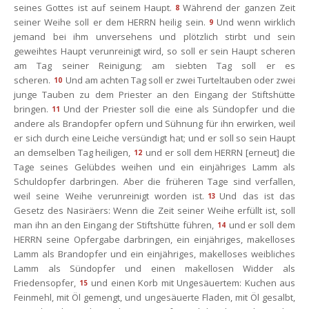
eines Gottes ist auf seinem Haupt.
Während der ganzen Zeit 
8
einer Weihe soll er dem HERRN heilig sein.
Und wenn wirklich 
9
jemand bei ihm unversehens und plötzlich stirbt und sein 
geweihtes Haupt verunreinigt wird, so soll er sein Haupt scheren 
am Tag seiner Reinigung; am siebten Tag soll er es 
cheren.
Und am achten Tag soll er zwei Turteltauben oder zwei 
10
junge Tauben zu dem Priester an den Eingang der Stiftshütte 
bringen.
Und der Priester soll die eine als Sündopfer und die 
11
andere als Brandopfer opfern und Sühnung für ihn erwirken, weil 
er sich durch eine Leiche versündigt hat; und er soll so sein Haupt 
an demselben Tag heiligen,
und er soll dem HERRN [erneut] die 
12
Tage seines Gelübdes weihen und ein einjähriges Lamm als 
Schuldopfer darbringen. Aber die früheren Tage sind verfallen, 
weil seine Weihe verunreinigt worden ist.
Und das ist das 
13
Gesetz des Nasiräers: Wenn die Zeit seiner Weihe erfüllt ist, soll 
man ihn an den Eingang der Stiftshütte führen,
und er soll dem 
14
HERRN seine Opfergabe darbringen, ein einjähriges, makelloses 
Lamm als Brandopfer und ein einjähriges, makelloses weibliches 
Lamm als Sündopfer und einen makellosen Widder als 
Friedensopfer,
und einen Korb mit Ungesäuertem: Kuchen aus 
15
Feinmehl, mit Öl gemengt, und ungesäuerte Fladen, mit Öl gesalbt, 