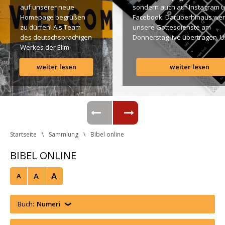
auf unserer neue 
ondern auch auf Instagram u
Homepage begrüßen 
Facebook. Darüberhinaus wer
zu dürfen! Als Team 
unsere Gottesdienste am 
des deutschsprachigen 
Donnerstag live übertragen. U
Werkes der Elim-
findet Ihr dazu alle Links. Gotte
Gemeinde ist es für 
Segen! Live-Übertragung 
weiter lesen
weiter lesen
uns ein großes 
Gottesdienst: http://ro.elim.at/
Anliegen […]
Instagram: http://elim.wien 
Facebook: 
https://www.facebook.com/eli
 Photo by iabzd on Unsplash
Startseite
Sammlung
Bibel online
BIBEL ONLINE
A
A
A
Buch:
Numeri