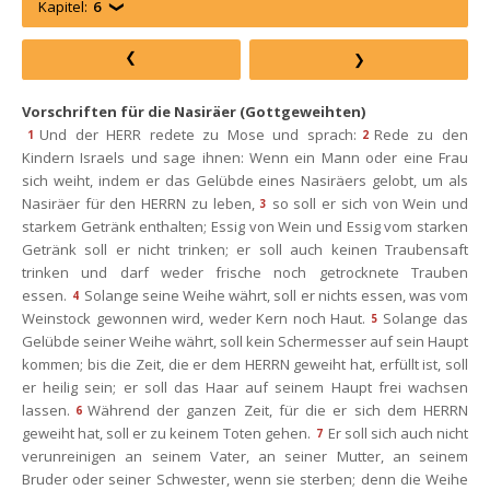
Kapitel:
6
Vorschriften für die Nasiräer (Gottgeweihten)
Und der HERR redete zu Mose und sprach:
Rede zu den 
1
2
Kindern Israels und sage ihnen: Wenn ein Mann oder eine Frau 
ich weiht, indem er das Gelübde eines Nasiräers gelobt, um als 
Nasiräer für den HERRN zu leben,
o soll er sich von Wein und 
3
tarkem Getränk enthalten; Essig von Wein und Essig vom starken 
Getränk soll er nicht trinken; er soll auch keinen Traubensaft 
trinken und darf weder frische noch getrocknete Trauben 
essen.
Solange seine Weihe währt, soll er nichts essen, was vom 
4
Weinstock gewonnen wird, weder Kern noch Haut.
Solange das 
5
Gelübde seiner Weihe währt, soll kein Schermesser auf sein Haupt 
kommen; bis die Zeit, die er dem HERRN geweiht hat, erfüllt ist, soll 
er heilig sein; er soll das Haar auf seinem Haupt frei wachsen 
lassen.
Während der ganzen Zeit, für die er sich dem HERRN 
6
geweiht hat, soll er zu keinem Toten gehen.
Er soll sich auch nicht 
7
verunreinigen an seinem Vater, an seiner Mutter, an seinem 
Bruder oder seiner Schwester, wenn sie sterben; denn die Weihe 