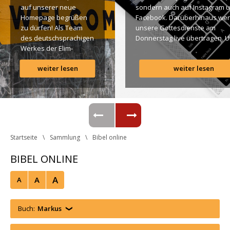
auf unserer neue 
ondern auch auf Instagram u
Homepage begrüßen 
Facebook. Darüberhinaus wer
zu dürfen! Als Team 
unsere Gottesdienste am 
des deutschsprachigen 
Donnerstag live übertragen. U
Werkes der Elim-
findet Ihr dazu alle Links. Gotte
Gemeinde ist es für 
Segen! Live-Übertragung 
weiter lesen
weiter lesen
uns ein großes 
Gottesdienst: http://ro.elim.at/
Anliegen […]
Instagram: http://elim.wien 
Facebook: 
https://www.facebook.com/eli
 Photo by iabzd on Unsplash
Startseite
Sammlung
Bibel online
BIBEL ONLINE
A
A
A
Buch:
Marku