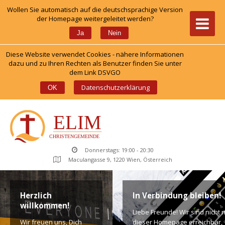
Wollen Sie automatisch auf die deutschsprachige Version 
der Homepage weitergeleitet werden?
 
Ja
Nein
Diese Website verwendet Cookies - nähere Informationen 
dazu und zu Ihren Rechten als Benutzer finden Sie unter 
dem Link DSVGO
 
Datenschutzerklärung
OK
Donnerstags: 19:00 - 20:30
Maculangasse 9, 1220 Wien, Österreich
Herzlich 
In Verbindung bleiben!
willkommen!
Liebe Freunde! Wir sind nicht n
Wir freuen uns, Dich 
dieser Homepage erreichbar, 