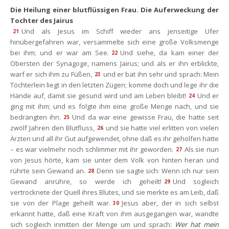
Die Heilung einer blutflüssigen Frau. Die Auferweckung der 
Tochter des Jairu
Und als Jesus im Schiff wieder ans jenseitige Ufer 
21
hinübergefahren war, versammelte sich eine große Volksmenge 
bei ihm; und er war am See.
Und siehe, da kam einer der 
22
Obersten der Synagoge, namens Jairus; und als er ihn erblickte, 
warf er sich ihm zu Füßen,
und er bat ihn sehr und sprach: Mein 
23
Töchterlein liegt in den letzten Zügen; komme doch und lege ihr die 
Hände auf, damit sie gesund wird und am Leben bleibt!
Und er 
24
ging mit ihm; und es folgte ihm eine große Menge nach, und sie 
bedrängten ihn.
Und da war eine gewisse Frau, die hatte seit 
25
zwölf Jahren den Blutfluss,
und sie hatte viel erlitten von vielen 
26
Ärzten und all ihr Gut aufgewendet, ohne daß es ihr geholfen hätte 
– es war vielmehr noch schlimmer mit ihr geworden.
Als sie nun 
27
von Jesus hörte, kam sie unter dem Volk von hinten heran und 
rührte sein Gewand an.
Denn sie sagte sich: Wenn ich nur sein 
28
Gewand anrühre, so werde ich geheilt!
Und sogleich 
29
vertrocknete der Quell ihres Blutes, und sie merkte es am Leib, daß 
ie von der Plage geheilt war.
Jesus aber, der in sich selbst 
30
erkannt hatte, daß eine Kraft von ihm ausgegangen war, wandte 
ich sogleich inmitten der Menge um und sprach: 
Wer hat mein 