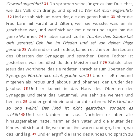
Gewand angerührt?
Da sprachen seine Jünger zu ihm: Du siehst, 
31
wie das Volk dich drängt, und sprichst: 
Wer hat mich angerührt?
Und er sah sich um nach der, die das getan hatte.
Aber die 
32
33
Frau kam mit Furcht und Zittern, weil sie wusste, was an ihr 
geschehen war, und warf sich vor ihm nieder und sagte ihm die 
ganze Wahrheit.
Er aber sprach zu ihr: 
Tochter, dein Glaube hat 
34
dich gerettet! Geh hin im Frieden und sei von deiner Plage 
gesund!
Während er noch redete, kamen etliche von den Leuten 
35
des Obersten der Synagoge und sprachen: Deine Tochter ist 
gestorben, was bemühst du den Meister noch?
Sobald aber 
36
Jesus das Wort hörte, das sie redeten, sprach er zum Obersten der 
Synagoge: 
Fürchte dich nicht, glaube nur!
Und er ließ niemand 
37
mitgehen als Petrus und Jakobus und Johannes, den Bruder des 
Jakobus.
Und er kommt in das Haus des Obersten der 
38
Synagoge und sieht das Getümmel, wie sehr sie weinten und 
heulten.
Und er geht hinein und spricht zu ihnen: 
Was lärmt ihr 
39
o und weint? Das Kind ist nicht gestorben, sondern es 
chläft!
Und sie lachten ihn aus. Nachdem er aber alle 
40
hinausgetrieben hatte, nahm er den Vater und die Mutter des 
Kindes mit sich und die, welche bei ihm waren, und ging hinein, wo 
das Kind lag.
Und er ergriff die Hand des Kindes und sprach zu 
41