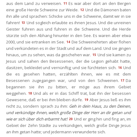
aus dem Land zu verweisen.
Es war aber dort an den Bergen 
11
eine große Herde Schweine zur Weide.
Und die Dämonen baten 
12
ihn alle und sprachen: Schicke uns in die Schweine, damit wir in sie 
fahren!
Und sogleich erlaubte es ihnen Jesus. Und die unreinen 
13
Geister fuhren aus und fuhren in die Schweine. Und die Herde 
türzte sich den Abhang hinunter in den See. Es waren aber etwa 
2000, und sie ertranken im See.
Die Schweinehirten aber flohen 
14
und verkündeten es in der Stadt und auf dem Land. Und sie gingen 
hinaus, um zu sehen, was da geschehen war.
Und sie kamen zu 
15
Jesus und sahen den Besessenen, der die Legion gehabt hatte, 
dasitzen, bekleidet und vernünftig; und sie fürchteten sich.
Und 
16
die es gesehen hatten, erzählten ihnen, wie es mit dem 
Besessenen zugegangen war, und von den Schweinen.
Da 
17
begannen sie ihn zu bitten, er möge aus ihrem Gebiet 
weggehen.
Und als er in das Schiff trat, bat ihn der besessen 
18
Gewesene, daß er bei ihm bleiben dürfe.
Aber Jesus ließ es ihm 
19
nicht zu, sondern sprach zu ihm: 
Geh in dein Haus, zu den Deinen, 
und verkündige ihnen, welch große Dinge der Herr an dir getan und 
wie er sich über dich erbarmt hat!
Und er ging hin und fing an, im 
20
Gebiet der Zehn Städte zu verkündigen, welch große Dinge Jesus 
an ihm getan hatte; und jedermann verwunderte sich.