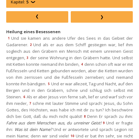
Kapitel:
5
Heilung eines Besessenen
Und sie kamen ans andere Ufer des Sees in das Gebiet der 
1
Gadarener.
Und als er aus dem Schiff gestiegen war, lief ihm 
2
ogleich aus den Gräbern ein Mensch mit einem unreinen Geist 
entgegen,
der seine Wohnung in den Gräbern hatte. Und selbst 
3
mit Ketten konnte niemand ihn binden,
denn schon oft war er mit 
4
Fußfesseln und Ketten gebunden worden, aber die Ketten wurden 
von ihm zerrissen und die Fußfesseln zerrieben; und niemand 
konnte ihn bändigen.
Und er war allezeit, Tag und Nacht, auf den 
5
Bergen und in den Gräbern, schrie und schlug sich selbst mit 
Steinen.
Als er aber Jesus von ferne sah, lief er und warf sich vor 
6
ihm nieder,
chrie mit lauter Stimme und sprach: Jesus, du Sohn 
7
Gottes, des Höchsten, was habe ich mit dir zu tun? Ich beschwöre 
dich bei Gott, daß du mich nicht quälst!
Denn Er sprach zu ihm: 
8
Fahre aus dem Menschen aus, du unreiner Geist!
Und er fragte 
9
ihn: 
Was ist dein Name?
 Und er antwortete und sprach: Legion ist 
mein Name; denn wir sind viele!
Und er bat ihn sehr, sie nicht 
10