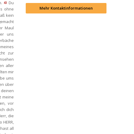
n.
Du 
43
Mehr Kontaktinformationen
s ohne 
aß kein 
emacht 
r Maul 
er uns 
rbäche 
meines 
ht zur 
nsehen 
 aller 
ten mir 
ube ums 
n über 
 deinen 
t meine 
n, vor 
ch dich 
rr, die 
o HERR, 
hast all 