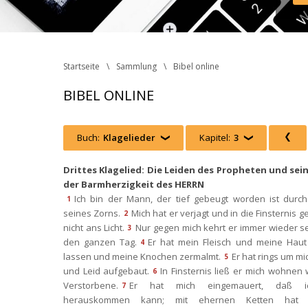
Inst
Face
http
 Ph
Startseite
Sammlung
Bibel online
BIBEL ONLINE
Buch:
Klagelieder
 
Kapitel:
3
 
Drittes Klagelied: Die Leiden des Propheten und sein 
der Barmherzigkeit des HERRN
Ich bin der Mann, der tief gebeugt worden ist durch
1
eines Zorns.
Mich hat er verjagt und in die Finsternis g
2
nicht ans Licht.
Nur gegen mich kehrt er immer wieder s
3
den ganzen Tag.
Er hat mein Fleisch und meine Haut 
4
lassen und meine Knochen zermalmt.
Er hat rings um mic
5
und Leid aufgebaut.
In Finsternis ließ er mich wohnen w
6
Verstorbene.
Er hat mich eingemauert, daß ic
7
herauskommen kann; mit ehernen Ketten hat 