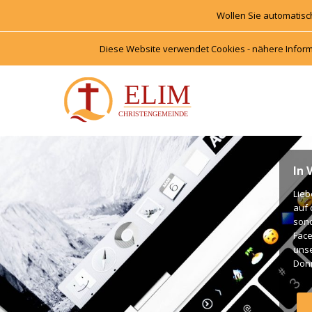
Wollen Sie automatisc
Diese Website verwendet Cookies - nähere Inform
In 
Lieb
auf 
onde
Face
unse
Donn
Unte
Gott
Gott