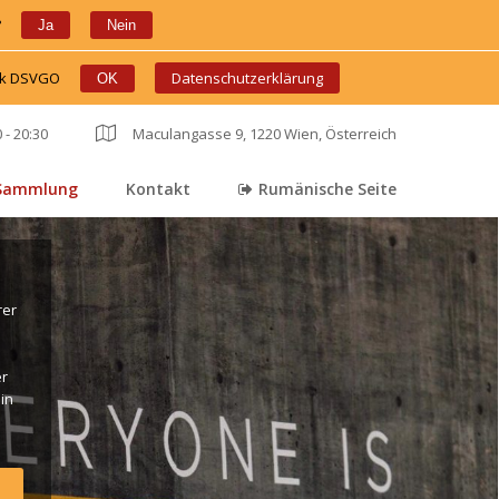
?
 
 
Ja
Nein
ink DSVGO
 
 
Datenschutzerklärung
OK
 - 20:30
 
Maculangasse 9, 1220 Wien, Österreich
Sammlung
Kontakt
Rumänische Seite
 
 
er 
r 
in 