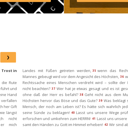
agram: http://elim.wien 
book: 
s://www.facebook.com/elimwien/ 
oto by iabzd on Unsplash
 
Trost in 
Landes mit Füßen getreten werden,
wenn das Recht
35
Mannes gebeugt wird vor dem Angesicht des Höchsten,
w
36
 die Rute 
Rechtssache eines Menschen verdreht wird – sollte der H
eführt und 
nicht beachten?
Wer hat je etwas gesagt und es ist ges
37
eine Hand 
ohne daß der Herr es befahl?
Geht nicht aus dem Mu
38
verfallen 
Höchsten hervor das Böse und das Gute?
Was beklagt s
39
h her Gift 
Mensch, der noch am Leben ist? Es hätte sich wahrlich jed
ie längst 
eine Sünde zu beklagen!
Lasst uns unsere Wege prüf
40
h nicht 
erforschen und umkehren zum HERRN!
Lasst uns unsere
41
er mich 
amt den Händen zu Gott im Himmel erheben!
Wir sind ab
42