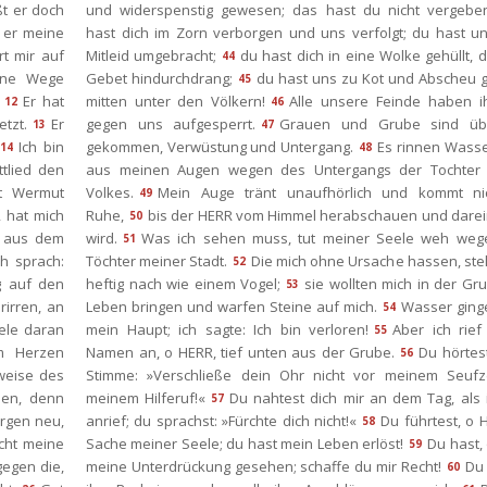
t er doch 
und widerspenstig gewesen; das hast du nicht vergebe
 er meine 
hast dich im Zorn verborgen und uns verfolgt; du hast un
rt mir auf 
Mitleid umgebracht;
du hast dich in eine Wolke gehüllt, d
44
ine Wege 
Gebet hindurchdrang;
du hast uns zu Kot und Abscheu g
45
Er hat 
mitten unter den Völkern!
Alle unsere Feinde haben ih
12
46
tzt.
Er 
gegen uns aufgesperrt.
Grauen und Grube sind üb
13
47
Ich bin 
gekommen, Verwüstung und Untergang.
Es rinnen Wasse
14
48
lied den 
aus meinen Augen wegen des Untergangs der Tochter 
it Wermut 
Volkes.
Mein Auge tränt unaufhörlich und kommt nic
49
 hat mich 
Ruhe,
bis der HERR vom Himmel herabschauen und darei
50
 aus dem 
wird.
Was ich sehen muss, tut meiner Seele weh wegen
51
h sprach: 
Töchter meiner Stadt.
Die mich ohne Ursache hassen, stell
52
 auf den 
heftig nach wie einem Vogel;
ie wollten mich in der Gr
53
rren, an 
Leben bringen und warfen Steine auf mich.
Wasser ginge
54
le daran 
mein Haupt; ich sagte: Ich bin verloren!
Aber ich rief
55
m Herzen 
Namen an, o HERR, tief unten aus der Grube.
Du hörtes
56
eise des 
Stimme: »Verschließe dein Ohr nicht vor meinem Seufze
en, denn 
meinem Hilferuf!«
Du nahtest dich mir an dem Tag, als i
57
rgen neu, 
anrief; du sprachst: »Fürchte dich nicht!«
Du führtest, o He
58
cht meine 
Sache meiner Seele; du hast mein Leben erlöst!
Du hast, 
59
gegen die, 
meine Unterdrückung gesehen; schaffe du mir Recht!
Du 
60