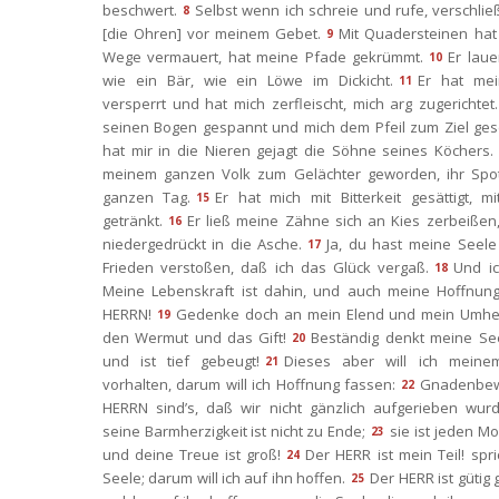
beschwert.
Selbst wenn ich schreie und rufe, verschließ
8
[die Ohren] vor meinem Gebet.
Mit Quadersteinen hat
9
Wege vermauert, hat meine Pfade gekrümmt.
Er laue
10
wie ein Bär, wie ein Löwe im Dickicht.
Er hat me
11
versperrt und hat mich zerfleischt, mich arg zugerichtet.
einen Bogen gespannt und mich dem Pfeil zum Ziel gese
hat mir in die Nieren gejagt die Söhne seines Köchers.
meinem ganzen Volk zum Gelächter geworden, ihr Spott
ganzen Tag.
Er hat mich mit Bitterkeit gesättigt, m
15
getränkt.
Er ließ meine Zähne sich an Kies zerbeißen,
16
niedergedrückt in die Asche.
Ja, du hast meine Seele
17
Frieden verstoßen, daß ich das Glück vergaß.
Und ic
18
Meine Lebenskraft ist dahin, und auch meine Hoffnung
HERRN!
Gedenke doch an mein Elend und mein Umheri
19
den Wermut und das Gift!
Beständig denkt meine See
20
und ist tief gebeugt!
Dieses aber will ich meine
21
vorhalten, darum will ich Hoffnung fassen:
Gnadenbew
22
HERRN sind’s, daß wir nicht gänzlich aufgerieben wurd
eine Barmherzigkeit ist nicht zu Ende;
ie ist jeden Mo
23
und deine Treue ist groß!
Der HERR ist mein Teil! spri
24
Seele; darum will ich auf ihn hoffen.
Der HERR ist gütig 
25