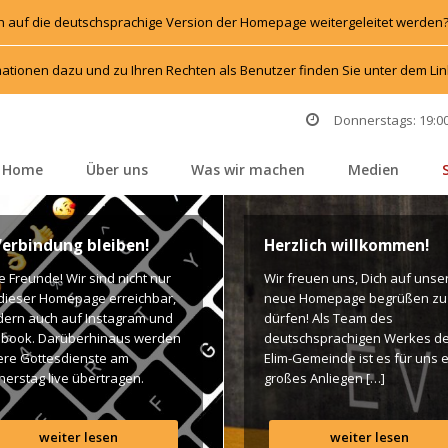
h auf die deutschsprachige Version der Homepage weitergeleitet werden
ationen dazu und zu Ihren Rechten als Benutzer finden Sie unter dem L
Donnerstags: 19:00
Home
Über un
Was wir machen
Medien
 
 
 
 
Verbindung bleiben!
Herzlich willkommen!
e Freunde! Wir sind nicht nur 
Wir freuen uns, Dich auf unser
dieser Homepage erreichbar, 
neue Homepage begrüßen zu 
rn auch auf Instagram und 
dürfen! Als Team des 
book. Darüberhinaus werden 
deutschsprachigen Werkes de
re Gottesdienste am 
Elim-Gemeinde ist es für uns e
erstag live übertragen. 
großes Anliegen […]
n findet Ihr dazu alle Links. 
es Segen! Live-Übertragung 
weiter lesen
weiter lesen
esdienst: http://ro.elim.at/live 