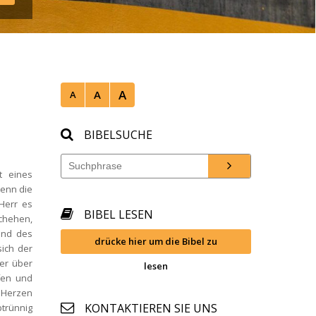
A
A
A
BIBELSUCHE
 eines 
enn die 
err es 
BIBEL LESEN
chehen, 
nd des 
drücke hier um die Bibel zu 
ich der 
er über 
lesen
en und 
 Herzen 
KONTAKTIEREN SIE UNS
trünnig 