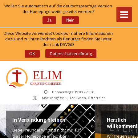
Wollen Sie automatisch auf die deutschsprachige Version 
der Homepage weitergeleitet werden?
 
Ja
Nein
Diese Website verwendet Cookies - nähere Informationen 
dazu und zu Ihren Rechten als Benutzer finden Sie unter 
dem Link DSVGO
 
Datenschutzerklärung
OK
Donnerstags: 19:00 - 20:30
Maculangasse 9, 1220 Wien, Österreich
In Verbindung bleiben!
Herzlich 
willkommen!
Liebe Freunde! Wir sind nicht nur auf 
dieser Homepage erreichbar, 
Wir freuen uns, D