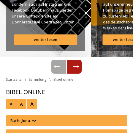
ondern auch auf Instagram und 
auf unserer neu
Facebook. Darüberhinaus werden 
Homepage begr
unsere Gottesdienste am 
zu dürfen! Als T
Donnerstag live übertragen. Unten 
des deutschspra
findet Ihr dazu alle Links. Gottes 
Werkes der Elim
Segen! Live-Übertragung 
Gemeinde ist es 
weiter lesen
weiter les
Gottesdienst: http://ro.elim.at/live 
uns ein großes 
Instagram: http://elim.wien 
Anliegen […]
Facebook: 
https://www.facebook.com/elimwien/ 
 Photo by iabzd on Unsplash
Startseite
Sammlung
Bibel online
BIBEL ONLINE
A
A
A
Buch:
Jona