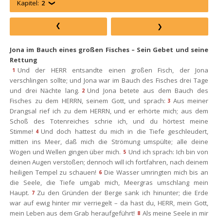
Kapitel:
2
Jona im Bauch eines großen Fisches – Sein Gebet und seine 
Rettung
Und der HERR entsandte einen großen Fisch, der Jona 
1
verschlingen sollte; und Jona war im Bauch des Fisches drei Tage 
und drei Nächte lang.
Und Jona betete aus dem Bauch des 
2
Fisches zu dem HERRN, seinem Gott, und sprach:
Aus meiner 
3
Drangsal rief ich zu dem HERRN, und er erhörte mich; aus dem 
Schoß des Totenreiches schrie ich, und du hörtest meine 
Stimme!
Und doch hattest du mich in die Tiefe geschleudert, 
4
mitten ins Meer, daß mich die Strömung umspülte; alle deine 
Wogen und Wellen gingen über mich.
Und ich sprach: Ich bin von 
5
deinen Augen verstoßen; dennoch will ich fortfahren, nach deinem 
heiligen Tempel zu schauen!
Die Wasser umringten mich bis an 
6
die Seele, die Tiefe umgab mich, Meergras umschlang mein 
Haupt.
Zu den Gründen der Berge sank ich hinunter; die Erde 
7
war auf ewig hinter mir verriegelt – da hast du, HERR, mein Gott, 
mein Leben aus dem Grab heraufgeführt!
Als meine Seele in mir 
8