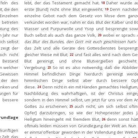
feln des 
lebt, der das Testament gemacht hat.
Daher wurde au
18
, die den 
erste [Bund] nicht ohne Blut eingeweiht.
Denn nachdem
19
inzelnen 
einzelne Gebot nach dem Gesetz von Mose dem ganze
 betreten 
verkündet worden war, nahm er das Blut der Kälber und Bö
htung des 
Wasser und Purpurwolle und Ysop und besprengte sowo
m Jahr nur 
Buch selbst als auch das ganze Volk,
wobei er sprach: 
20
ch selbst 
das Blut des Bundes, den Gott mit euch geschlossen hat!«
zeigt der 
das Zelt und alle Geräte des Gottesdienstes besprengte
ch nicht 
gleicher Weise mit Blut;
und fast alles wird nach dem Ges
22
Bestand 
Blut gereinigt, und ohne Blutvergießen geschieht
n welcher 
Vergebung.
So ist es also notwendig, daß die Abbilder
23
Gewissen 
Himmel befindlichen Dinge hierdurch gereinigt werde
der den 
himmlischen Dinge selbst aber durch bessere Opfe
nken und 
diese.
Denn nicht in ein mit Händen gemachtes Heiligtum, 
24
ngen für 
Nachbildung des wahrhaftigen, ist der Christus eingeg
e bessere 
ondern in den Himmel selbst, um jetzt für uns vor dem An
Gottes zu erscheinen;
auch nicht, um sich selbst oftma
25
Opfer] darzubringen, so wie der Hohepriester jedes Ja
rundlage 
Heiligtum hineingeht mit fremdem Blut,
denn sonst hätt
26
oftmals leiden müssen von Grundlegung der Welt an. Nun a
künftigen 
er 
einmal
 offenbar geworden in der Vollendung der Weltzei
Zelt, das 