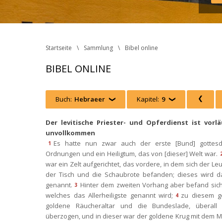
Startseite
Sammlung
Bibel online
BIBEL ONLINE
Buch:
Hebraeer
 
Kapitel:
9
 
 
Der levitische Priester- und Opferdienst ist vorlä
unvollkommen
Es hatte nun zwar auch der erste [Bund] gottesdie
1
Ordnungen und ein Heiligtum, das von [dieser] Welt war.
war ein Zelt aufgerichtet, das vordere, in dem sich der Leu
der Tisch und die Schaubrote befanden; dieses wird das
genannt.
Hinter dem zweiten Vorhang aber befand sich 
3
welches das Allerheiligste genannt wird;
zu diesem ge
4
goldene Räucheraltar und die Bundeslade, überall 
überzogen, und in dieser war der goldene Krug mit dem 