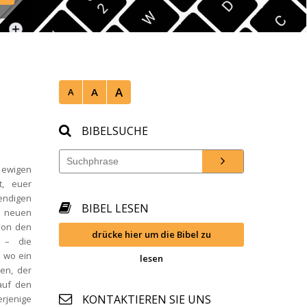
mwien/ 
A
A
A
BIBELSUCHE
 ewigen 
, euer 
ndigen 
BIBEL LESEN
s neuen 
on den 
drücke hier um die Bibel zu 
– die 
 wo ein 
lesen
n, der 
auf den 
KONTAKTIEREN SIE UNS
rjenige 