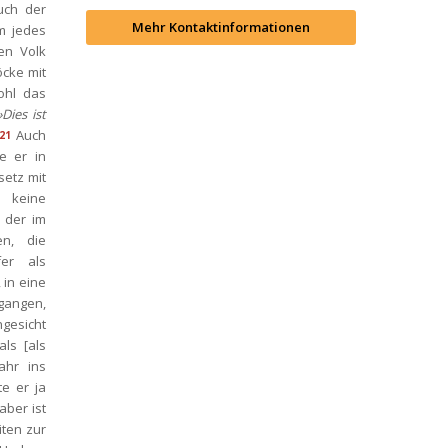
ch der 
Mehr Kontaktinformationen
 jedes 
n Volk 
cke mit 
hl das 
»Dies ist 
Auch 
21
 er in 
etz mit 
 keine 
 der im 
n, die 
r als 
in eine 
angen, 
gesicht 
ls [als 
hr ins 
e er ja 
ber ist 
ten zur 