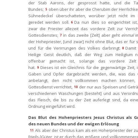
der Stab Aarons, der gesprosst hatte, und die Ta
Bundes;
oben über ihr aber die Cherubim der Herrlichkeit
5
Sühnedeckel überschatteten, worüber jetzt nicht im E
geredet werden soll.
Da nun dies so eingerichtet ist,
6
zwar die Priester allezeit das vordere Zelt zur Verric
Gottesdienstes;
in das zweite [Zelt] aber geht 
einmal
 i
7
der Hohepriester, [und zwar] nicht ohne Blut, das er für si
und für die Verirrungen des Volkes darbringt.
Damit 
8
Heilige Geist deutlich, daß der Weg zum Heiligtum no
offenbar gemacht ist, solange das vordere Zelt 
hat.
Dieses ist ein Gleichnis für die gegenwärtige Zeit, i
9
Gaben und Opfer dargebracht werden, die, was das 
anbelangt, den nicht vollkommen machen können, 
Gottesdienst verrichtet,
der nur aus Speisen und Geträ
10
verschiedenen Waschungen [besteht] und aus Verordnu
das Fleisch, die bis zu der Zeit auferlegt sind, da ein
Ordnung eingeführt wird.
Das Blut des Hohenpriesters Jesus Christus als G
des neuen Bundes und der ewigen Erlösung
Als aber der Christus kam als ein Hoherpriester der zu
11
[Heils-]Güter, ist er durch das größere und vollkommenere 