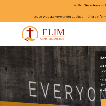
Wollen Sie automatisc
Diese Website verwendet Cookies - nähere Inform
Her
Wir 
neu
dürf
deut
Elim
groß