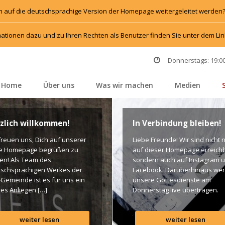
h auf die deutschsprachige Version der Homepage weitergeleitet werden
ationen dazu und zu Ihren Rechten als Benutzer finden Sie unter dem L
Donnerstags: 19:00
Home
Über un
Was wir machen
Medien
 
 
 
 
zlich willkommen!
In Verbindung bleiben!
freuen uns, Dich auf unserer 
Liebe Freunde! Wir sind nicht n
e Homepage begrüßen zu 
auf dieser Homepage erreichba
en! Als Team des 
ondern auch auf Instagram u
schsprachigen Werkes der 
Facebook. Darüberhinaus wer
-Gemeinde ist es für uns ein 
unsere Gottesdienste am 
es Anliegen […]
Donnerstag live übertragen. 
Unten findet Ihr dazu alle Links
Gottes Segen! Live-Übertragu
weiter lesen
weiter lesen
Gottesdienst: http://ro.elim.at/