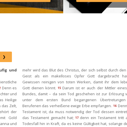
Instagram: http://elim.wien 
Facebook: 
https://www.facebook.com/eli
 Photo by iabzd on Unsplash
ufig und 
mehr wird das Blut des Christus, der sich selbst durch den
Geist als ein makelloses Opfer Gott dargebracht hat
nstliche 
Gewissen reinigen von toten Werken, damit ihr dem lebe
Denn es 
Gott dienen könnt.
Darum ist er auch der Mittler eine
2
15
chter und 
Bundes, damit – da sein Tod geschehen ist zur Erlösung v
 Heilige 
unter dem ersten Bund begangenen Übertretungen 
das Zelt, 
Berufenen das verheißene ewige Erbe empfangen.
Denn
16
hört der 
Testament ist, da muss notwendig der Tod dessen eintrete
mit Gold 
das Testament gemacht hat;
denn ein Testament tritt 
17
Manna und 
Todesfall hin in Kraft, da es keine Gültigkeit hat, solange de