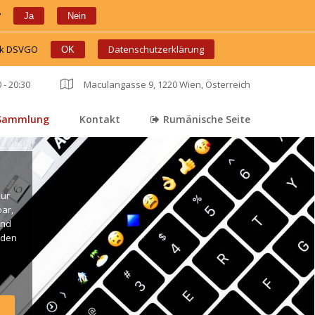
?
 
 
Ja
Nein
ink DSVGO
 
 
Datenschutzerklärung
OK
 - 20:30
 
Maculangasse 9, 1220 Wien, Österreich
Sammlung
Kontakt
Rumänische Seite
 
 
ur 
r, 
nd 
den 
. 
ng 
live 