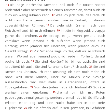
Ich sage nochmals: Niemand soll mich für töricht halten! 
16
Andernfalls aber nehmt mich als einen Törichten an, damit auch ich 
mich ein wenig rühmen kann.
Was ich jetzt rede, das rede ich 
17
nicht dem Herrn gemäß, sondern wie in Torheit, in diesem 
zuversichtlichen Rühmen.
Da viele sich rühmen nach dem 
18
Fleisch, will auch ich mich rühmen.
Ihr, die ihr klug seid, ertragt ja 
19
gerne die Törichten.
Ihr ertragt es ja, wenn jemand euch 
20
versklavt, wenn jemand euch aufzehrt, wenn jemand euch 
einfängt, wenn jemand sich überhebt, wenn jemand euch ins 
Gesicht schlägt.
Zur Schande sage ich das, daß wir so schwach 
21
waren. Worauf aber jemand pocht (ich rede in Torheit), darauf 
poche ich auch.
Sie sind Hebräer? Ich bin es auch. Sie sind 
22
Israeliten? Ich auch. Sie sind Abrahams Same? Ich auch.
Sie sind 
23
Diener des Christus? Ich rede unsinnig: Ich bin’s noch mehr! Ich 
habe weit mehr Mühsal, über die Maßen viele Schläge 
ausgestanden, war weit mehr in Gefängnissen, öfters in 
Todesgefahren.
Von den Juden habe ich fünfmal 40 Schläge 
24
weniger einen empfangen;
dreimal bin ich mit Ruten 
25
geschlagen, einmal gesteinigt worden; dreimal habe ich Schiffbruch 
erlitten; einen Tag und eine Nacht habe ich in der Tiefe 
zugebracht.
Ich bin oftmals auf Reisen gewesen, in Gefahren 
26