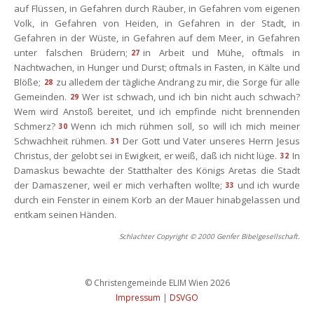
auf Flüssen, in Gefahren durch Räuber, in Gefahren vom eigenen 
Volk, in Gefahren von Heiden, in Gefahren in der Stadt, in 
Gefahren in der Wüste, in Gefahren auf dem Meer, in Gefahren 
unter falschen Brüdern;
in Arbeit und Mühe, oftmals in 
27
Nachtwachen, in Hunger und Durst; oftmals in Fasten, in Kälte und 
Blöße;
zu alledem der tägliche Andrang zu mir, die Sorge für alle 
28
Gemeinden.
Wer ist schwach, und ich bin nicht auch schwach? 
29
Wem wird Anstoß bereitet, und ich empfinde nicht brennenden 
Schmerz?
Wenn ich mich rühmen soll, so will ich mich meiner 
30
Schwachheit rühmen.
Der Gott und Vater unseres Herrn Jesus 
31
Christus, der gelobt sei in Ewigkeit, er weiß, daß ich nicht lüge.
In 
32
Damaskus bewachte der Statthalter des Königs Aretas die Stadt 
der Damaszener, weil er mich verhaften wollte;
und ich wurde 
33
durch ein Fenster in einem Korb an der Mauer hinabgelassen und 
entkam seinen Händen.
Schlachter Copyright © 2000 Genfer Bibelgesellschaft.
 © Christengemeinde ELIM Wien 2026 
Impressum
 
|
 
DSVGO