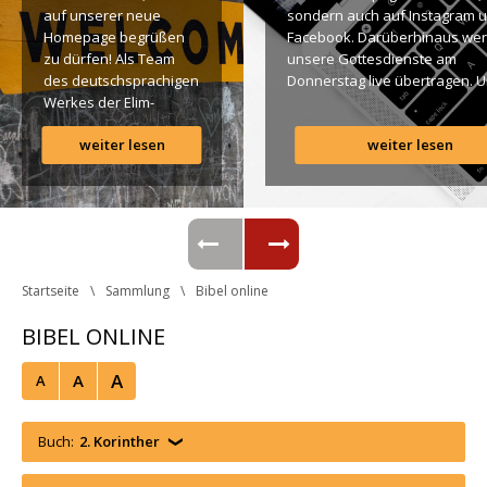
auf unserer neue 
ondern auch auf Instagram u
Homepage begrüßen 
Facebook. Darüberhinaus wer
zu dürfen! Als Team 
unsere Gottesdienste am 
des deutschsprachigen 
Donnerstag live übertragen. U
Werkes der Elim-
findet Ihr dazu alle Links. Gotte
Gemeinde ist es für 
Segen! Live-Übertragung 
weiter lesen
weiter lesen
uns ein großes 
Gottesdienst: http://ro.elim.at/
Anliegen […]
Instagram: http://elim.wien 
Facebook: 
https://www.facebook.com/eli
 Photo by iabzd on Unsplash
Startseite
Sammlung
Bibel online
BIBEL ONLINE
A
A
A
Buch:
2. Korinther