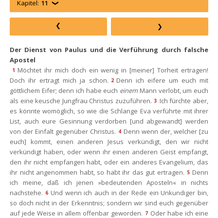
Kapitel:
11
Der Dienst von Paulus und die Verführung durch falsche 
Apostel
Möchtet ihr mich doch ein wenig in [meiner] Torheit ertragen! 
1
Doch ihr ertragt mich ja schon.
Denn ich eifere um euch mit 
2
göttlichem Eifer; denn ich habe euch 
einem
 Mann verlobt, um euch 
als eine keusche Jungfrau Christus zuzuführen.
Ich fürchte aber, 
3
es könnte womöglich, so wie die Schlange Eva verführte mit ihrer 
List, auch eure Gesinnung verdorben [und abgewandt] werden 
von der Einfalt gegenüber Christus.
Denn wenn der, welcher [zu 
4
euch] kommt, einen anderen Jesus verkündigt, den wir nicht 
verkündigt haben, oder wenn ihr einen anderen Geist empfangt, 
den ihr nicht empfangen habt, oder ein anderes Evangelium, das 
ihr nicht angenommen habt, so habt ihr das gut ertragen.
Denn 
5
ich meine, daß ich jenen »bedeutenden Aposteln« in nichts 
nachstehe.
Und wenn ich auch in der Rede ein Unkundiger bin, 
6
o doch nicht in der Erkenntnis; sondern wir sind euch gegenüber 
auf jede Weise in allem offenbar geworden.
Oder habe ich eine 
7