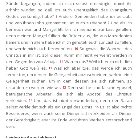
Sünde begangen, indem ich mich selbst erniedrigte, damit ihr 
erhöht würdet, so daß ich euch unentgeltlich das Evangelium 
Gottes verkündigt habe?
Andere Gemeinden habe ich beraubt 
8
und von ihnen Lohn genommen, um euch zu dienen!
Und als ich 
9
bei euch war und Mangel litt, bin ich niemand zur Last gefallen; 
denn meinen Mangel füllten die Brüder aus, die aus Mazedonien 
kamen; und in allem habe ich mich gehütet, euch zur Last zu fallen, 
und werde mich auch ferner hüten.
So gewiss die Wahrheit des 
10
Christus in mir ist, soll dieser Ruhm mir nicht verwehrt werden in 
den Gegenden von Achaja.
Warum das? Weil ich euch nicht lieb 
11
habe? Gott weiß es.
Was ich aber tue, das werde ich auch 
12
ferner tun, um denen die Gelegenheit abzuschneiden, welche eine 
Gelegenheit suchen, um in dem, dessen sie sich rühmen, so 
erfunden zu werden wie wir.
Denn solche sind falsche Apostel, 
13
betrügerische Arbeiter, die sich als Apostel des Christus 
verkleiden.
Und das ist nicht verwunderlich, denn der Satan 
14
elbst verkleidet sich als ein Engel des Lichts.
Es ist also nichts 
15
Besonderes, wenn auch seine Diener sich verkleiden als Diener 
der Gerechtigkeit; aber ihr Ende wird ihren Werken entsprechend 
ein.
Leiden im Aposteldienst