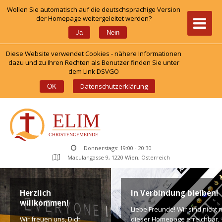
Wollen Sie automatisch auf die deutschsprachige Version 
der Homepage weitergeleitet werden?
 
Ja
Nein
Diese Website verwendet Cookies - nähere Informationen 
dazu und zu Ihren Rechten als Benutzer finden Sie unter 
dem Link DSVGO
 
Datenschutzerklärung
OK
Donnerstags: 19:00 - 20:30
Maculangasse 9, 1220 Wien, Österreich
Herzlich 
In Verbindung bleiben!
willkommen!
Liebe Freunde! Wir sind nicht n
Wir freuen uns, Dich 
dieser Homepage erreichbar, 