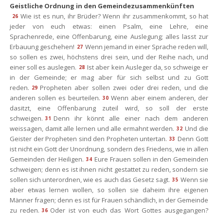
Geistliche Ordnung in den Gemeindezusammenkünften
Wie ist es nun, ihr Brüder? Wenn ihr zusammenkommt, so hat 
26
jeder von euch etwas: einen Psalm, eine Lehre, eine 
Sprachenrede, eine Offenbarung, eine Auslegung; alles lasst zur 
Erbauung geschehen!
Wenn jemand in einer Sprache reden will, 
27
o sollen es zwei, höchstens drei sein, und der Reihe nach, und 
einer soll es auslegen.
Ist aber kein Ausleger da, so schweige er 
28
in der Gemeinde; er mag aber für sich selbst und zu Gott 
reden.
Propheten aber sollen zwei oder drei reden, und die 
29
anderen sollen es beurteilen.
Wenn aber einem anderen, der 
30
dasitzt, eine Offenbarung zuteil wird, so soll der erste 
chweigen.
Denn ihr könnt alle einer nach dem anderen 
31
weissagen, damit alle lernen und alle ermahnt werden.
Und die 
32
Geister der Propheten sind den Propheten untertan.
Denn Gott 
33
ist nicht ein Gott der Unordnung, sondern des Friedens, wie in allen 
Gemeinden der Heiligen.
Eure Frauen sollen in den Gemeinden 
34
chweigen; denn es ist ihnen nicht gestattet zu reden, sondern sie 
ollen sich unterordnen, wie es auch das Gesetz sagt.
Wenn sie 
35
aber etwas lernen wollen, so sollen sie daheim ihre eigenen 
Männer fragen; denn es ist für Frauen schändlich, in der Gemeinde 
zu reden.
Oder ist von euch das Wort Gottes ausgegangen? 
36