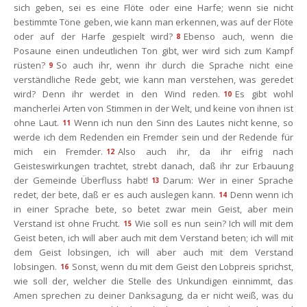
ich geben, sei es eine Flöte oder eine Harfe; wenn sie nicht 
bestimmte Töne geben, wie kann man erkennen, was auf der Flöte 
oder auf der Harfe gespielt wird?
Ebenso auch, wenn die 
8
Posaune einen undeutlichen Ton gibt, wer wird sich zum Kampf 
rüsten?
So auch ihr, wenn ihr durch die Sprache nicht eine 
9
verständliche Rede gebt, wie kann man verstehen, was geredet 
wird? Denn ihr werdet in den Wind reden.
Es gibt wohl 
10
mancherlei Arten von Stimmen in der Welt, und keine von ihnen ist 
ohne Laut.
Wenn ich nun den Sinn des Lautes nicht kenne, so 
11
werde ich dem Redenden ein Fremder sein und der Redende für 
mich ein Fremder.
Also auch ihr, da ihr eifrig nach 
12
Geisteswirkungen trachtet, strebt danach, daß ihr zur Erbauung 
der Gemeinde Überfluss habt!
Darum: Wer in einer Sprache 
13
redet, der bete, daß er es auch auslegen kann.
Denn wenn ich 
14
in einer Sprache bete, so betet zwar mein Geist, aber mein 
Verstand ist ohne Frucht.
Wie soll es nun sein? Ich will mit dem 
15
Geist beten, ich will aber auch mit dem Verstand beten; ich will mit 
dem Geist lobsingen, ich will aber auch mit dem Verstand 
lobsingen.
Sonst, wenn du mit dem Geist den Lobpreis sprichst, 
16
wie soll der, welcher die Stelle des Unkundigen einnimmt, das 
Amen sprechen zu deiner Danksagung, da er nicht weiß, was du 