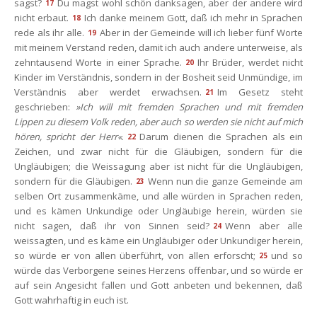
agst?
Du magst wohl schön danksagen, aber der andere wird 
17
nicht erbaut.
Ich danke meinem Gott, daß ich mehr in Sprachen 
18
rede als ihr alle.
Aber in der Gemeinde will ich lieber fünf Worte 
19
mit meinem Verstand reden, damit ich auch andere unterweise, als 
zehntausend Worte in einer Sprache.
Ihr Brüder, werdet nicht 
20
Kinder im Verständnis, sondern in der Bosheit seid Unmündige, im 
Verständnis aber werdet erwachsen.
Im Gesetz steht 
21
geschrieben: 
»Ich will mit fremden Sprachen und mit fremden 
Lippen zu diesem Volk reden, aber auch so werden sie nicht auf mich 
hören, spricht der Herr«
.
Darum dienen die Sprachen als ein 
22
Zeichen, und zwar nicht für die Gläubigen, sondern für die 
Ungläubigen; die Weissagung aber ist nicht für die Ungläubigen, 
ondern für die Gläubigen.
Wenn nun die ganze Gemeinde am 
23
elben Ort zusammenkäme, und alle würden in Sprachen reden, 
und es kämen Unkundige oder Ungläubige herein, würden sie 
nicht sagen, daß ihr von Sinnen seid?
Wenn aber alle 
24
weissagten, und es käme ein Ungläubiger oder Unkundiger herein, 
o würde er von allen überführt, von allen erforscht;
und so 
25
würde das Verborgene seines Herzens offenbar, und so würde er 
auf sein Angesicht fallen und Gott anbeten und bekennen, daß 
Gott wahrhaftig in euch ist.