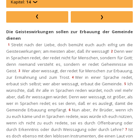
Kapitel:
14
Die Geisteswirkungen sollen zur Erbauung der Gemeinde 
dienen
Strebt nach der Liebe, doch bemüht euch auch eifrig um die 
1
Geisteswirkungen; am meisten aber, daß ihr weissagt!
Denn wer 
2
in Sprachen redet, der redet nicht für Menschen, sondern für Gott; 
denn niemand versteht es, sondern er redet Geheimnisse im 
Geist.
Wer aber weissagt, der redet für Menschen zur Erbauung, 
3
zur Ermahnung und zum Trost.
Wer in einer Sprache redet, 
4
erbaut sich selbst; wer aber weissagt, erbaut die Gemeinde.
Ich 
5
wünschte, daß ihr alle in Sprachen reden würdet, noch viel mehr 
aber, daß ihr weissagen würdet. Denn wer weissagt, ist größer, als 
wer in Sprachen redet; es sei denn, daß er es auslegt, damit die 
Gemeinde Erbauung empfängt.
Nun aber, ihr Brüder, wenn ich 
6
zu euch käme und in Sprachen redete, was würde ich euch nützen, 
wenn ich nicht zu euch redete, sei es durch Offenbarung oder 
durch Erkenntnis oder durch Weissagung oder durch Lehre?
Ist 
7
es doch ebenso mit den leblosen Instrumenten, die einen Laut von 