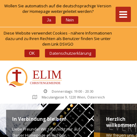
Wollen Sie automatisch auf die deutschsprachige Version 
der Homepage weitergeleitet werden?
 
Ja
Nein
Diese Website verwendet Cookies - nähere Informationen 
dazu und zu Ihren Rechten als Benutzer finden Sie unter 
dem Link DSVGO
 
Datenschutzerklärung
OK
Donnerstags: 19:00 - 20:30
Maculangasse 9, 1220 Wien, Österreich
In Verbindung bleiben!
Herzlich 
willkommen!
Liebe Freunde! Wir sind nicht nur auf 
dieser Homepage erreichbar, 
Wir freuen uns, D