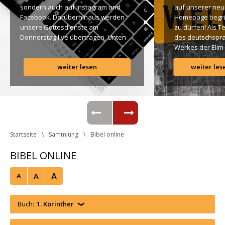
ondern auch auf Instagram und 
auf unserer neu
Facebook. Darüberhinaus werden 
Homepage begr
unsere Gottesdienste am 
zu dürfen! Als T
Donnerstag live übertragen. Unten 
des deutschspra
findet Ihr dazu alle Links. Gottes 
Werkes der Elim
Segen! Live-Übertragung 
Gemeinde ist es 
weiter lesen
weiter les
Gottesdienst: http://ro.elim.at/live 
uns ein großes 
Instagram: http://elim.wien 
Anliegen […]
Facebook: 
https://www.facebook.com/elimwien/ 
 Photo by iabzd on Unsplash
Startseite
Sammlung
Bibel online
BIBEL ONLINE
A
A
A
Buch:
1. Korinther