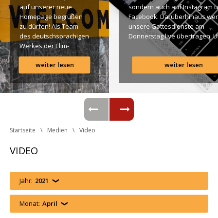
auf unserer neue 
ondern auch auf Instagram u
Homepage begrüßen 
Facebook. Darüberhinaus wer
zu dürfen! Als Team 
unsere Gottesdienste am 
des deutschsprachigen 
Donnerstag live übertragen. U
Werkes der Elim-
findet Ihr dazu alle Links. Gotte
Gemeinde ist es für 
Segen! Live-Übertragung 
weiter lesen
weiter lesen
uns ein großes 
Gottesdienst: http://ro.elim.at/
Anliegen […]
Instagram: http://elim.wien 
Facebook: 
https://www.facebook.com/eli
 Photo by iabzd on Unsplash
Startseite
Medien
Video
VIDEO
Jahr:
2021
Monat:
April