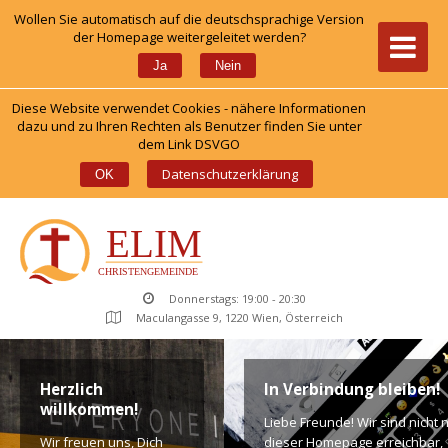
Wollen Sie automatisch auf die deutschsprachige Version 
der Homepage weitergeleitet werden?
 
Ja
Nein
Diese Website verwendet Cookies - nähere Informationen 
dazu und zu Ihren Rechten als Benutzer finden Sie unter 
dem Link DSVGO
 
Datenschutzerklärung
OK
Donnerstags: 19:00 - 20:30
Maculangasse 9, 1220 Wien, Österreich
Herzlich 
In Verbindung bleiben!
willkommen!
Liebe Freunde! Wir sind nicht n
Wir freuen uns, Dich 
dieser Homepage erreichbar, 