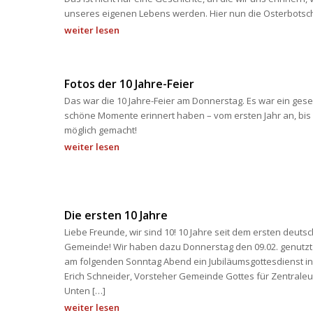
unseres eigenen Lebens werden. Hier nun die Osterbotsc
weiter lesen
Fotos der 10 Jahre-Feier
Das war die 10 Jahre-Feier am Donnerstag. Es war ein gese
chöne Momente erinnert haben – vom ersten Jahr an, bis he
möglich gemacht!
weiter lesen
Die ersten 10 Jahre
Liebe Freunde, wir sind 10! 10 Jahre seit dem ersten deuts
Gemeinde! Wir haben dazu Donnerstag den 09.02. genutzt u
am folgenden Sonntag Abend ein Jubiläumsgottesdienst in
Erich Schneider, Vorsteher Gemeinde Gottes für Zentraleu
Unten […]
weiter lesen