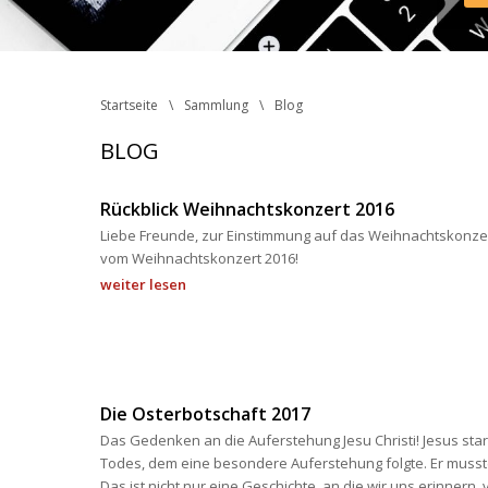
Inst
Face
http
 Ph
Startseite
Sammlung
Blog
BLOG
Rückblick Weihnachtskonzert 2016
Liebe Freunde, zur Einstimmung auf das Weihnachtskonzer
vom Weihnachtskonzert 2016! 
weiter lesen
Die Osterbotschaft 2017
Das Gedenken an die Auferstehung Jesu Christi! Jesus sta
Todes, dem eine besondere Auferstehung folgte. Er musste
Das ist nicht nur eine Geschichte, an die wir uns erinnern, 