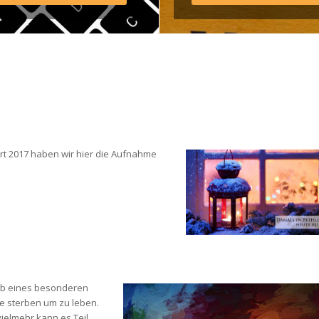
agram: http://elim.wien 
book: 
s://www.facebook.com/elimwien/ 
oto by iabzd on Unsplash
t 2017 haben wir hier die Aufnahme 
rb eines besonderen 
 sterben um zu leben. 
vielmehr kann es Teil 