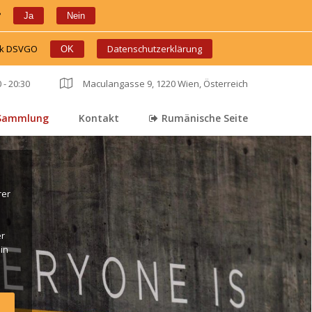
?
 
 
Ja
Nein
ink DSVGO
 
 
Datenschutzerklärung
OK
 - 20:30
 
Maculangasse 9, 1220 Wien, Österreich
Sammlung
Kontakt
Rumänische Seite
 
 
er 
r 
in 