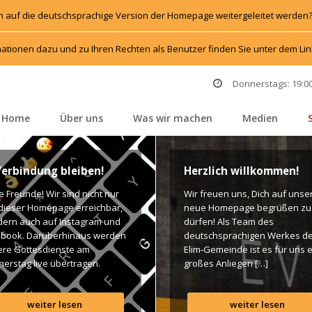
h auf die deutschsprachige Version der Homepage weitergeleitet werden
ationen dazu und zu Ihren Rechten als Benutzer finden Sie unter dem L
Donnerstags: 19:00
Home
Über un
Was wir machen
Medien
 
 
 
 
Verbindung bleiben!
Herzlich willkommen!
e Freunde! Wir sind nicht nur 
Wir freuen uns, Dich auf unser
dieser Homepage erreichbar, 
neue Homepage begrüßen zu 
rn auch auf Instagram und 
dürfen! Als Team des 
book. Darüberhinaus werden 
deutschsprachigen Werkes de
re Gottesdienste am 
Elim-Gemeinde ist es für uns e
erstag live übertragen. 
großes Anliegen […]
n findet Ihr dazu alle Links. 
es Segen! Live-Übertragung 
weiter lesen
weiter lesen
esdienst: http://ro.elim.at/live 