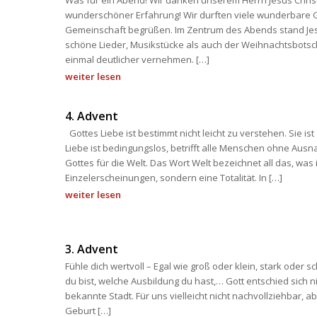
Was für ein Abend! Wir danken unserem Herrn Jesus Chris
wunderschöner Erfahrung! Wir durften viele wunderbare 
Gemeinschaft begrüßen. Im Zentrum des Abends stand Jesus 
chöne Lieder, Musikstücke als auch der Weihnachtsbotsch
einmal deutlicher vernehmen. […]
weiter lesen
4. Advent
 Gottes Liebe ist bestimmt nicht leicht zu verstehen. Sie ist 
Liebe ist bedingungslos, betrifft alle Menschen ohne Ausna
Gottes für die Welt. Das Wort Welt bezeichnet all das, was is
Einzelerscheinungen, sondern eine Totalität. In […]
weiter lesen
3. Advent
Fühle dich wertvoll – Egal wie groß oder klein, stark oder sc
du bist, welche Ausbildung du hast,… Gott entschied sich ni
bekannte Stadt. Für uns vielleicht nicht nachvollziehbar, 
Geburt […]