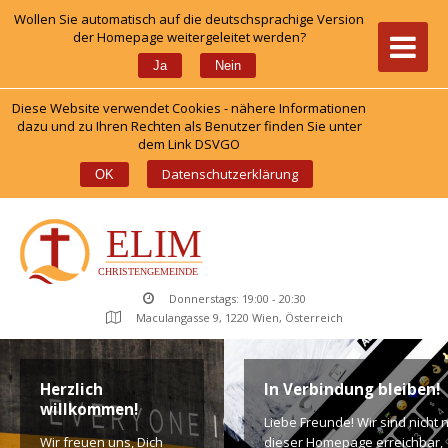
Wollen Sie automatisch auf die deutschsprachige Version 
der Homepage weitergeleitet werden?
 
Ja
Nein
Diese Website verwendet Cookies - nähere Informationen 
dazu und zu Ihren Rechten als Benutzer finden Sie unter 
dem Link DSVGO
 
Datenschutzerklärung
OK
Donnerstags: 19:00 - 20:30
Maculangasse 9, 1220 Wien, Österreich
Herzlich 
In Verbindung bleiben!
willkommen!
Liebe Freunde! Wir sind nicht n
Wir freuen uns, Dich 
dieser Homepage erreichbar, 