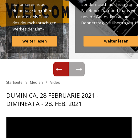
auf unserer neue 
ondern auch auf Instagram u
Homepage begrüßen 
Facebook. Darüberhinaus wer
zu dürfen! Als Team 
unsere Gottesdienste am 
des deutschsprachigen 
Donnerstag live übertragen. U
Werkes der Elim-
findet Ihr dazu alle Links. Gotte
Gemeinde ist es für 
Segen! Live-Übertragung 
weiter lesen
weiter lesen
uns ein großes 
Gottesdienst: http://ro.elim.at/
Anliegen […]
Instagram: http://elim.wien 
Facebook: 
https://www.facebook.com/eli
 Photo by iabzd on Unsplash
Startseite
Medien
Video
DUMINICA, 28 FEBRUARIE 2021 - 
DIMINEATA - 28. FEB. 2021