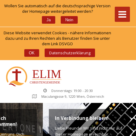
Wollen Sie automatisch auf die deutschsprachige Version 
der Homepage weitergeleitet werden?
 
Ja
Nein
Diese Website verwendet Cookies - nähere Informationen 
dazu und zu Ihren Rechten als Benutzer finden Sie unter 
dem Link DSVGO
 
Datenschutzerklärung
OK
Donnerstags: 19:00 - 20:30
Maculangasse 9, 1220 Wien, Österreich
ch 
In Verbindung bleiben!
kommen!
Liebe Freunde! Wir sind nicht nur auf 
uen uns, Dich 
dieser Homepage erreichbar, 